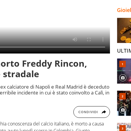
Gioie
ULTI
 morto Freddy Rincon,
e stradale
L'ex calciatore di Napoli e Real Madrid è deceduto
ribile incidente in cui è stato coinvolto a Calì, in
CONDIVIDI
chia conoscenza del calcio italiano, è morto a causa
nte avuto lunedì scorso in Colombia. Giunto