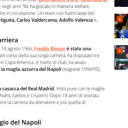
negli anni ’90, ha giocato in maniera stellare,
re in circolazione. Un team con fuoriclasse del
 Higuita, Carlos Valderrama, Adolfo Valencia
e,
arriera
l 14 agosto 1966,
Freddy Rincon
è stato una
el corso della sua lunga carriera, ha disputato tre
e Copa America. A livello di club, ha avuto
 la maglia azzurra del Napoli
(stagione 1994/95),
a casacca del Real Madrid
. Visto pure con le maglie
thians, Santos e Cruzeiro. Dopo 18 anni di onorata
ere la carriera da allenatore e poi quella di
gio del Napoli