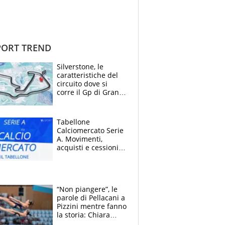
ORT TREND
Silverstone, le
caratteristiche del
circuito dove si
corre il Gp di Gran
Bretagna del
Motomondiale
Tabellone
Calciomercato Serie
A. Movimenti,
acquisti e cessioni:
estate 2026-27
“Non piangere”, le
parole di Pellacani a
Pizzini mentre fanno
la storia: Chiara
batte anche il