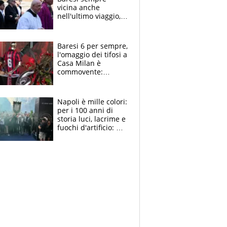
vicina anche
nell'ultimo viaggio,
la moglie Maura, i
figli e i suoi cari
circondati
Baresi 6 per sempre,
dall'affetto dei tifosi
l'omaggio dei tifosi a
Casa Milan è
commovente:
maglie, bandiere,
sciarpe, lacrime e
bigliettini
Napoli è mille colori:
per i 100 anni di
storia luci, lacrime e
fuochi d'artificio: De
Laurentiis salta al
coro anti-Juve