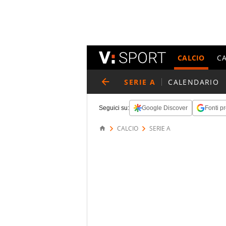
CALCIO
C
SERIE A
CALENDARIO
Seguici su:
Google Discover
Fonti pr
CALCIO
SERIE A