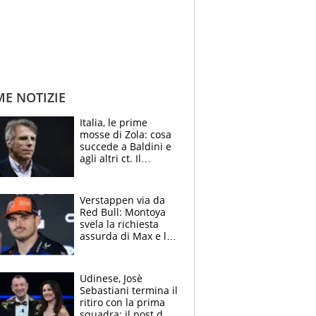
ME NOTIZIE
Italia, le prime
mosse di Zola: cosa
succede a Baldini e
agli altri ct. Il
Borussia tenta un
altro sgarbo agli
azzurri
Verstappen via da
Red Bull: Montoya
svela la richiesta
assurda di Max e lo
avverte: “Sicuro
Mercedes e
McLaren siano
Udinese, Josè
meglio?”
Sebastiani termina il
ritiro con la prima
squadra: il post del