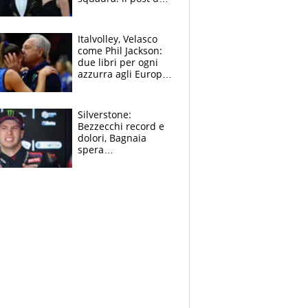
figlio di Amadeus e
Sanremo sullo
sfondo
Italvolley, Velasco
come Phil Jackson:
due libri per ogni
azzurra agli Europei.
Quello per Sylla è
“geniale”
Silverstone:
Bezzecchi record e
dolori, Bagnaia
spera
nell'antidolorifico,
Marquez si tira fuori
e vota Aprilia