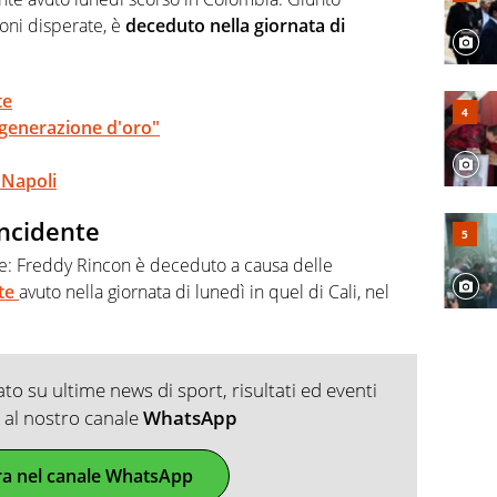
ioni disperate, è
deceduto nella giornata di
te
"generazione d'oro"
 Napoli
incidente
ciale: Freddy Rincon è deceduto a causa delle
nte
avuto nella giornata di lunedì in quel di Cali, nel
o su ultime news di sport, risultati ed eventi
ti al nostro canale
WhatsApp
ra nel canale WhatsApp