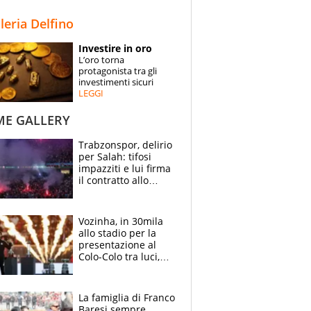
STORIE
lleria Delfino
SPECIALI
Investire in oro
L’oro torna
ESPERTI
protagonista tra gli
investimenti sicuri
LEGGI
CONTATTI
ME GALLERY
Trabzonspor, delirio
per Salah: tifosi
impazziti e lui firma
il contratto allo
stadio
Vozinha, in 30mila
allo stadio per la
presentazione al
Colo-Colo tra luci,
spettacolo, elicotteri
e paracadutisti
La famiglia di Franco
Baresi sempre