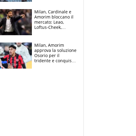
record di Ceccon
Milan, Cardinale e
Amorim bloccano il
mercato: Leao,
Loftus-Cheek,
Estupinian e
Gimenez in bilico,
Soulè e Osorio nel
Milan, Amorim
mirino
approva la soluzione
Osorio per il
tridente e conquista
Jashari: la frecciata
dello svizzero all'ex
Allegri