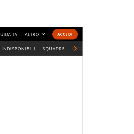
UIDA TV
ALTRO
ACCEDI
INDISPONIBILI
CALENDARI E CLASSIFICHE
SQUADRE
GIOCATORI SERIE A
ALTRI SPORT
MONDIALI 2026
OLIMPIADI
GOSSIP
LIFESTYLE