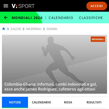
ACCEDI
MONDIALI 2026
CALENDARIO
CLASSIFICHE
CALCIO
NAZIONALI
GHANA
MONDIALI
Colombia-Ghana: infortuni, cambi indovinati e gol,
esce anche James Rodriguez, cafeteros agli ottavi
NOTIZIE
CALENDARIO
ROSA
RISULTATI