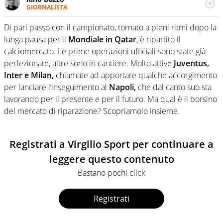
GIORNALISTA
Se mai ci fosse modo di traslare il glossario del calcio in
una nicchia di esperti, lui ne farebbe parte. Non si perde
Di pari passo con il campionato, tornato a pieni ritmi dopo la
una svista arbitrale né gli umori social del mondo delle
lunga pausa per il
Mondiale in Qatar
, è ripartito il
curve
calciomercato. Le prime operazioni ufficiali sono state già
perfezionate, altre sono in cantiere. Molto attive
Juventus,
Inter e Milan,
chiamate ad apportare qualche accorgimento
per lanciare l’inseguimento al
Napoli,
che dal canto suo sta
lavorando per il presente e per il futuro. Ma qual è il borsino
del mercato di riparazione? Scopriamolo insieme.
Registrati a Virgilio Sport per continuare a
leggere questo contenuto
Bastano pochi click
Registrati