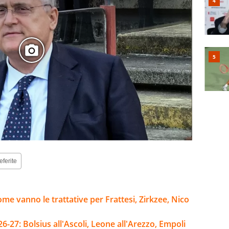
eferite
me vanno le trattative per Frattesi, Zirkzee, Nico
-27: Bolsius all'Ascoli, Leone all'Arezzo, Empoli