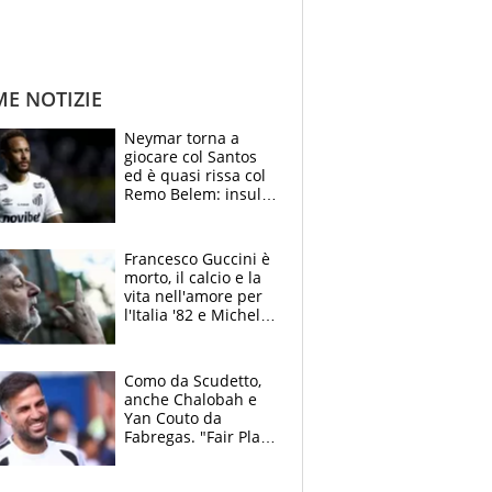
ME NOTIZIE
Neymar torna a
giocare col Santos
ed è quasi rissa col
Remo Belem: insulti
e provocazioni, tifosi
inferociti
Francesco Guccini è
morto, il calcio e la
vita nell'amore per
l'Italia '82 e Michel
Platini: tifoso
anomalo di Pistoiese
e Juventus
Como da Scudetto,
anche Chalobah e
Yan Couto da
Fabregas. "Fair Play
Finanziario?
Pagheremo la