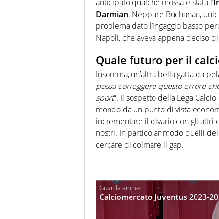
anticipato qualche mossa è stata l’
I
Darmian
. Neppure Buchanan, unico
problema dato l’ingaggio basso perce
Napoli, che aveva appena deciso di 
Quale futuro per il calci
Insomma, un’altra bella gatta da pel
possa correggere questo errore che d
sport
“. Il sospetto della Lega Calci
mondo da un punto di vista economico
incrementare il divario con gli altri 
nostri. In particolar modo quelli d
cercare di colmare il gap.
Calciomercato Juventus 2023-2024,