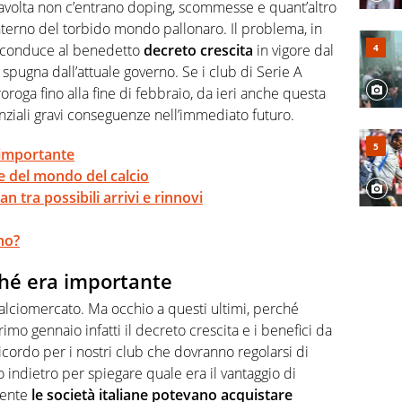
abile tra passione e professione. Per Virgilio Sport
stavolta non c’entrano doping, scommesse e quant’altro
aglia l'universo mondo dello sport per antonomasia
interno del torbido mondo pallonaro. Il problema, in
 riconduce al benedetto
decreto crescita
in vigore dal
spugna dall’attuale governo. Se i club di Serie A
oga fino alla fine di febbraio, da ieri anche questa
nziali gravi conseguenze nell’immediato futuro.
a importante
ne del mondo del calcio
n tra possibili arrivi e rinnovi
ano?
rché era importante
calciomercato. Ma occhio a questi ultimi, perché
rimo gennaio infatti il decreto crescita e i benefici da
icordo per i nostri club che dovranno regolarsi di
ndietro per spiegare quale era il vantaggio di
mente
le società italiane potevano acquistare