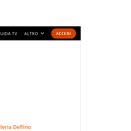
UIDA TV
ALTRO
ACCEDI
CALENDARI E CLASSIFICHE
ALTRI SPORT
MONDIALI 2026
OLIMPIADI
GOSSIP
LIFESTYLE
lleria Delfino