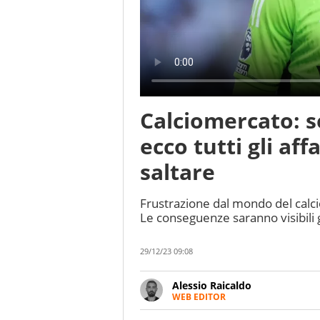
Calciomercato: s
ecco tutti gli aff
saltare
Frustrazione dal mondo del calcio
Le conseguenze saranno visibili 
29/12/23 09:08
Alessio Raicaldo
WEB EDITOR
Un figlio che si chiama Diego e l