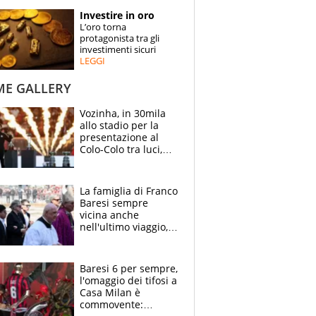
STORIE
Investire in oro
L’oro torna
SPECIALI
protagonista tra gli
investimenti sicuri
LEGGI
ESPERTI
ME GALLERY
CONTATTI
Vozinha, in 30mila
allo stadio per la
presentazione al
Colo-Colo tra luci,
spettacolo, elicotteri
e paracadutisti
La famiglia di Franco
Baresi sempre
vicina anche
nell'ultimo viaggio,
la moglie Maura, i
figli e i suoi cari
circondati
Baresi 6 per sempre,
dall'affetto dei tifosi
l'omaggio dei tifosi a
Casa Milan è
commovente: