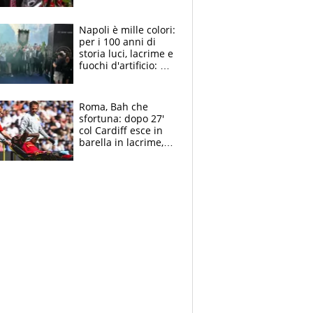
maglie, bandiere,
sciarpe, lacrime e
bigliettini
Napoli è mille colori:
per i 100 anni di
storia luci, lacrime e
fuochi d'artificio: De
Laurentiis salta al
coro anti-Juve
Roma, Bah che
sfortuna: dopo 27'
col Cardiff esce in
barella in lacrime,
Dybala rigore da
schiaffi, i giallorossi
prendono 3 gol in
45'