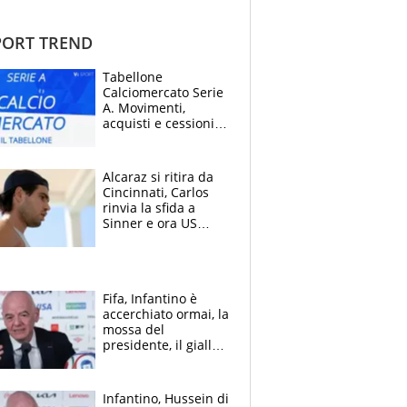
ORT TREND
Tabellone
Calciomercato Serie
A. Movimenti,
acquisti e cessioni:
estate 2026-27
Alcaraz si ritira da
Cincinnati, Carlos
rinvia la sfida a
Sinner e ora US
Open di nuovo a
rischio
Fifa, Infantino è
accerchiato ormai, la
mossa del
presidente, il giallo
dimissioni e la verità
sulla telefonata a
Trump
Infantino, Hussein di