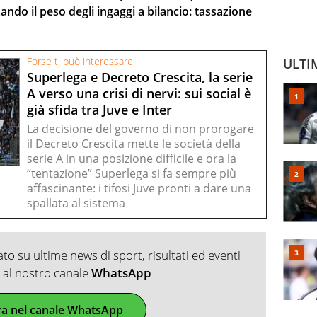
ando il peso degli ingaggi a bilancio: tassazione
Forse ti può interessare
ULTI
Superlega e Decreto Crescita, la serie
A verso una crisi di nervi: sui social è
già sfida tra Juve e Inter
La decisione del governo di non prorogare
il Decreto Crescita mette le società della
serie A in una posizione difficile e ora la
“tentazione” Superlega si fa sempre più
affascinante: i tifosi Juve pronti a dare una
spallata al sistema
o su ultime news di sport, risultati ed eventi
ti al nostro canale
WhatsApp
ra nel canale WhatsApp