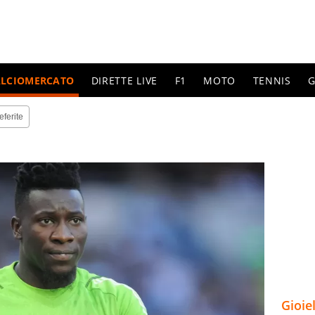
ALCIOMERCATO
DIRETTE LIVE
F1
MOTO
TENNIS
G
eferite
Gioie