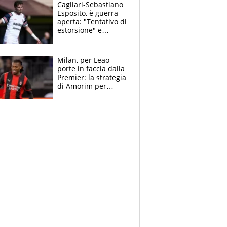
multa"
Cagliari-Sebastiano
Esposito, è guerra
aperta: "Tentativo di
estorsione" e
"certificato medico
imbarazzante"
Milan, per Leao
porte in faccia dalla
Premier: la strategia
di Amorim per
recuperarlo e il
grazie ad Allegri
dopo il derby