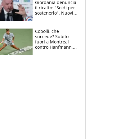
Giordania denuncia
il ricatto: "Soldi per
sostenerlo". Nuovi
guai per il boss
della FIFA
Cobolli, che
succede? Subito
fuori a Montreal
contro Hanfmann,
per Flavio è tutta
colpa della tosse