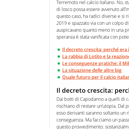
quale filo conduttore irrinunci
Terremoto nel calcio italiano. No, 
indaga, approfondisce e scand
di losco possa essere avvenuto all’
questo caso, ha radici diverse e si
2019 e spazzato via con un colpo di 
auspicavano quanto meno in una pror
speranza è stata vanificata con pote
Il decreto crescita: perché er
La rabbia di Lotito e la reazio
Le conseguenze pratiche: il Mila
La situazione delle altre big
Quale futuro per il calcio itali
Il decreto crescita: pe
Dai botti di Capodanno a quelli di 
rischiano di restare un’utopia. Dal p
esso derivanti saranno soltanto un r
conseguenza. Ma facciamo un passo i
questo provvedimento: sostanzial