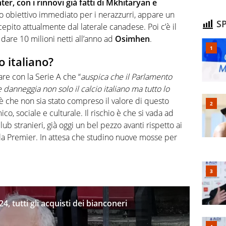
nter, con i rinnovi già fatti di Mkhitaryan e
 obiettivo immediato per i nerazzurri, appare un
SP
pito attualmente dal laterale canadese. Poi c’è il
dare 10 milioni netti all’anno ad
Osimhen
.
o italiano?
are con la Serie A che “
auspica che il Parlamento
anneggia non solo il calcio italiano ma tutto lo
o è che non sia stato compreso il valore di questo
, sociale e culturale. Il rischio è che si vada ad
club stranieri, già oggi un bel pezzo avanti rispetto ai
ella Premier. In attesa che studino nuove mosse per
 tutti gli acquisti dei bianconeri