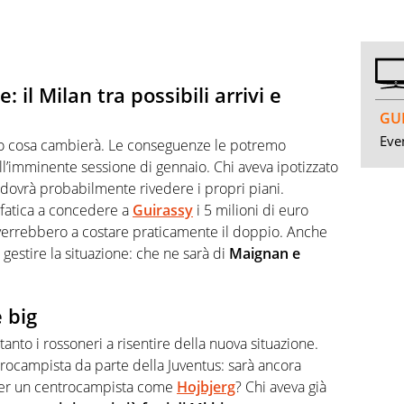
il Milan tra possibili arrivi e
GUI
Even
co cosa cambierà. Le conseguenze le potremo
ll’imminente sessione di gennaio. Chi aveva ipotizzato
 dovrà probabilmente rivedere i propri piani.
 fatica a concedere a
Guirassy
i 5 milioni di euro
i verrebbero a costare praticamente il doppio. Anche
 gestire la situazione: che ne sarà di
Maignan e
e big
nto i rossoneri a risentire della nuova situazione.
trocampista da parte della Juventus: sarà ancora
mier un centrocampista come
Hojbjerg
? Chi aveva già