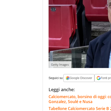
Getty Images
Seguici su:
Google Discover
Fonti pr
Leggi anche:
Calciomercato, borsino di oggi: co
Gonzalez, Soulé e Nusa
Tabellone Calciomercato Serie B 26