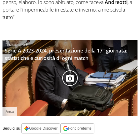
penso, elaboro. lo sono abituato, come faceva
Andreotti
, a
portare l’impermeabile in estate e inverno: a me scivola
tutto”.
Serie A 2023-2024, presentazione della 17° giornata:
statistiche e curiosità di ogni match
Ansa
Seguici su:
Google Discover
Fonti preferite