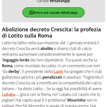
canale
WhatsApp
Entra nel canale WhatsApp
Abolizione decreto Crescita: la profezia
di Lotito sulla Roma
Lotito ha fallito nella sua missione, dal 1 gennaio entrerà il
decreto Crescita verrà
abolito
e diversi club di calcio
vedranno aumentare considerevolmente le spese per
l’
ingaggio lordo
dei loro dipendenti. Tra questi anche la
Roma
, come ricordato da Lotito: in un commento con toni
“da
derby
”, il presidente della
Lazio
ha spiegato che il club
giallorosso sarà tra i più
penalizzati
in assoluto. “Togliendo il
decreto Crescita vai a mortificare la competitività del calcio
italiano – ha detto Lotito -. Se tu oggi hai possibilità di avere
Lukaku
… gioca con la Roma, no? Lukaku col cavolo che lo
pigliavi! Hai capito qual è il problema?
Mourinho
non lo
pigliavi! Perché Mourinho si avvale di questa norma. Hai