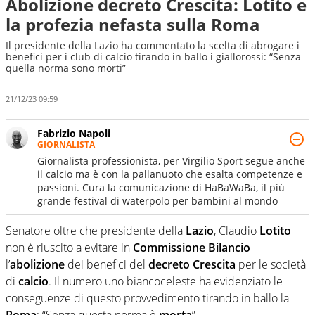
Abolizione decreto Crescita: Lotito e
la profezia nefasta sulla Roma
Il presidente della Lazio ha commentato la scelta di abrogare i
benefici per i club di calcio tirando in ballo i giallorossi: “Senza
quella norma sono morti”
21/12/23 09:59
Fabrizio Napoli
GIORNALISTA
Giornalista professionista, per Virgilio Sport segue anche
il calcio ma è con la pallanuoto che esalta competenze e
passioni. Cura la comunicazione di HaBaWaBa, il più
grande festival di waterpolo per bambini al mondo
Senatore oltre che presidente della
Lazio
, Claudio
Lotito
non è riuscito a evitare in
Commissione Bilancio
l’
abolizione
dei benefici del
decreto Crescita
per le società
di
calcio
. Il numero uno biancoceleste ha evidenziato le
conseguenze di questo provvedimento tirando in ballo la
Roma
: “Senza questa norma è
morta
”.