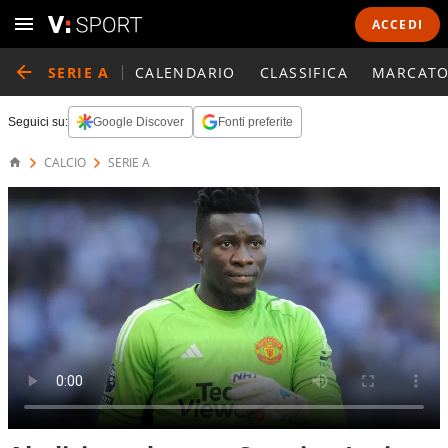
ACCEDI
SERIE A
CALENDARIO
CLASSIFICA
MARCATO
Seguici su:
Google Discover
Fonti preferite
CALCIO
SERIE A