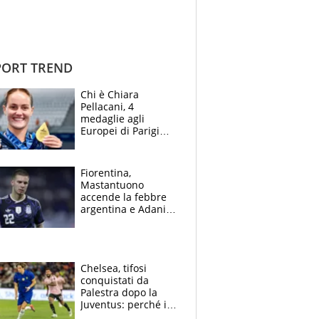
ORT TREND
Chi è Chiara
Pellacani, 4
medaglie agli
Europei di Parigi
2026, papà
Giampaolo
giornalista, mamma
Fiorentina,
insegnante e il
Mastantuono
fratello calciatore
accende la febbre
argentina e Adani
impazzisce. Ma
Antognoni ‘rovina la
festa’ a Commisso
Chelsea, tifosi
conquistati da
Palestra dopo la
Juventus: perché i
fan dei Blues sono