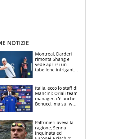
ME NOTIZIE
Montreal, Darderi
rimonta Shang e
vede aprirsi un
tabellone intrigante:
"Penso solo a
Borges, ma sono
felice del mio livello"
Italia, ecco lo staff di
Mancini: Oriali team
manager, c'è anche
Bonucci, ma sul web
infuria la polemica
Paltrinieri aveva la
ragione, Senna
inquinata ed
Europei a rischio: