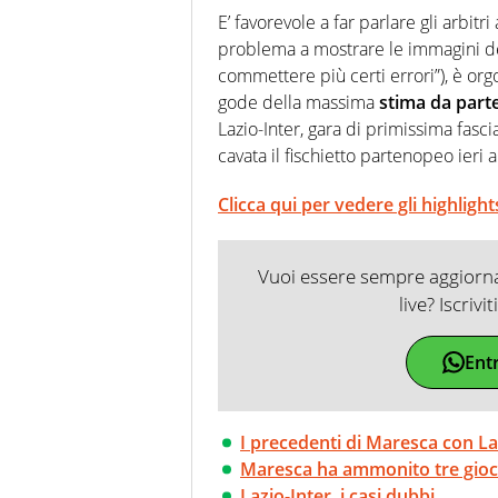
agenzie e testate. Esperienza
E’ favorevole a far parlare gli arbitr
prevalentemente di calcio
problema a mostrare le immagini de
commettere più certi errori”), è org
gode della massima
stima da part
Lazio-Inter, gara di primissima fasc
cavata il fischietto partenopeo ieri 
Clicca qui per vedere gli highlight
Vuoi essere sempre aggiornat
live? Iscrivi
Ent
I precedenti di Maresca con La
Maresca ha ammonito tre gioca
Lazio-Inter, i casi dubbi