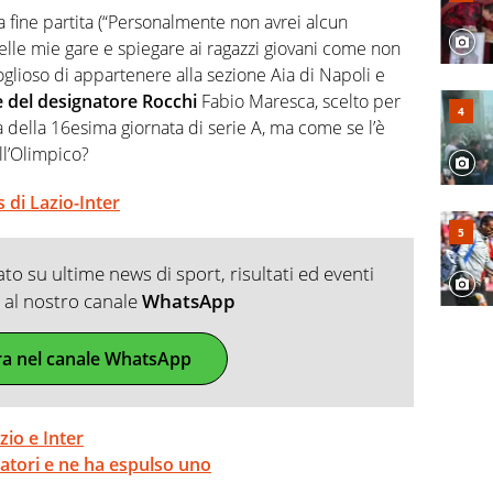
, competenza, conoscenza e memoria storica. Si occupa
i a fine partita (“Personalmente non avrei alcun
lle mie gare e spiegare ai ragazzi giovani come non
oglioso di appartenere alla sezione Aia di Napoli e
e del designatore Rocchi
Fabio Maresca, scelto per
ia della 16esima giornata di serie A, ma come se l’è
all’Olimpico?
s di Lazio-Inter
o su ultime news di sport, risultati ed eventi
ti al nostro canale
WhatsApp
ra nel canale WhatsApp
zio e Inter
tori e ne ha espulso uno