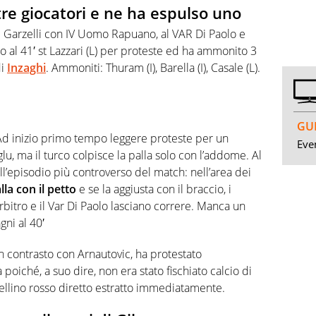
e giocatori e ne ha espulso uno
 e Garzelli con IV Uomo Rapuano, al VAR Di Paolo e
lso al 41′ st Lazzari (L) per proteste ed ha ammonito 3
di
Inzaghi
. Ammoniti: Thuram (I), Barella (I), Casale (L).
GUI
. Ad inizio primo tempo leggere proteste per un
Even
, ma il turco colpisce la palla solo con l’addome. Al
l’episodio più controverso del match: nell’area dei
lla con il petto
e se la aggiusta con il braccio, i
rbitro e il Var Di Paolo lasciano correre. Manca un
gni al 40′
 contrasto con Arnautovic, ha protestato
 poiché, a suo dire, non era stato fischiato calcio di
ellino rosso diretto estratto immediatamente.