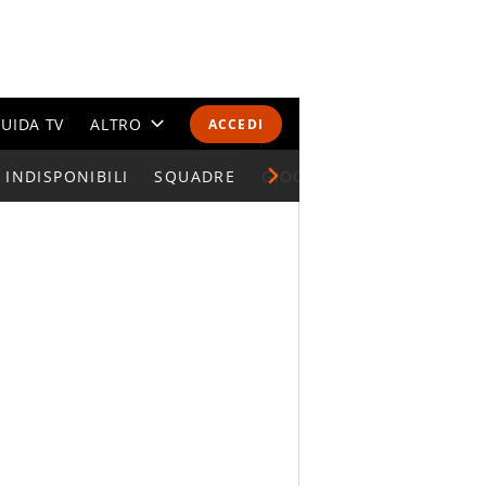
UIDA TV
ALTRO
ACCEDI
INDISPONIBILI
CALENDARI E CLASSIFICHE
SQUADRE
GIOCATORI SERIE A
ALTRI SPORT
MONDIALI 2026
OLIMPIADI
GOSSIP
LIFESTYLE