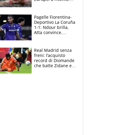
allenamenti fermi,
cosa succede
adesso
Pagelle Fiorentina-
Deportivo La Coruña
1-1: Ndour brilla,
Atta convince.
Pongracic rovina
tutto nel finale
Real Madrid senza
freni: l’acquisto
record di Diomande
che batte Zidane e
Ronaldo. Vinicius
rinnova: le cifre