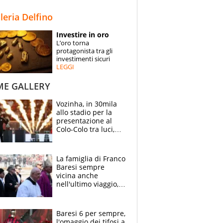
STORIE
lleria Delfino
SPECIALI
Investire in oro
L’oro torna
ESPERTI
protagonista tra gli
investimenti sicuri
LEGGI
CONTATTI
ME GALLERY
Vozinha, in 30mila
allo stadio per la
presentazione al
Colo-Colo tra luci,
spettacolo, elicotteri
e paracadutisti
La famiglia di Franco
Baresi sempre
vicina anche
nell'ultimo viaggio,
la moglie Maura, i
figli e i suoi cari
circondati
Baresi 6 per sempre,
dall'affetto dei tifosi
l'omaggio dei tifosi a