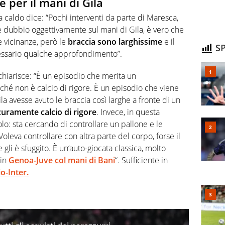
e per il mani di Gila
a caldo dice: “Pochi interventi da parte di Maresca,
dubbio oggettivamente sul mani di Gila, è vero che
e vicinanze, però le
braccia sono larghissime
e il
SP
ecessario qualche approfondimento”.
hiarisce: “È un episodio che merita un
hé non è calcio di rigore. È un episodio che viene
la avesse avuto le braccia così larghe a fronte di un
curamente calcio di rigore
. Invece, in questa
olo: sta cercando di controllare un pallone e le
oleva controllare con altra parte del corpo, forse il
 gli è sfuggito. È un’auto-giocata classica, molto
 in
Genoa-Juve col mani di Bani
“. Sufficiente in
o-Inter.