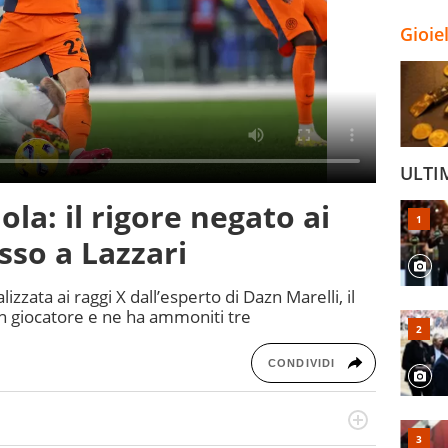
Gioie
ULTI
ola: il rigore negato ai
osso a Lazzari
izzata ai raggi X dall’esperto di Dazn Marelli, il
n giocatore e ne ha ammoniti tre
CONDIVIDI
numerose manifestazioni sportive e collaborato con