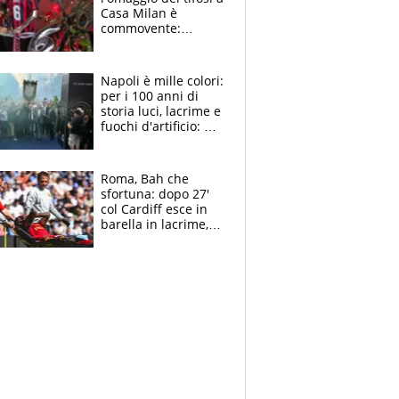
Casa Milan è
commovente:
maglie, bandiere,
sciarpe, lacrime e
bigliettini
Napoli è mille colori:
per i 100 anni di
storia luci, lacrime e
fuochi d'artificio: De
Laurentiis salta al
coro anti-Juve
Roma, Bah che
sfortuna: dopo 27'
col Cardiff esce in
barella in lacrime,
Dybala rigore da
schiaffi, i giallorossi
prendono 3 gol in
45'