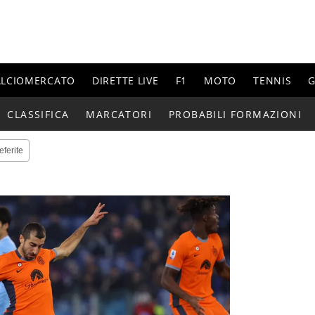
ALCIOMERCATO
DIRETTE LIVE
F1
MOTO
TENNIS
G
CLASSIFICA
MARCATORI
PROBABILI FORMAZIONI
eferite