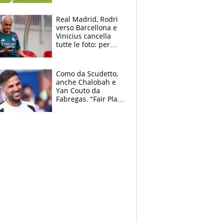
pazzi dell’azzurro
Real Madrid, Rodri
verso Barcellona e
Vinicius cancella
tutte le foto: per
Mourinho due grane
da risolvere
Como da Scudetto,
anche Chalobah e
Yan Couto da
Fabregas. "Fair Play
Finanziario?
Pagheremo la
multa"