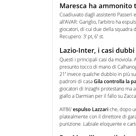
Maresca ha ammonito tr
Coadiuvato dagli assistenti Passeri
all’AVAR: Gariglio, l’arbitro ha espu
giocatori, di cui due della squadra 
Recupero: 3’ pt, 6′ st.
Lazio-Inter, i casi dubbi
Questi i principali casi da moviola
presunto tocco di mano di Calhanoglu
21′ invece qualche dubbio in più sul
padroni di casa
Gila controlla la pa
giocatori di Inzaghi protestano ma a
giallo a Darmian per il fallo su Zacca
All’86’
espulso Lazzari
che, dopo un
platealmente con il direttore di gara
punizione. Labiale eloquente e cart