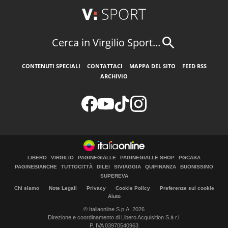
Cerca in Virgilio Sport...
CONTENUTI SPECIALI
CONTATTACI
MAPPA DEL SITO
FEED RSS
ARCHIVIO
LIBERO
VIRGILIO
PAGINEGIALLE
PAGINEGIALLE SHOP
PGCASA
PAGINEBIANCHE
TUTTOCITTÀ
DILEI
SIVIAGGIA
QUIFINANZA
BUONISSIMO
SUPEREVA
Chi siamo
Note Legali
Privacy
Cookie Policy
Preferenze sui cookie
Aiuto
© Italiaonline S.p.A. 2026
Direzione e coordinamento di Libero Acquisition S.á r.l.
P. IVA 03970540963