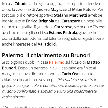
In casa
Cittadella
si registra urgenza nel reparto offensivo
dopo la cessione di
Andrea
Magrassi
al
Milan
Futuro
. Per
sostituirlo, il direttore sportivo
Stefano
Marchetti
avrebbe
individuato in
Enrico
Brignola
del
Catanzaro
un possibile
rinforzo di qualità. Riguardo la
Carrarese
, secondo
Il Tirreno
,
avrebbe messo gli occhi su
Estanis
Pedrola
, giovane in
uscita dalla Sampdoria. Sul talento spagnolo si registra però
anche l’interesse del
Valladolid.
Palermo, il chiarimento su Brunori
Si sciolgono i dubbi in casa
Palermo
sul futuro di
Matteo
Brunori
. Dopo un periodo in cui il capitano era finito ai
margini, il nuovo direttore sportivo
Carlo
Osti
ha fatto
chiarezza in conferenza stampa:
“Ho parlato con tutto il
gruppo, e in particolare con Brunori. È stato il primo con cui
mi sono confrontato e abbiamo avuto una chiacchierata
molto sincera.
Abbiamo analizzato il suo momento, e sono convinto che il