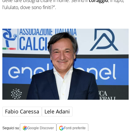
deve fare bisogna citare il nome. Sennò il
coraggio
, il lupo,
l’ululato, dove sono finiti?”.
Fabio Caressa
Lele Adani
Seguici su:
Google Discover
Fonti preferite