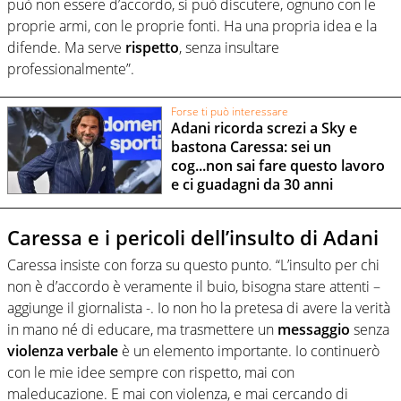
può non essere d’accordo, si può discutere, ognuno con le
proprie armi, con le proprie fonti. Ha una propria idea e la
difende. Ma serve
rispetto
, senza insultare
professionalmente”.
Forse ti può interessare
Adani ricorda screzi a Sky e
bastona Caressa: sei un
cog...non sai fare questo lavoro
e ci guadagni da 30 anni
Caressa e i pericoli dell’insulto di Adani
Caressa insiste con forza su questo punto. “L’insulto per chi
non è d’accordo è veramente il buio, bisogna stare attenti –
aggiunge il giornalista -. Io non ho la pretesa di avere la verità
in mano né di educare, ma trasmettere un
messaggio
senza
violenza
verbale
è un elemento importante. Io continuerò
con le mie idee sempre con rispetto, mai con
maleducazione. E mai con violenza, e mai cercando di