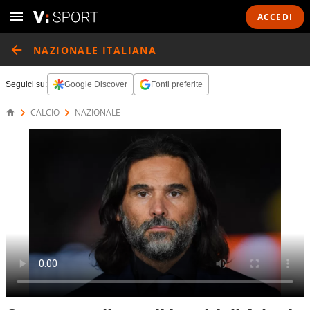
ACCEDI
NAZIONALE ITALIANA
Seguici su:
Google Discover
Fonti preferite
CALCIO
NAZIONALE