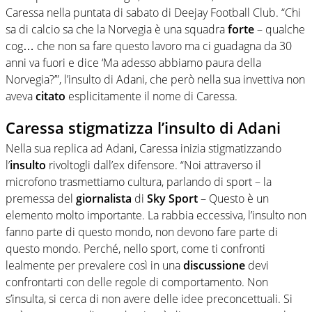
Caressa nella puntata di sabato di Deejay Football Club. “Chi
sa di calcio sa che la Norvegia è una squadra
forte
– qualche
cog… che non sa fare questo lavoro ma ci guadagna da 30
anni va fuori e dice ‘Ma adesso abbiamo paura della
Norvegia?’”, l’insulto di Adani, che però nella sua invettiva non
aveva
citato
esplicitamente il nome di Caressa.
Caressa stigmatizza l’insulto di Adani
Nella sua replica ad Adani, Caressa inizia stigmatizzando
l’
insulto
rivoltogli dall’ex difensore. “Noi attraverso il
microfono trasmettiamo cultura, parlando di sport – la
premessa del
giornalista
di
Sky
Sport
– Questo è un
elemento molto importante. La rabbia eccessiva, l’insulto non
fanno parte di questo mondo, non devono fare parte di
questo mondo. Perché, nello sport, come ti confronti
lealmente per prevalere così in una
discussione
devi
confrontarti con delle regole di comportamento. Non
s’insulta, si cerca di non avere delle idee preconcettuali. Si