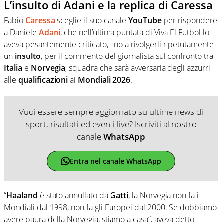
L’insulto di Adani e la replica di Caressa
Fabio
Caressa
sceglie il suo canale
YouTube
per rispondere
a Daniele
Adani
, che nell’ultima puntata di Viva El Futbol lo
aveva pesantemente criticato, fino a rivolgerli ripetutamente
un
insulto
, per il commento del giornalista sul confronto tra
Italia
e
Norvegia
, squadra che sarà avversaria degli azzurri
alle
qualificazioni
ai
Mondiali
2026
.
Vuoi essere sempre aggiornato su ultime news di
sport, risultati ed eventi live? Iscriviti al nostro
canale
WhatsApp
Entra nel canale WhatsApp
“
Haaland
è stato annullato da
Gatti
, la Norvegia non fa i
Mondiali dal 1998, non fa gli Europei dal 2000. Se dobbiamo
avere paura della Norvegia, stiamo a casa”, aveva detto