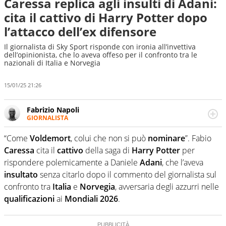
Caressa replica agli insulti di Adani:
cita il cattivo di Harry Potter dopo
l’attacco dell’ex difensore
Il giornalista di Sky Sport risponde con ironia all’invettiva
dell’opinionista, che lo aveva offeso per il confronto tra le
nazionali di Italia e Norvegia
15/01/25 21:26
Fabrizio Napoli
GIORNALISTA
Giornalista professionista, per Virgilio Sport segue anche
il calcio ma è con la pallanuoto che esalta competenze e
“Come
Voldemort
, colui che non si può
nominare
”. Fabio
passioni. Cura la comunicazione di HaBaWaBa, il più
Caressa
cita il
cattivo
della saga di
Harry
Potter
per
grande festival di waterpolo per bambini al mondo
rispondere polemicamente a Daniele
Adani
, che l’aveva
insultato
senza citarlo dopo il commento del giornalista sul
confronto tra
Italia
e
Norvegia
, avversaria degli azzurri nelle
qualificazioni
ai
Mondiali
2026
.