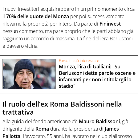
I nuovi investitori acquisirebbero in un primo momento circa
il
70% delle quote del Monza
per poi successivamente
rilevarne la proprietà per intero. Da parte di
Fininvest
nessun commento, ma pare proprio che le parti abbiano già
raggiunto un accordo di massima. La fine dell’era Berlusconi
è davvero vicina.
Forse ti può interessare
Monza, l'ira di Galliani: "Su
Berlusconi dette parole oscene e
infamanti per non intitolargli lo
stadio"
Il ruolo dell’ex Roma Baldissoni nella
trattativa
Alla guida del fondo americano c’è
Mauro Baldissoni
, già
dirigente della
Roma
durante la presidenza di
James
Pallotta
. L’avvocato, 55 anni, ha lavorato nel club giallorosso