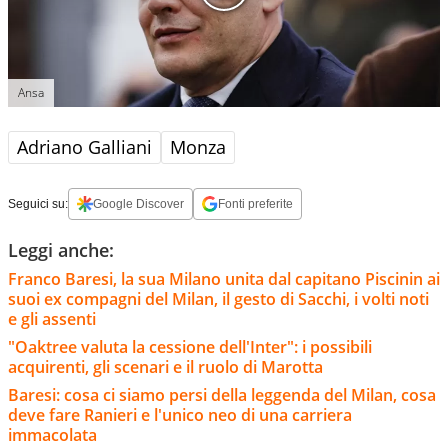
Ansa
Adriano Galliani
Monza
Seguici su:
Google Discover
Fonti preferite
Leggi anche:
Franco Baresi, la sua Milano unita dal capitano Piscinin ai
suoi ex compagni del Milan, il gesto di Sacchi, i volti noti
e gli assenti
"Oaktree valuta la cessione dell'Inter": i possibili
acquirenti, gli scenari e il ruolo di Marotta
Baresi: cosa ci siamo persi della leggenda del Milan, cosa
deve fare Ranieri e l'unico neo di una carriera
immacolata