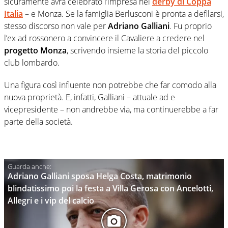
sicuramente avrà celebrato l’impresa nel
derby di Coppa
Italia
– e Monza. Se la famiglia Berlusconi è pronta a defilarsi,
stesso discorso non vale per
Adriano Galliani
. Fu proprio
l’ex ad rossonero a convincere il Cavaliere a credere nel
progetto Monza
, scrivendo insieme la storia del piccolo
club lombardo.
Una figura così influente non potrebbe che far comodo alla
nuova proprietà. E, infatti, Galliani – attuale ad e
vicepresidente – non andrebbe via, ma continuerebbe a far
parte della società.
Adriano Galliani sposa Helga Costa, matrimonio
blindatissimo poi la festa a Villa Gerosa con Ancelotti,
Allegri e i vip del calcio