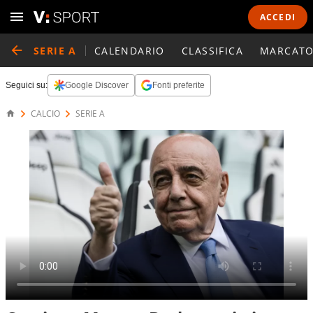
ACCEDI
SERIE A
CALENDARIO
CLASSIFICA
MARCATO
Seguici su:
Google Discover
Fonti preferite
CALCIO
SERIE A