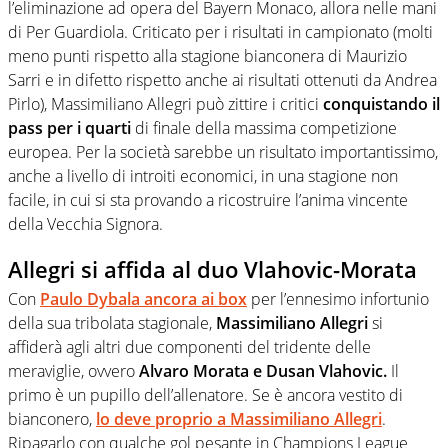
l’eliminazione ad opera del Bayern Monaco, allora nelle mani
di Per Guardiola. Criticato per i risultati in campionato (molti
meno punti rispetto alla stagione bianconera di Maurizio
Sarri e in difetto rispetto anche ai risultati ottenuti da Andrea
Pirlo), Massimiliano Allegri può zittire i critici
conquistando il
pass per i quarti
di finale della massima competizione
europea. Per la società sarebbe un risultato importantissimo,
anche a livello di introiti economici, in una stagione non
facile, in cui si sta provando a ricostruire l’anima vincente
della Vecchia Signora.
Allegri si affida al duo Vlahovic-Morata
Con
Paulo Dybala ancora ai box
per l’ennesimo infortunio
della sua tribolata stagionale,
Massimiliano Allegri
si
affiderà agli altri due componenti del tridente delle
meraviglie, ovvero
Alvaro Morata e Dusan Vlahovic.
Il
primo è un pupillo dell’allenatore. Se è ancora vestito di
bianconero,
lo deve proprio a Massimiliano Allegri
.
Ripagarlo con qualche gol pesante in Champions League