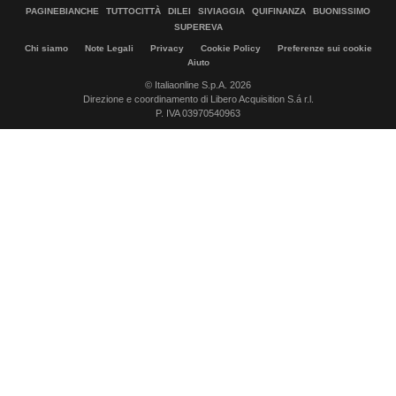
PAGINEBIANCHE
TUTTOCITTÀ
DILEI
SIVIAGGIA
QUIFINANZA
BUONISSIMO
SUPEREVA
Chi siamo
Note Legali
Privacy
Cookie Policy
Preferenze sui cookie
Aiuto
© Italiaonline S.p.A. 2026
Direzione e coordinamento di Libero Acquisition S.á r.l.
P. IVA 03970540963