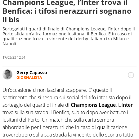
Champions League, l’Inter trova il
Benfica: i tifosi nerazzurri sognano
il bis
Sorteggiati i quarti di finale di Champions League, l’Inter dopo il
Porto sfida un’altra formazione lusitana: il Benfica. E in caso di
qualificazione trova la vincente del derby italiano tra Milan e
Napoli
17/03/23 12:51
Gerry Capasso
GIORNALISTA
Per lui gli sport americani non hanno segreti: basket,
football, baseball e la capacità innata di trovare la notizia
Un’occasione d non lasciarsi scappare. E’ questo il
dove altri non vedono granché
sentimento che si respira sui social del tifo interista dopo il
sorteggio dei quarti di finale di
Champions League
. L’
Inter
trova sulla sua strada il Benfica, subito dopo aver battuto i
lusitani del Porto. Un match che sulla carta sembra
abbordabile per i nerazzurri che in caso di qualificazione
troverebbero sulla sua strada la vincente dello scontro tutto