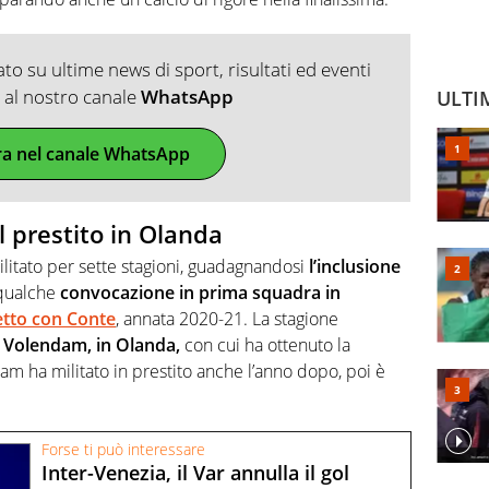
o su ultime news di sport, risultati ed eventi
ti al nostro canale
WhatsApp
ULTI
ra nel canale WhatsApp
 il prestito in Olanda
militato per sette stagioni, guadagnandosi
l’inclusione
qualche
convocazione in prima squadra in
etto con Conte
, annata 2020-21. La stagione
al Volendam, in Olanda,
con cui ha ottenuto la
am ha militato in prestito anche l’anno dopo, poi è
Forse ti può interessare
Inter-Venezia, il Var annulla il gol