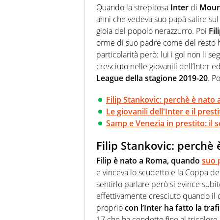
sport. Calcio, calciomercato,
Quando la strepitosa
Inter
di
Mour
Virgilio Sport i tifosi e gli 
anni che vedeva suo papà salire su
completa e zero faziosità. La 
esperti di sport abili sia nel 
gioia del popolo nerazzurro. Poi
Fil
rilanciano verso la rete, sia
orme di suo padre come del resto ha
100% originali ed esclusivi.
particolarità però: lui i gol non li se
cresciuto nelle giovanili dell’Inter e
League della stagione 2019-20
. P
Filip Stankovic: perchè è nato
Le giovanili dell'Inter e il pres
Samp e Venezia in prestito: il 
Filip Stankovic: perchè
Filip è nato a Roma, quando
suo 
e vinceva lo scudetto e la Coppa dell
sentirlo parlare però si evince subi
effettivamente cresciuto quando il 
proprio
con l’Inter ha fatto la trafi
17 che ha condotto fino al tricolore