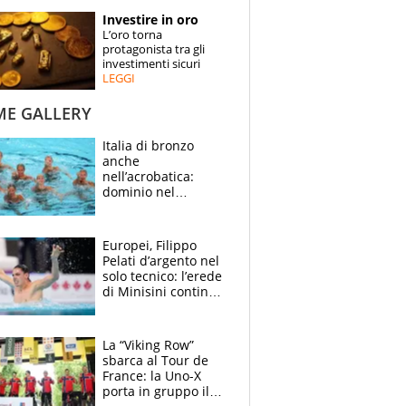
STORIE
Investire in oro
L’oro torna
SPECIALI
protagonista tra gli
investimenti sicuri
LEGGI
ESPERTI
ME GALLERY
CONTATTI
Italia di bronzo
anche
nell’acrobatica:
dominio nel
medagliere, ora
tocca a Ceccon, Curti
e compagni
Europei, Filippo
continuare
Pelati d’argento nel
solo tecnico: l’erede
di Minisini continua
a stupire, Los
Angeles è già nel
mirino
La “Viking Row”
sbarca al Tour de
France: la Uno-X
porta in gruppo il