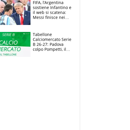
FIFA, l’Argentina
sostiene Infantino e
il web si scatena:
Messi finisce nei
meme, la Seleccion
travolta dalle
polemiche
Tabellone
Calciomercato Serie
B 26-27: Padova
colpo Pompetti, il
Sudtirol annuncia
Bjarkason