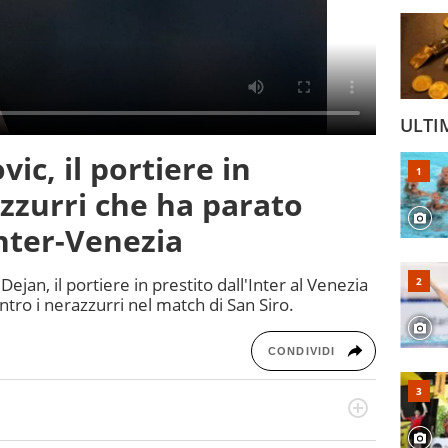
ULTI
vic, il portiere in
azzurri che ha parato
Inter-Venezia
i Dejan, il portiere in prestito dall'Inter al Venezia
ntro i nerazzurri nel match di San Siro.
CONDIVIDI
odo obiettivo e appassionato su tutto il mondo dello