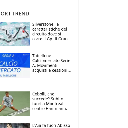
ORT TREND
Silverstone, le
caratteristiche del
circuito dove si
corre il Gp di Gran
Bretagna del
Motomondiale
Tabellone
Calciomercato Serie
A. Movimenti,
acquisti e cessioni:
estate 2026-27
Cobolli, che
succede? Subito
fuori a Montreal
contro Hanfmann,
per Flavio è tutta
colpa della tosse
L'Aia fa fuori Abisso