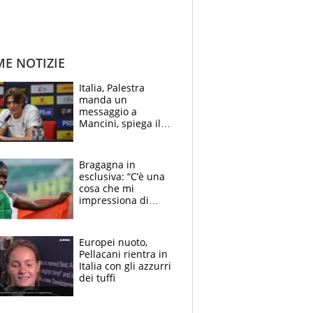
ME NOTIZIE
Italia, Palestra
manda un
messaggio a
Mancini, spiega il
motivo del no
all’Inter e lancia
l'alleanza con
Bragagna in
Donnarumma
esclusiva: “C’è una
cosa che mi
impressiona di
Doualla. Jacobs?
Ecco come è rinato”.
E svela la sorpresa
Europei nuoto,
agli Europei
Pellacani rientra in
Italia con gli azzurri
dei tuffi