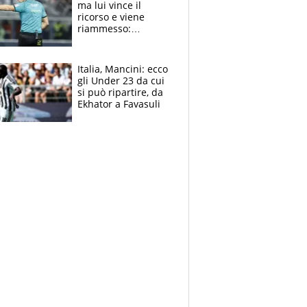
ma lui vince il
ricorso e viene
riammesso:
continua momento
nero per gli arbitri
Italia, Mancini: ecco
gli Under 23 da cui
si può ripartire, da
Ekhator a Favasuli