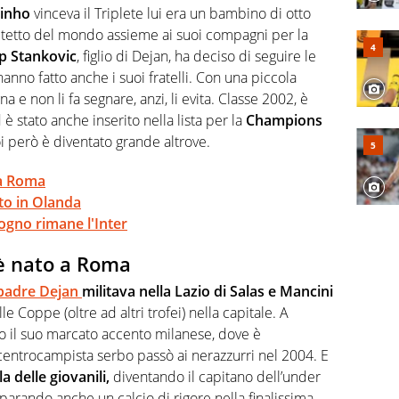
 F1, Motomondiale ma anche tennis, volley, basket: su
inho
vinceva il Triplete lui era un bambino di otto
appassionati sanno che troveranno sempre copertura
l tetto del mondo assieme ai suoi compagni per la
squadra di Virgilio Sport è formata da giornalisti ed
gioco di rimessa quando intercettano le notizie e le
ip Stankovic
, figlio di Dejan, ha deciso di seguire le
 nella costruzione dal basso quando creano contenuti
nno fatto anche i suoi fratelli. Con una piccola
gna e non li fa segnare, anzi, li evita. Classe 2002, è
d è stato anche inserito nella lista per la
Champions
oi però è diventato grande altrove.
 a Roma
tito in Olanda
sogno rimane l'Inter
 è nato a Roma
padre Dejan
militava nella Lazio di Salas e Mancini
e Coppe (oltre ad altri trofei) nella capitale. A
to il suo marcato accento milanese, dove è
centrocampista serbo passò ai nerazzurri nel 2004. E
la delle giovanili,
diventando il capitano dell’under
 parando anche un calcio di rigore nella finalissima.