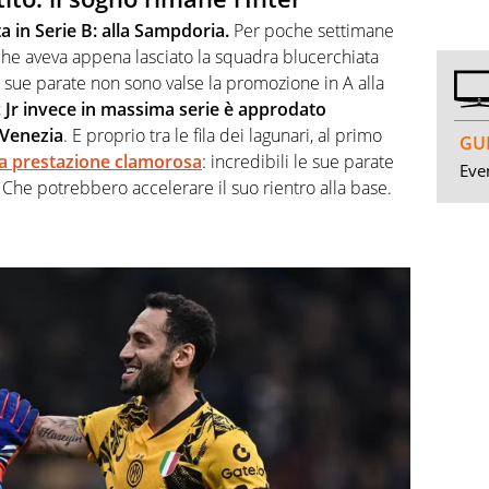
ta in Serie B: alla Sampdoria.
Per poche settimane
che aveva appena lasciato la squadra blucerchiata
e sue parate non sono valse la promozione in A alla
 Jr invece in massima serie è approdato
 Venezia
. E proprio tra le fila dei lagunari, al primo
GUI
a prestazione clamorosa
: incredibili le sue parate
Even
he potrebbero accelerare il suo rientro alla base.