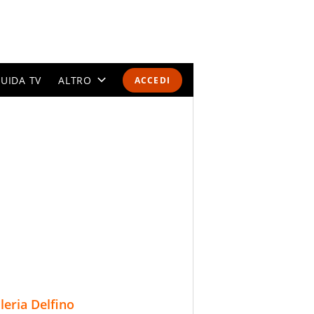
UIDA TV
ALTRO
ACCEDI
CALENDARI E CLASSIFICHE
ALTRI SPORT
MONDIALI 2026
OLIMPIADI
GOSSIP
LIFESTYLE
lleria Delfino