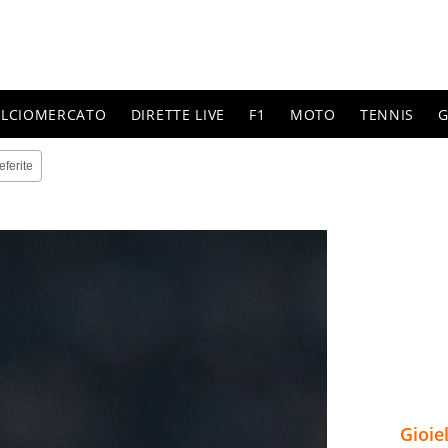
ALCIOMERCATO
DIRETTE LIVE
F1
MOTO
TENNIS
G
eferite
Gioie