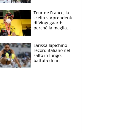
rito della Norvegia
di Haaland e
compagni
Tour de France, la
scelta sorprendente
di Vingegaard:
perché la maglia
gialla indossa la
mascherina, il
rischio da evitare
Larissa Iapichino
record italiano nel
salto in lungo:
battuta di un
centimetro mamma
Fiona May