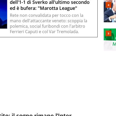
dell'1-1 di Sverko all'ultimo secondo
ed è bufera: "Marotta League"
Rete non convalidata per tocco con la
mano dell'attaccante veneto: scoppia la
polemica, social furibondi con l'arbitro
Ferrieri Caputi e col Var Tremolada.
to: il sogno rimane l’Inter