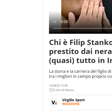
Chi è Filip Stanko
prestito dai ner
(quasi) tutto in 
La storia e la carriera del figlio d
tra i migliori in campo proprio co
15/08/25 15:00
3 min di lettura
Virgilio Sport
REDAZIONE
Da oltre 20 anni informa in m