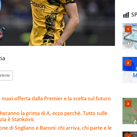
SP
ia
eferite
la maxi-offerta dalla Premier e la scelta sul futuro
eranno la prima di A, ecco perchè. Tutto sulle
nzia è Stankovic
ne di Sogliano e Baroni: chi arriva, chi parte e le