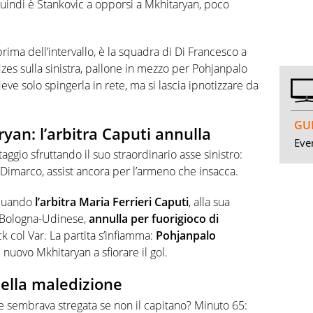
uindi è Stankovic a opporsi a Mkhitaryan, poco
rima dell’intervallo, è la squadra di Di Francesco a
Idzes sulla sinistra, pallone in mezzo per Pohjanpalo
deve solo spingerla in rete, ma si lascia ipnotizzare da
GUI
ryan: l’arbitra Caputi annulla
Even
ntaggio sfruttando il suo straordinario asse sinistro:
Dimarco, assist ancora per l’armeno che insacca.
a quando
l’arbitra Maria Ferrieri Caputi
, alla sua
 Bologna-Udinese,
annulla per fuorigioco di
k col Var. La partita s’infiamma:
Pohjanpalo
i nuovo Mkhitaryan a sfiorare il gol.
della maledizione
e sembrava stregata se non il capitano? Minuto 65: