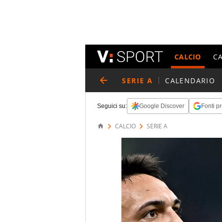
CALCIO
C
SERIE A
CALENDARIO
Seguici su:
Google Discover
Fonti pr
CALCIO
SERIE A