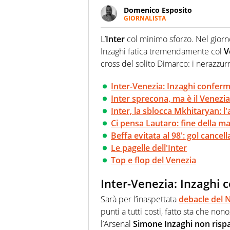
Domenico Esposito
GIORNALISTA
Da vent’anni in campo e sul cam
Passione smisurata per il calcio
L’
Inter
col minimo sforzo. Nel giorno
guai a dirgli di no
Inzaghi fatica tremendamente col
V
cross del solito Dimarco: i nerazzurri
Inter-Venezia: Inzaghi conferm
Inter sprecona, ma è il Venezi
Inter, la sblocca Mkhitaryan: l
Ci pensa Lautaro: fine della m
Beffa evitata al 98': gol cancel
Le pagelle dell'Inter
Top e flop del Venezia
Inter-Venezia: Inzaghi 
Sarà per l’inaspettata
debacle del 
punti a tutti costi, fatto sta che 
l’Arsenal
Simone Inzaghi non rispar