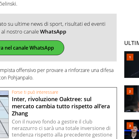
ielinski.
o su ultime news di sport, risultati ed eventi
ti al nostro canale
WhatsApp
ULTI
ra nel canale WhatsApp
mpista offensivo per provare a rinforzare una difesa
 con Pohjanpalo.
Forse ti può interessare
Inter, rivoluzione Oaktree: sul
mercato cambia tutto rispetto all’era
Zhang
Con il nuovo fondo a gestire il club
nerazzurro ci sarà una totale inversione di
tendenza rispetto alla precedente gestione