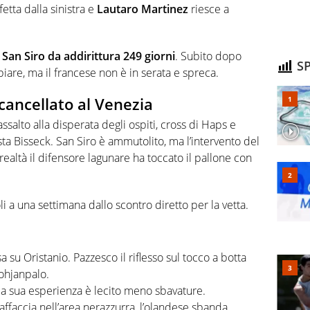
etta dalla sinistra e
Lautaro Martinez
riesce a
San Siro da addirittura 249 giorni
. Subito dopo
SP
piare, ma il francese non è in serata e spreca.
 cancellato al Venezia
ssalto alla disperata degli ospiti, cross di Haps e
ta Bisseck. San Siro è ammutolito, ma l’intervento del
 realtà il difensore lagunare ha toccato il pallone con
oli a una settimana dallo scontro diretto per la vetta.
su Oristanio. Pazzesco il riflesso sul tocco a botta
Pohjanpalo.
la sua esperienza è lecito meno sbavature.
affaccia nell’area nerazzurra, l’olandese sbanda.