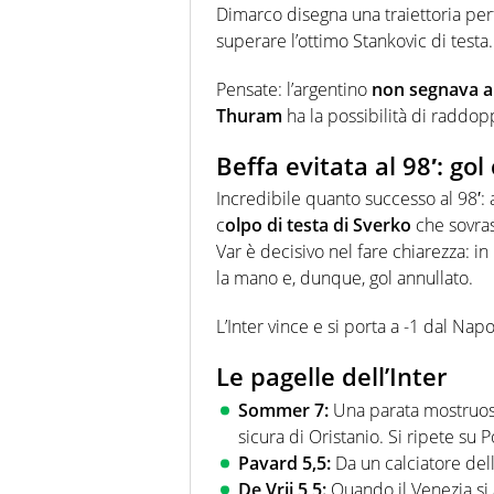
Dimarco disegna una traiettoria perf
superare l’ottimo Stankovic di testa.
Pensate: l’argentino
non segnava a 
Thuram
ha la possibilità di raddop
Beffa evitata al 98′: gol
Incredibile quanto successo al 98′: a
c
olpo di testa di Sverko
che sovras
Var è decisivo nel fare chiarezza: in
la mano e, dunque, gol annullato.
L’Inter vince e si porta a -1 dal Nap
Le pagelle dell’Inter
Sommer 7:
Una parata mostruosa 
sicura di Oristanio. Si ripete su 
Pavard 5,5:
Da un calciatore del
De Vrij 5,5:
Quando il Venezia si 