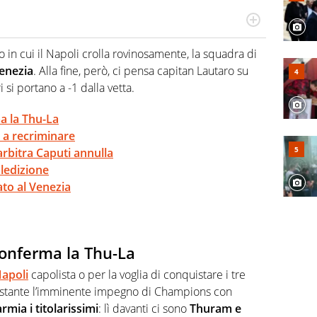
po per vivere ogni evento in tutte le sue sfaccettature.
 e per la sfera di cuoio. Il pallone è una cosa serissima,
 in cui il Napoli crolla rovinosamente, la squadra di
enezia
. Alla fine, però, ci pensa capitan Lautaro su
 si portano a -1 dalla vetta.
a la Thu-La
a a recriminare
'arbitra Caputi annulla
aledizione
lato al Venezia
conferma la Thu-La
Napoli
capolista o per la voglia di conquistare i tre
nonostante l’imminente impegno di Champions con
mia i titolarissimi
: lì davanti ci sono
Thuram e