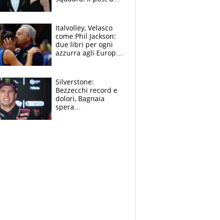
figlio di Amadeus e
Sanremo sullo
sfondo
Italvolley, Velasco
come Phil Jackson:
due libri per ogni
azzurra agli Europei.
Quello per Sylla è
“geniale”
Silverstone:
Bezzecchi record e
dolori, Bagnaia
spera
nell'antidolorifico,
Marquez si tira fuori
e vota Aprilia