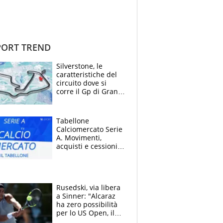
ORT TREND
Silverstone, le
caratteristiche del
circuito dove si
corre il Gp di Gran
Bretagna del
Motomondiale
Tabellone
Calciomercato Serie
A. Movimenti,
acquisti e cessioni:
estate 2026-27
Rusedski, via libera
a Sinner: "Alcaraz
ha zero possibilità
per lo US Open, il
2026 forse è gà