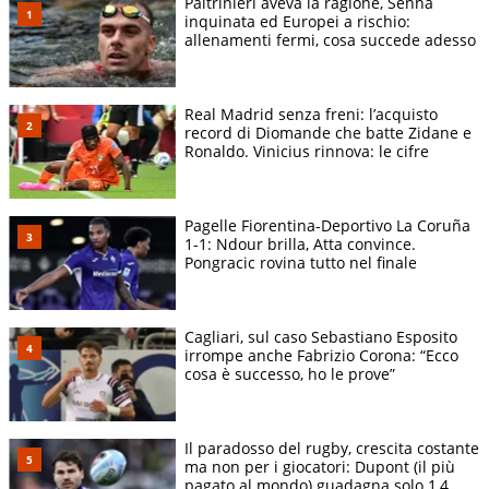
Paltrinieri aveva la ragione, Senna
inquinata ed Europei a rischio:
allenamenti fermi, cosa succede adesso
Real Madrid senza freni: l’acquisto
record di Diomande che batte Zidane e
Ronaldo. Vinicius rinnova: le cifre
Pagelle Fiorentina-Deportivo La Coruña
1-1: Ndour brilla, Atta convince.
Pongracic rovina tutto nel finale
Cagliari, sul caso Sebastiano Esposito
irrompe anche Fabrizio Corona: “Ecco
cosa è successo, ho le prove”
Il paradosso del rugby, crescita costante
ma non per i giocatori: Dupont (il più
pagato al mondo) guadagna solo 1,4