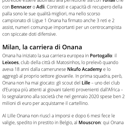
potrebbe essere abbinato alla perfezione sia con
Tonali
che
con
Bennacer
o
Adli
. Contrasti e capacità di recupero della
palla sono le sue qualità migliori, ma nello scorso
campionato di Ligue 1 Onana ha firmato anche 3 reti e 2
assist, numeri comunque importanti per un centrocampista
con spiccate doti difensive.
Milan, la carriera di Onana
Onana ha iniziato la sua carriera europea in
Portogallo
: il
Leixoes
, club della città di Matosinhos, lo prelevò quando
aveva 18 anni dalla camerunese
Nkufo Academy
e lo
aggregò al proprio settore giovanile. In prima squadra, però,
Onana non ha mai giocato: gli scout del
Lille
– uno dei club
d’Europa più attenti ai giovani talenti provenienti dall’Africa –
lo segnalarono alla società che nel gennaio 2020 spese ben 2
milioni di euro per acquistarne il cartellino.
Al Lille Onana non riuscì a imporsi e dopo 6 mesi fece le
valigie, spedito in prestito in Belgio, al
Mouscron
: qui Onana