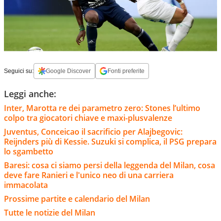
Seguici su:
Google Discover
Fonti preferite
Leggi anche:
Inter, Marotta re dei parametro zero: Stones l’ultimo
colpo tra giocatori chiave e maxi-plusvalenze
Juventus, Conceicao il sacrificio per Alajbegovic:
Reijnders più di Kessie. Suzuki si complica, il PSG prepara
lo sgambetto
Baresi: cosa ci siamo persi della leggenda del Milan, cosa
deve fare Ranieri e l'unico neo di una carriera
immacolata
Prossime partite e calendario del Milan
Tutte le notizie del Milan