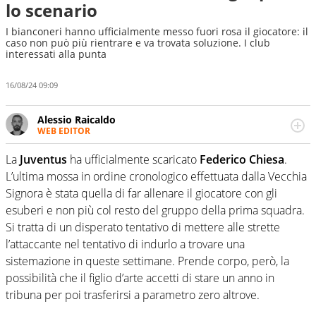
lo scenario
I bianconeri hanno ufficialmente messo fuori rosa il giocatore: il
caso non può più rientrare e va trovata soluzione. I club
interessati alla punta
16/08/24 09:09
Alessio Raicaldo
WEB EDITOR
Un figlio che si chiama Diego e la tesi di laurea sugli stadi
di proprietà in Italia. Il calcio quale filo conduttore
La
Juventus
ha ufficialmente scaricato
Federico Chiesa
.
irrinunciabile tra passione e professione. Per Virgilio
L’ultima mossa in ordine cronologico effettuata dalla Vecchia
Sport indaga, approfondisce e scandaglia l'universo
Signora è stata quella di far allenare il giocatore con gli
mondo dello sport per antonomasia
esuberi e non più col resto del gruppo della prima squadra.
Si tratta di un disperato tentativo di mettere alle strette
l’attaccante nel tentativo di indurlo a trovare una
sistemazione in queste settimane. Prende corpo, però, la
possibilità che il figlio d’arte accetti di stare un anno in
tribuna per poi trasferirsi a parametro zero altrove.