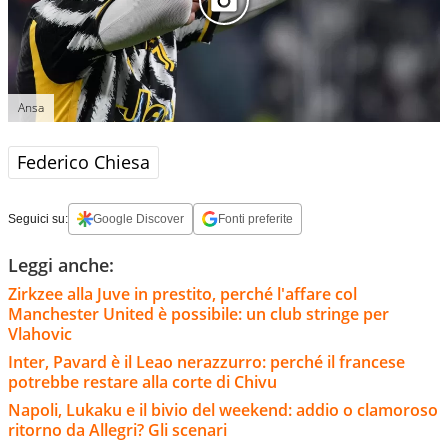
Ansa
Federico Chiesa
Seguici su:
Google Discover
Fonti preferite
Leggi anche:
Zirkzee alla Juve in prestito, perché l'affare col
Manchester United è possibile: un club stringe per
Vlahovic
Inter, Pavard è il Leao nerazzurro: perché il francese
potrebbe restare alla corte di Chivu
Napoli, Lukaku e il bivio del weekend: addio o clamoroso
ritorno da Allegri? Gli scenari