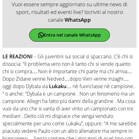
Vuoi essere sempre aggiornato su ultime news di
sport, risultati ed eventi live? Iscriviti al nostro
canale
WhatsApp
Entra nel canale WhatsApp
LE REAZIONI
– Gli juventini sui social si spaccano. C’è chi si
dissocia: “Il problema vero non è tanto chi si vende quanto
chi si compra….Non è importante chi parte ma chi arriva…
Dopo Zidane venne Nedved…dopo Vieri venne Inzaghi….
oggi dopo Dybala via
Lukaku
… nè fuoriclasse nè campione..
“ o anche: “Dybala e un campione . Non un fenomeno ma un
campione. Allegri ha fatto più danni della grandine . Ma cosa
vuoi da uno che si vanta di aver vinto un campionato con tre
mediani . Detto ciò mi dispiace che venga venduto
specialmente per uno come Lukaku”, oppure: “A me sarebbe
piaciuto vedere Paulo con un altro allenatore ma sempre in
bianconero… Senza contare che i giocatori di quel tipo con