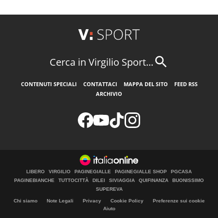
Cerca in Virgilio Sport...
CONTENUTI SPECIALI
CONTATTACI
MAPPA DEL SITO
FEED RSS
ARCHIVIO
LIBERO
VIRGILIO
PAGINEGIALLE
PAGINEGIALLE SHOP
PGCASA
PAGINEBIANCHE
TUTTOCITTÀ
DILEI
SIVIAGGIA
QUIFINANZA
BUONISSIMO
SUPEREVA
Chi siamo
Note Legali
Privacy
Cookie Policy
Preferenze sui cookie
Aiuto