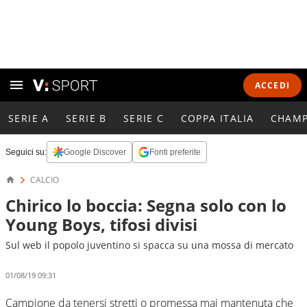
ACCEDI
SERIE A
SERIE B
SERIE C
COPPA ITALIA
CHAMP
Seguici su:
Google Discover
Fonti preferite
CALCIO
Chirico lo boccia: Segna solo con lo
Young Boys, tifosi divisi
Sul web il popolo juventino si spacca su una mossa di mercato
01/08/19 09:31
Campione da tenersi stretti o promessa mai mantenuta che