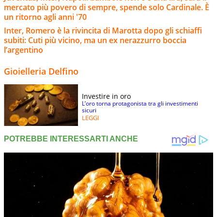
mercato più povero di sempre, spende solo Cardinale. È
un ritorno agli anni '70
Inter, Romero è la rivincita di Marotta dopo gli schiaffi
subiti: Cuti più vicino, ma un ex nerazzurro boccia
l’argentino
Gioielleria Delfino
Investire in oro
L’oro torna protagonista tra gli investimenti
sicuri
LEGGI