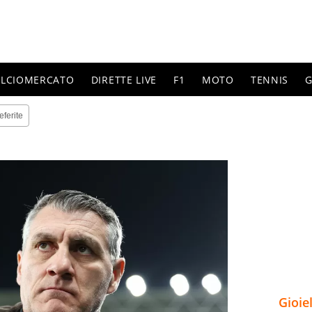
ALCIOMERCATO
DIRETTE LIVE
F1
MOTO
TENNIS
G
eferite
Gioie