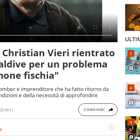
ULTI
Christian Vieri rientrato
aldive per un problema
lmone fischia"
bomber e imprenditore che ha fatto ritorno da
dizioni e della necessità di approfondire
25 09:11
CONDIVIDI
R
2007, scrive per curiosità personale e necessità: