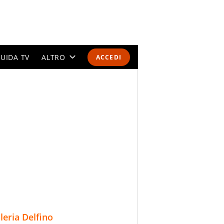
UIDA TV
ALTRO
ACCEDI
CALENDARI E CLASSIFICHE
ALTRI SPORT
MONDIALI 2026
OLIMPIADI
GOSSIP
LIFESTYLE
lleria Delfino