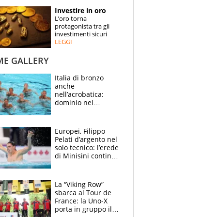
STORIE
Investire in oro
L’oro torna
SPECIALI
protagonista tra gli
investimenti sicuri
LEGGI
ESPERTI
ME GALLERY
CONTATTI
Italia di bronzo
anche
nell’acrobatica:
dominio nel
medagliere, ora
tocca a Ceccon, Curti
e compagni
Europei, Filippo
continuare
Pelati d’argento nel
solo tecnico: l’erede
di Minisini continua
a stupire, Los
Angeles è già nel
mirino
La “Viking Row”
sbarca al Tour de
France: la Uno-X
porta in gruppo il