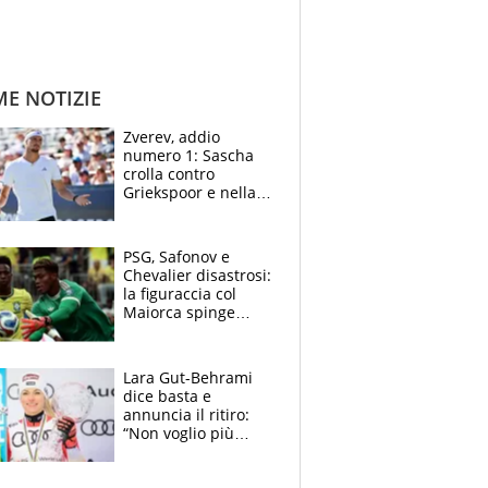
ME NOTIZIE
Zverev, addio
numero 1: Sascha
crolla contro
Griekspoor e nella
sfida a due con
Sinner si conferma
terzo. Quanti malori
PSG, Safonov e
a Montreal
Chevalier disastrosi:
la figuraccia col
Maiorca spinge
Suzuki da Luis
Enrique, Juve a
rischio beffa
Lara Gut-Behrami
dice basta e
annuncia il ritiro:
“Non voglio più
gareggiare”. Visita
decisiva per