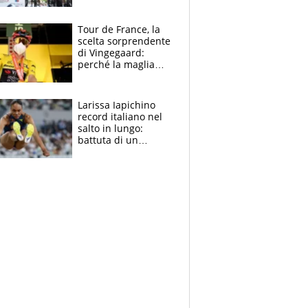
rito della Norvegia
di Haaland e
compagni
Tour de France, la
scelta sorprendente
di Vingegaard:
perché la maglia
gialla indossa la
mascherina, il
rischio da evitare
Larissa Iapichino
record italiano nel
salto in lungo:
battuta di un
centimetro mamma
Fiona May