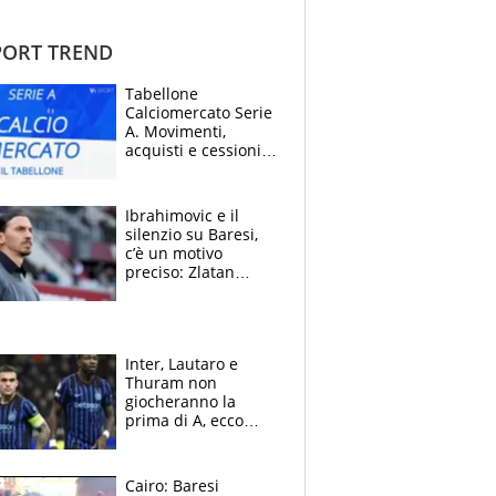
ORT TREND
Tabellone
Calciomercato Serie
A. Movimenti,
acquisti e cessioni:
estate 2026-27
Ibrahimovic e il
silenzio su Baresi,
c’è un motivo
preciso: Zlatan
segnato dalla
tragedia del fratello
e dalla morte di
Raiola
Inter, Lautaro e
Thuram non
giocheranno la
prima di A, ecco
perchè. Tutto sulle
spalle di Pio
Esposito ma la
Cairo: Baresi
garanzia è Stankovic