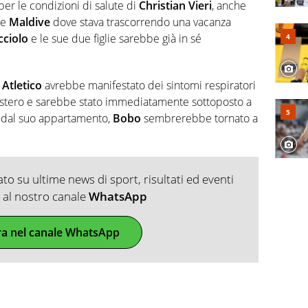
 e dei suoi protagonisti, concedendosi innocenti evasioni
er le condizioni di salute di
Christian Vieri
, anche
format. Un tempo ala destra, oggi si sente a suo agio nel
le
Maldive
dove stava trascorrendo una vacanza
fica riservata dei migliori 5 calciatori di sempre.
cciolo
e le sue due figlie sarebbe già in sé
 Atletico
avrebbe manifestato dei sintomi respiratori
’estero e sarebbe stato immediatamente sottoposto a
 dal suo appartamento,
Bobo
sembrerebbe tornato a
o su ultime news di sport, risultati ed eventi
ti al nostro canale
WhatsApp
ra nel canale WhatsApp