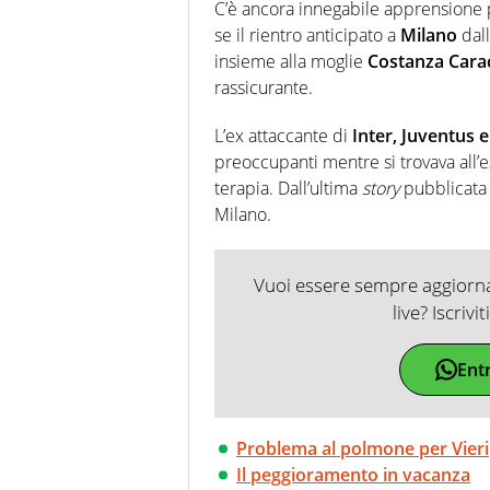
soprattutto di calcio, di sport
C’è ancora innegabile apprensione p
nell'ambito della creazione di 
se il rientro anticipato a
Milano
dal
ruolo di libero. Cura una classi
insieme alla moglie
Costanza Cara
rassicurante.
L’ex attaccante di
Inter, Juventus e
preoccupanti mentre si trovava all
terapia. Dall’ultima
story
pubblicata
Milano.
Vuoi essere sempre aggiornat
live? Iscrivi
Ent
Problema al polmone per Vieri
Il peggioramento in vacanza