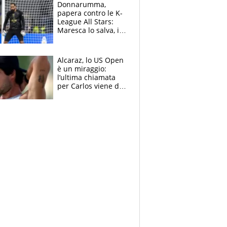
Brignone
Donnarumma,
papera contro le K-
League All Stars:
Maresca lo salva, i
tifosi del City lo
attaccano
Alcaraz, lo US Open
è un miraggio:
l’ultima chiamata
per Carlos viene da
New York e
potrebbe
coinvolgere Serena
Williams