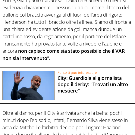
Prime, Giampaolo Calvarese: “Dalla telecamera 16 metri si
evidenzia chiaramente – nessun dubbio – come il tocco del
pallone col braccio avvenga al di fuori dell’area di rigore:
Henderson ha tutto il braccio oltre la linea. Siamo di fronte a
una chiara ed evidente azione da gol: manca dunque un
cartellino rosso, da regolamento, per il portiere del Palace.
Francamente ho provato tante volte a rivedere l’azione e
ancora
non capisco come sia stato possibile che il VAR
non sia intervenuto”.
Forse ti può interessare
City: Guardiola al giornalista
dopo il derby: "Trovati un altro
mestiere"
Oltre al danno, per il City è arrivata anche la beffa: pochi
minuti dopo l’episodio, infatti, Bernardo Silva viene steso in
area da Mitchell e l’arbitro decide per il rigore: Haaland
tiene a lungo il pallone, lo bacia e poi lo lascia a Marmoush