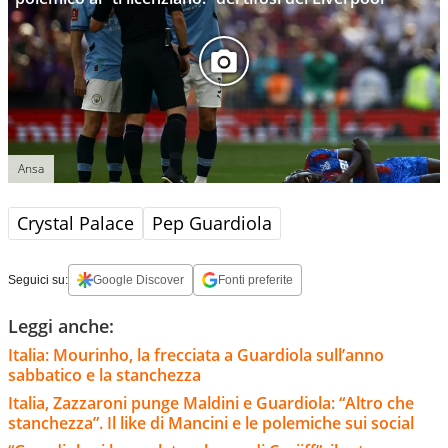
Ansa
Crystal Palace
Pep Guardiola
Seguici su:
Google Discover
Fonti preferite
Leggi anche:
Italia: Mourinho, la frecciata a Guardiola sull’anno
sabbatico e la stanchezza
Italia, Zazzaroni punge Maldini e Guardiola: “Altro che
stanchezza”. Il like di Mancini e le polemiche sui social