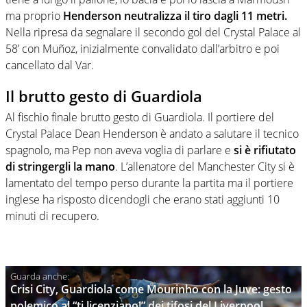
ma proprio
Henderson neutralizza il tiro dagli 11 metri.
Nella ripresa da segnalare il secondo gol del Crystal Palace al
58’ con Muñoz, inizialmente convalidato dall’arbitro e poi
cancellato dal Var.
Il brutto gesto di Guardiola
Al fischio finale brutto gesto di Guardiola. Il portiere del
Crystal Palace Dean Henderson è andato a salutare il tecnico
spagnolo, ma Pep non aveva voglia di parlare e
si è rifiutato
di stringergli la mano
. L’allenatore del Manchester City si è
lamentato del tempo perso durante la partita ma il portiere
inglese ha risposto dicendogli che erano stati aggiunti 10
minuti di recupero.
Crisi City, Guardiola come Mourinho con la Juve: gesto
polemico al “ti licenziano!” dei tifosi del Liverpool