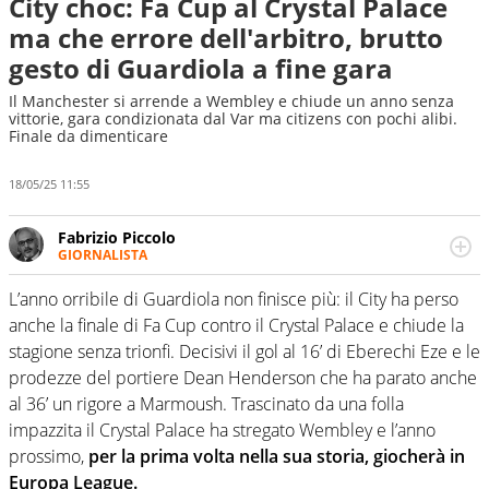
City choc: Fa Cup al Crystal Palace
ma che errore dell'arbitro, brutto
gesto di Guardiola a fine gara
Il Manchester si arrende a Wembley e chiude un anno senza
vittorie, gara condizionata dal Var ma citizens con pochi alibi.
Finale da dimenticare
18/05/25 11:55
Fabrizio Piccolo
GIORNALISTA
Nella sua carriera ha seguito numerose manifestazioni
sportive e collaborato con agenzie e testate. Esperienza,
L’anno orribile di Guardiola non finisce più: il City ha perso
competenza, conoscenza e memoria storica. Si occupa
anche la finale di Fa Cup contro il Crystal Palace e chiude la
prevalentemente di calcio
stagione senza trionfi. Decisivi il gol al 16’ di Eberechi Eze e le
prodezze del portiere Dean Henderson che ha parato anche
al 36’ un rigore a Marmoush. Trascinato da una folla
impazzita il Crystal Palace ha stregato Wembley e l’anno
prossimo,
per la prima volta nella sua storia, giocherà in
Europa League.