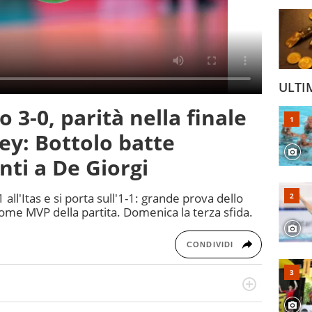
ULTI
 3-0, parità nella finale
ey: Bottolo batte
nti a De Giorgi
1 all'Itas e si porta sull'1-1: grande prova dello
come MVP della partita. Domenica la terza sfida.
CONDIVIDI
 il glossario del calcio in una nicchia di esperti, lui ne