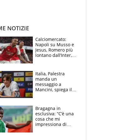
ME NOTIZIE
Calciomercato:
Napoli su Musso e
Jesus, Romero più
lontano dall’Inter,
delirio Mastantuono,
Juve su Trubin. Il
tabellone
Italia, Palestra
manda un
messaggio a
Mancini, spiega il
motivo del no
all’Inter e lancia
l'alleanza con
Bragagna in
Donnarumma
esclusiva: “C’è una
cosa che mi
impressiona di
Doualla. Jacobs?
Ecco come è rinato”.