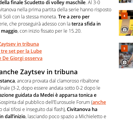
a svista arbitrale né gli umori social del mondo delle
della finale Scudetto di volley maschile
. Al 3-0
Civitanova nella prima partita della serie hanno risposto
di Soli con la stessa moneta.
Tre a zero per
serie, che proseguirà adesso con la
terza sfida in
 maggio
, con inizio fissato per le 15.20.
Zaytsev in tribuna
tre set per la Lube
 e De Giorgi osserva
 anche Zaytsev in tribuna
 stanca
, ancora provata dal clamoroso ribaltone
finale (3-2, dopo essere andata sotto 0-2 dopo le
azione guidata da Medei è apparsa tonica e
 Sospinta dal pubblico dell’Eurosuole Forum (
anche
dai tifosi e inseguito dai flash),
Civitanova ha
n dall’inizio
, lasciando poco spazio a Michieletto e