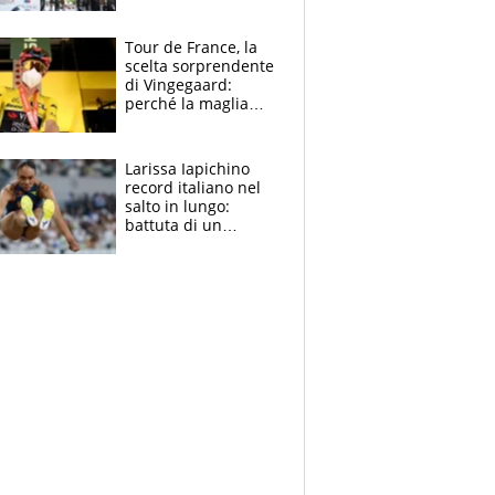
rito della Norvegia
di Haaland e
compagni
Tour de France, la
scelta sorprendente
di Vingegaard:
perché la maglia
gialla indossa la
mascherina, il
rischio da evitare
Larissa Iapichino
record italiano nel
salto in lungo:
battuta di un
centimetro mamma
Fiona May