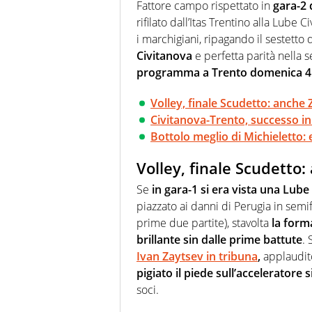
farebbe parte. Non si perde un
Fattore campo rispettato in
gara-2 
curve
rifilato dall’Itas Trentino alla Lube 
i marchigiani, ripagando il sestetto 
Civitanova
e perfetta parità nella 
programma a Trento domenica 4
Volley, finale Scudetto: anche 
Civitanova-Trento, successo in 
Bottolo meglio di Michieletto:
Volley, finale Scudetto:
Se
in gara-1 si era vista una Lube
piazzato ai danni di Perugia in semi
prime due partite), stavolta
la form
brillante sin dalle prime battute
.
Ivan Zaytsev in tribuna
,
applaudito 
pigiato il piede sull’acceleratore si
soci.