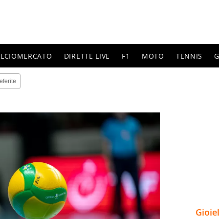
ALCIOMERCATO
DIRETTE LIVE
F1
MOTO
TENNIS
G
eferite
Gioie