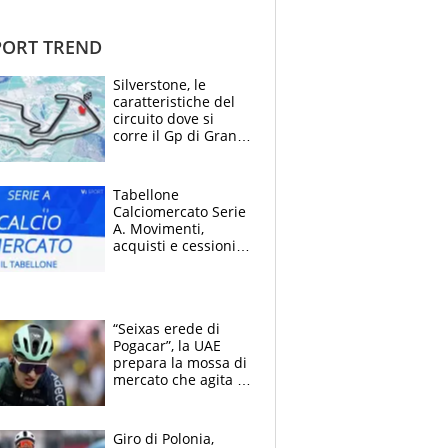
ORT TREND
Silverstone, le
caratteristiche del
circuito dove si
corre il Gp di Gran
Bretagna del
Motomondiale
Tabellone
Calciomercato Serie
A. Movimenti,
acquisti e cessioni:
estate 2026-27
“Seixas erede di
Pogacar”, la UAE
prepara la mossa di
mercato che agita la
Francia. Ciccone,
che beffa alla Vuelta
a Burgos
Giro di Polonia,