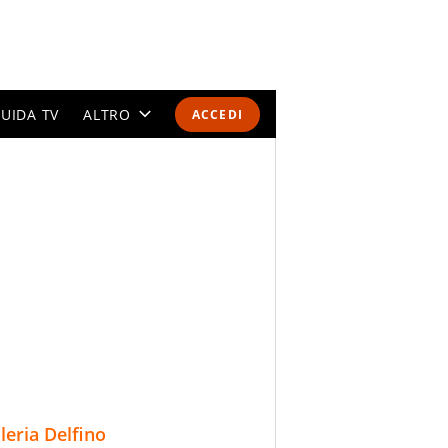
UIDA TV
ALTRO
ACCEDI
CALENDARI E CLASSIFICHE
ALTRI SPORT
MONDIALI 2026
OLIMPIADI
GOSSIP
LIFESTYLE
lleria Delfino