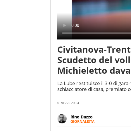
Civitanova-Trento
Scudetto del voll
Michieletto dava
La Lube restituisce il 3-0 di gara-
schiacciatore di casa, premiato 
01/05/25 20:54
Rino Dazzo
GIORNALISTA
Se mai ci fosse modo di traslare