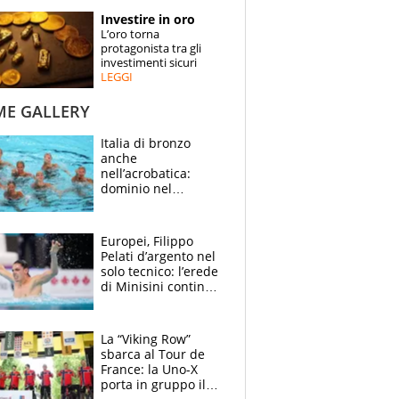
STORIE
Investire in oro
L’oro torna
SPECIALI
protagonista tra gli
investimenti sicuri
LEGGI
ESPERTI
ME GALLERY
CONTATTI
Italia di bronzo
anche
nell’acrobatica:
dominio nel
medagliere, ora
tocca a Ceccon, Curti
e compagni
Europei, Filippo
continuare
Pelati d’argento nel
solo tecnico: l’erede
di Minisini continua
a stupire, Los
Angeles è già nel
mirino
La “Viking Row”
sbarca al Tour de
France: la Uno-X
porta in gruppo il