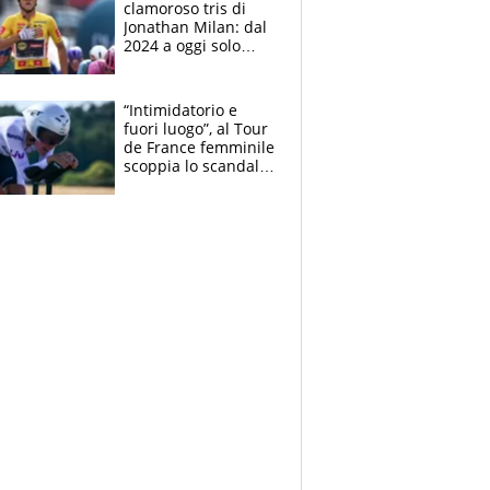
clamoroso tris di
Jonathan Milan: dal
2024 a oggi solo
Pogacar ha vinto più
di lui. Bene Romele
e Skerl
“Intimidatorio e
fuori luogo”, al Tour
de France femminile
scoppia lo scandalo:
un uomo controlla i
reggiseni delle
atlete