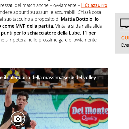
interessati del match anche – ovviamente –
il Ct azzurro
ndere appunti su azzurri e azzurrabili. Chissà cosa
nel suo taccuino a proposito di
Mattia Bottolo, lo
o come MVP della partita
. Vinta la sfida nella sfida
punti per lo schiacciatore della Lube, 11 per
GUI
che si ripeterà nelle prossime gare e, ovviamente,
Even
e il calendario della massima serie del volley