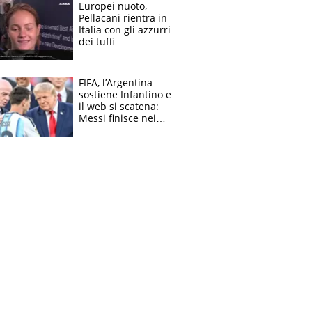
E svela la sorpresa
Europei nuoto,
agli Europei
Pellacani rientra in
Italia con gli azzurri
dei tuffi
FIFA, l’Argentina
sostiene Infantino e
il web si scatena:
Messi finisce nei
meme, la Seleccion
travolta dalle
polemiche