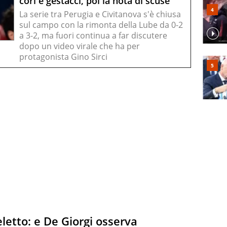
cori e gestacci, poi la nota di scuse
La serie tra Perugia e Civitanova s'è chiusa
sul campo con la rimonta della Lube da 0-2
a 3-2, ma fuori continua a far discutere
dopo un video virale che ha per
protagonista Gino Sirci
letto: e De Giorgi osserva