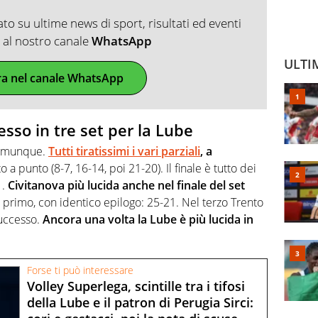
o su ultime news di sport, risultati ed eventi
ti al nostro canale
WhatsApp
ULTI
ra nel canale WhatsApp
sso in tre set per la Lube
comunque.
Tutti tiratissimi i vari parziali
, a
o a punto (8-7, 16-14, poi 21-20). Il finale è tutto dei
1.
Civitanova più lucida anche nel finale del set
primo, con identico epilogo: 25-21. Nel terzo Trento
successo.
Ancora una volta la Lube è più lucida in
Forse ti può interessare
Volley Superlega, scintille tra i tifosi
della Lube e il patron di Perugia Sirci: