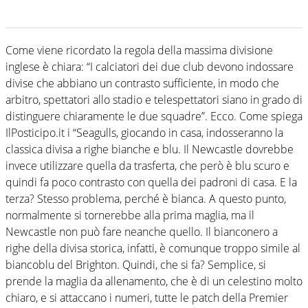
Come viene ricordato la regola della massima divisione
inglese è chiara: “I calciatori dei due club devono indossare
divise che abbiano un contrasto sufficiente, in modo che
arbitro, spettatori allo stadio e telespettatori siano in grado di
distinguere chiaramente le due squadre”. Ecco. Come spiega
IlPosticipo.it i “Seagulls, giocando in casa, indosseranno la
classica divisa a righe bianche e blu. Il Newcastle dovrebbe
invece utilizzare quella da trasferta, che però è blu scuro e
quindi fa poco contrasto con quella dei padroni di casa. E la
terza? Stesso problema, perché è bianca. A questo punto,
normalmente si tornerebbe alla prima maglia, ma il
Newcastle non può fare neanche quello. Il bianconero a
righe della divisa storica, infatti, è comunque troppo simile al
biancoblu del Brighton. Quindi, che si fa? Semplice, si
prende la maglia da allenamento, che è di un celestino molto
chiaro, e si attaccano i numeri, tutte le patch della Premier