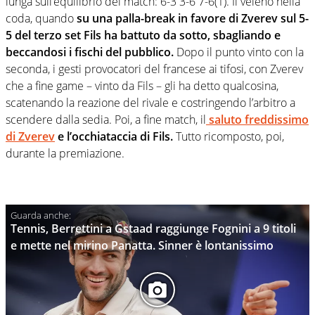
lunga sull’equilibrio del match: 6-3 3-6 7-6(1). Il veleno nella
coda, quando
su una palla-break in favore di Zverev sul 5-
5 del terzo set Fils ha battuto da sotto, sbagliando e
beccandosi i fischi del pubblico.
Dopo il punto vinto con la
seconda, i gesti provocatori del francese ai tifosi, con Zverev
che a fine game – vinto da Fils – gli ha detto qualcosina,
scatenando la reazione del rivale e costringendo l’arbitro a
scendere dalla sedia. Poi, a fine match, il
saluto freddissimo
di Zverev
e l’occhiataccia di Fils.
Tutto ricomposto, poi,
durante la premiazione.
Tennis, Berrettini a Gstaad raggiunge Fognini a 9 titoli
e mette nel mirino Panatta. Sinner è lontanissimo