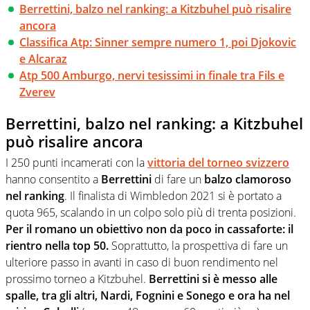
Berrettini, balzo nel ranking: a Kitzbuhel può risalire
ancora
Classifica Atp: Sinner sempre numero 1, poi Djokovic
e Alcaraz
Atp 500 Amburgo, nervi tesissimi in finale tra Fils e
Zverev
Berrettini, balzo nel ranking: a Kitzbuhel
può risalire ancora
I 250 punti incamerati con la
vittoria del torneo svizzero
hanno consentito a
Berrettini
di fare un
balzo clamoroso
nel ranking
. Il finalista di Wimbledon 2021 si è portato a
quota 965, scalando in un colpo solo più di trenta posizioni.
Per il romano un obiettivo non da poco in cassaforte: il
rientro nella top 50.
Soprattutto, la prospettiva di fare un
ulteriore passo in avanti in caso di buon rendimento nel
prossimo torneo a Kitzbuhel.
Berrettini si è messo alle
spalle, tra gli altri, Nardi, Fognini e Sonego e ora ha nel