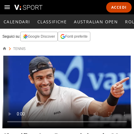
ACCEDI
CALENDARI
CLASSIFICHE
AUSTRALIAN OPEN
RO
Seguici su:
Google Discover
Fonti preferite
TENNIS