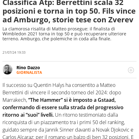
Classifica Atp: Berrettini scala 32
posizioni e torna in top 50. Fils vince
ad Amburgo, storie tese con Zverev
La clamorosa risalita di Matteo prosegue: il finalista di
Wimbledon 2021 torna in top 50 e può recuperare ulteriore
terreno. Amburgo, che polemiche in coda alla finale.
21/07/24 19:33
Rino Dazzo
GIORNALISTA
Se mai ci fosse modo di traslare il glossario del calcio in
una nicchia di esperti, lui ne farebbe parte. Non si perde
Il successo su Quentin Halys ha consentito a Matteo
una svista arbitrale né gli umori social del mondo delle
Berrettini di vincere il secondo torneo del 2024: dopo
curve
Marrakech,
“The Hammer” si è imposto a Gstaad,
confermando di essere sulla strada del progressivo
ritorno ai “suoi” livelli.
Un ritorno testimoniato dalla
riconquista di un piazzamento tra i primi 50 del ranking,
guidato sempre da Jannik Sinner davanti a Novak Djokovic e
Carlos Alcaraz: per il romano un balzo di ben 32 posizioni. E