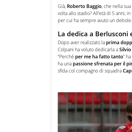
Già,
Roberto Baggio
, che nella su
volta allo stadio? All’età di 5 anni, 
per cui ha sempre avuto un debole
La dedica a Berlusconi e
Dopo aver realizzato la
prima doppi
Colpani ha voluto dedicarla a
Silvi
“Perché
per me ha fatto tanto
” ha
ha una
passione sfrenata per il p
sfida col compagno di squadra
Capr