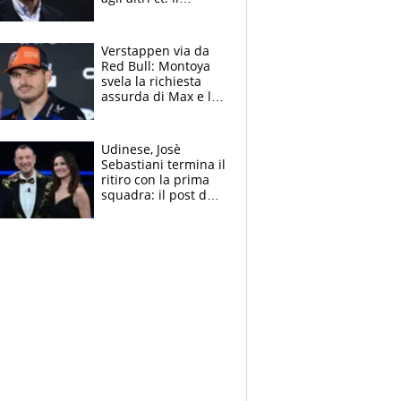
Borussia tenta un
altro sgarbo agli
azzurri
Verstappen via da
Red Bull: Montoya
svela la richiesta
assurda di Max e lo
avverte: “Sicuro
Mercedes e
McLaren siano
Udinese, Josè
meglio?”
Sebastiani termina il
ritiro con la prima
squadra: il post del
figlio di Amadeus e
Sanremo sullo
sfondo