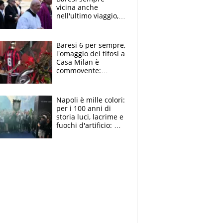
vicina anche
nell'ultimo viaggio,
la moglie Maura, i
figli e i suoi cari
circondati
Baresi 6 per sempre,
dall'affetto dei tifosi
l'omaggio dei tifosi a
Casa Milan è
commovente:
maglie, bandiere,
sciarpe, lacrime e
bigliettini
Napoli è mille colori:
per i 100 anni di
storia luci, lacrime e
fuochi d'artificio: De
Laurentiis salta al
coro anti-Juve