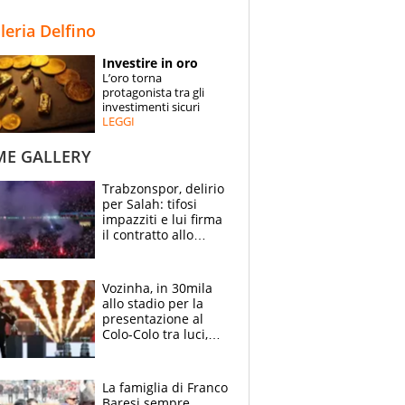
STORIE
lleria Delfino
SPECIALI
Investire in oro
L’oro torna
ESPERTI
protagonista tra gli
investimenti sicuri
LEGGI
CONTATTI
ME GALLERY
Trabzonspor, delirio
per Salah: tifosi
impazziti e lui firma
il contratto allo
stadio
Vozinha, in 30mila
allo stadio per la
presentazione al
Colo-Colo tra luci,
spettacolo, elicotteri
e paracadutisti
La famiglia di Franco
Baresi sempre