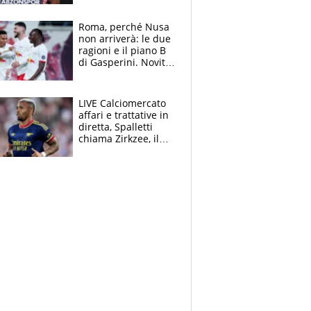
Roma, perché Nusa
non arriverà: le due
ragioni e il piano B
di Gasperini. Novità
su Pellegrini e
Cacciamani
LIVE Calciomercato
affari e trattative in
diretta, Spalletti
chiama Zirkzee, il
Milan valuta il
ritorno di Brahim
Diaz