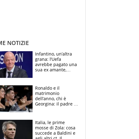
ME NOTIZIE
Infantino, un’altra
grana: l’Uefa
avrebbe pagato una
sua ex amante,
scoppia lo scandalo
Ronaldo e il
matrimonio
dell’anno, chi è
Georgina: il padre in
galera, l’incontro da
Gucci e il boom
social
Italia, le prime
mosse di Zola: cosa
succede a Baldini e
agli altri ct. Il