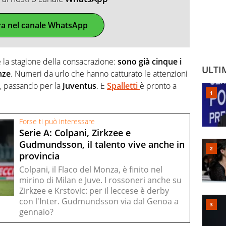
ra nel canale WhatsApp
 la stagione della consacrazione:
sono già cinque i
ULTI
nze
. Numeri da urlo che hanno catturato le attenzioni
, passando per la
Juventus
. E
Spalletti
è pronto a
Forse ti può interessare
Serie A: Colpani, Zirkzee e
Gudmundsson, il talento vive anche in
provincia
Colpani, il Flaco del Monza, è finito nel
mirino di Milan e Juve. I rossoneri anche su
Zirkzee e Krstovic: per il leccese è derby
con l'Inter. Gudmundsson via dal Genoa a
gennaio?