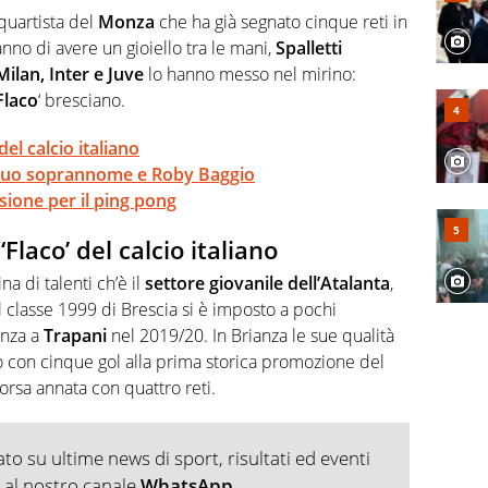
 e per la sfera di cuoio. Il pallone è una cosa serissima,
requartista del
Monza
che ha già segnato cinque reti in
nno di avere un gioiello tra le mani,
Spalletti
Milan, Inter e Juve
lo hanno messo nel mirino:
Flaco
‘ bresciano.
del calcio italiano
el suo soprannome e Roby Baggio
sione per il ping pong
‘Flaco’ del calcio italiano
na di talenti ch’è il
settore giovanile dell’Atalanta
,
il classe 1999 di Brescia si è imposto a pochi
enza a
Trapani
nel 2019/20. In Brianza le sue qualità
o con cinque gol alla prima storica promozione del
scorsa annata con quattro reti.
o su ultime news di sport, risultati ed eventi
ti al nostro canale
WhatsApp