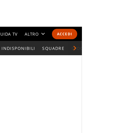
UIDA TV
ALTRO
ACCEDI
INDISPONIBILI
CALENDARI E CLASSIFICHE
SQUADRE
GIOCATORI SERIE A
ALTRI SPORT
MONDIALI 2026
OLIMPIADI
GOSSIP
LIFESTYLE