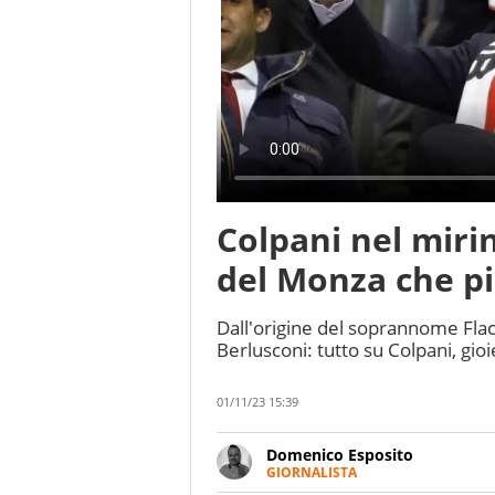
Colpani nel mirino
del Monza che pi
Dall'origine del soprannome Flac
Berlusconi: tutto su Colpani, gioi
01/11/23 15:39
Domenico Esposito
GIORNALISTA
Da vent’anni in campo e sul cam