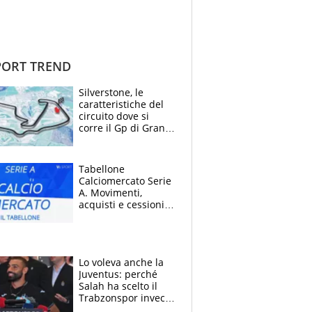
ORT TREND
Silverstone, le
caratteristiche del
circuito dove si
corre il Gp di Gran
Bretagna del
Motomondiale
Tabellone
Calciomercato Serie
A. Movimenti,
acquisti e cessioni:
estate 2026-27
Lo voleva anche la
Juventus: perché
Salah ha scelto il
Trabzonspor invece
di un top club