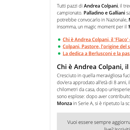
Passione smisurata per il calcio
Tutti pazzi di
Andrea Colpani
, il t
guai a dirgli di no
campionato.
Palladino e Galliani
sa
potrebbe convocarlo in Nazionale,
insomma, un magic moment per il ‘
Chi è Andrea Colpani, il 'Flaco' 
Colpani, Pastore, l'origine d
La dedica a Berlusconi e la pas
Chi è Andrea Colpani, il 
Cresciuto in quella meravigliosa fuci
dov’era approdato all’età di 8 anni, 
chilometri da casa, dopo un’esperi
sono esplose: dopo aver contribuit
Monza
in Serie A, si è ripetuto la 
Vuoi essere sempre aggiornat
live? Iscrivi