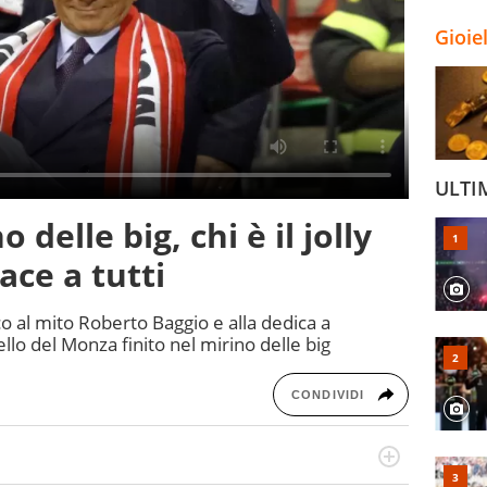
Gioie
ULTI
 delle big, chi è il jolly
ace a tutti
o al mito Roberto Baggio e alla dedica a
ello del Monza finito nel mirino delle big
CONDIVIDI
po per vivere ogni evento in tutte le sue sfaccettature.