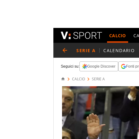
CALCIO
C
SERIE A
CALENDARIO
Seguici su:
Google Discover
Fonti pr
CALCIO
SERIE A