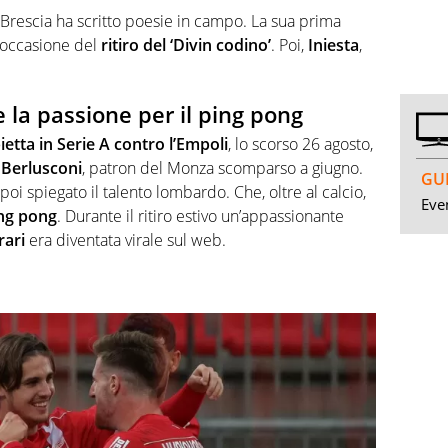
a Brescia ha scritto poesie in campo. La sua prima
in occasione del
ritiro del ‘Divin codino’
. Poi,
Iniesta
,
.
 la passione per il ping pong
etta in Serie A contro l’Empoli
, lo scorso 26 agosto,
o Berlusconi
, patron del Monza scomparso a giugno.
GUI
 poi spiegato il talento lombardo. Che, oltre al calcio,
Even
ing pong
. Durante il ritiro estivo un’appassionante
ari
era diventata virale sul web.