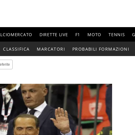
ALCIOMERCATO
DIRETTE LIVE
F1
MOTO
TENNIS
G
CLASSIFICA
MARCATORI
PROBABILI FORMAZIONI
eferite