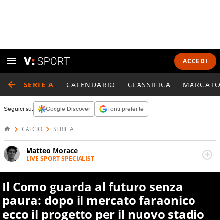
ACCEDI
SERIE A
CALENDARIO
CLASSIFICA
MARCATO
Seguici su:
Google Discover
Fonti preferite
CALCIO
SERIE A
Matteo Morace
LIVE SPORT SPECIALIST
La multimedialità quale approccio personale e
professionale. Ama raccontare lo sport focalizzando ogni
Il Como guarda al futuro senza
attenzione sul tempo reale: la verità della dirette non
sono opinioni ma fatti
paura: dopo il mercato faraonico
ecco il progetto per il nuovo stadio