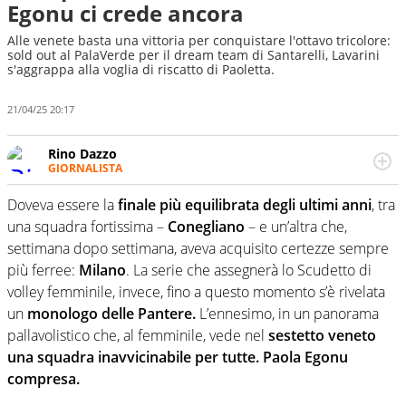
Egonu ci crede ancora
Alle venete basta una vittoria per conquistare l'ottavo tricolore:
sold out al PalaVerde per il dream team di Santarelli, Lavarini
s'aggrappa alla voglia di riscatto di Paoletta.
21/04/25 20:17
Rino Dazzo
GIORNALISTA
Se mai ci fosse modo di traslare il glossario del calcio in
una nicchia di esperti, lui ne farebbe parte. Non si perde
Doveva essere la
finale più equilibrata degli ultimi anni
, tra
una svista arbitrale né gli umori social del mondo delle
una squadra fortissima –
Conegliano
– e un’altra che,
curve
settimana dopo settimana, aveva acquisito certezze sempre
più ferree:
Milano
. La serie che assegnerà lo Scudetto di
volley femminile, invece, fino a questo momento s’è rivelata
un
monologo delle Pantere.
L’ennesimo, in un panorama
pallavolistico che, al femminile, vede nel
sestetto veneto
una squadra inavvicinabile per tutte. Paola Egonu
compresa.