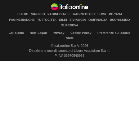
LIBERO
VIRGILIO
PAGINEGIALLE
PAGINEGIALLE SHOP
PGCASA
PAGINEBIANCHE
TUTTOCITTÀ
DILEI
SIVIAGGIA
QUIFINANZA
BUONISSIMO
SUPEREVA
Chi siamo
Note Legali
Privacy
Cookie Policy
Preferenze sui cookie
Aiuto
© Italiaonline S.p.A. 2026
Direzione e coordinamento di Libero Acquisition S.á r.l.
P. IVA 03970540963