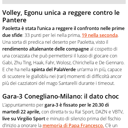
Volley, Egonu unica a reggere contro le
Pantere
Paoletta è stata l’unica a reggere il confronto nelle prime
due sfide
: 33 punti per lei nella prima,
19 nella seconda
.
Una sorta di predica nel deserto per Paoletta, visto il
rendimento altalenante delle compagne
al cospetto di
una corazzata che può permettersi il lusso di giocare con
Gabi, Zhu Ting, Haak, Fahr, Wolosz, Chirichella e De Gennaro.
E che ha nella
spinta del PalaVerde
un’arma in più, capace
di scuotere le gialloblu nei (rari) momenti di difficoltà ancor
più dei cazziatoni del mago Santarelli durante i timeout.
Gara-3 Conegliano-Milano: il dato choc
L’appuntamento per
gara-3 è fissato per le 20.30 di
martedì 22 aprile,
con diretta tv su Rai Sport, DAZN e VBTV,
live su Virgilio Sport
e minuto di silenzio prima del fischio
d’inizio a onorare la
memoria di Papa Francesco.
C’è un