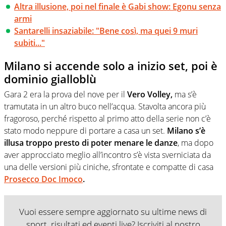
Altra illusione, poi nel finale è Gabi show: Egonu senza
armi
Santarelli insaziabile: "Bene così, ma quei 9 muri
subiti..."
Milano si accende solo a inizio set, poi è
dominio gialloblù
Gara 2 era la prova del nove per il
Vero Volley,
ma s’è
tramutata in un altro buco nell’acqua. Stavolta ancora più
fragoroso, perché rispetto al primo atto della serie non c’è
stato modo neppure di portare a casa un set.
Milano s’è
illusa troppo presto di poter menare le danze
, ma dopo
aver approcciato meglio all’incontro s’è vista sverniciata da
una delle versioni più ciniche, sfrontate e compatte di casa
Prosecco Doc Imoco
.
Vuoi essere sempre aggiornato su ultime news di
sport, risultati ed eventi live? Iscriviti al nostro