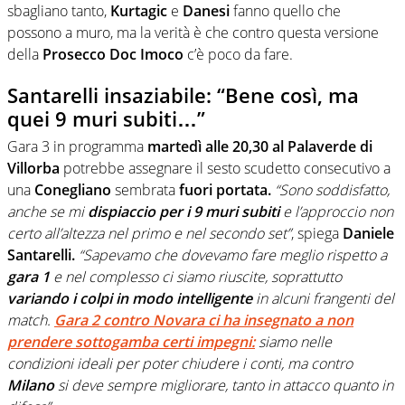
sbagliano tanto,
Kurtagic
e
Danesi
fanno quello che
possono a muro, ma la verità è che contro questa versione
della
Prosecco Doc Imoco
c’è poco da fare.
Santarelli insaziabile: “Bene così, ma
quei 9 muri subiti…”
Gara 3 in programma
martedì alle 20,30 al Palaverde di
Villorba
potrebbe assegnare il sesto scudetto consecutivo a
una
Conegliano
sembrata
fuori portata.
“Sono soddisfatto,
anche se mi
dispiaccio per i 9 muri subiti
e l’approccio non
certo all’altezza nel primo e nel secondo set”
, spiega
Daniele
Santarelli.
“Sapevamo che dovevamo fare meglio rispetto a
gara 1
e nel complesso ci siamo riuscite, soprattutto
variando i colpi in modo intelligente
in alcuni frangenti del
match.
Gara 2 contro Novara ci ha insegnato a non
prendere sottogamba certi impegni:
siamo nelle
condizioni ideali per poter chiudere i conti, ma contro
Milano
si deve sempre migliorare, tanto in attacco quanto in