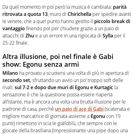
Da quel momento in poi però la musica è cambiata:
parità
ritrovata a quota 13
, muro di
Chirichella
per spedire avanti
le venete, che a quel punto hanno gestito il
piccolo break di
vantaggio
finendo poi per chiudere grazie a un paio di
attacchi di
Zhu
e a un errore in una rigiocata di
Sylla
per il
25-22 finale.
Altra illusione, poi nel finale è Gabi
show: Egonu senza armi
Milano
ha provato a scuotersi una volta di più in apertura di
secondo set,
sfruttando un avvio un po’ troppo soft delle
rivali:
sul 7-2 e dopo due muri di Egonu e Kurtagic
la
sensazione è che la questione possa essere riaperta
all’istante, ma è ancora una volta una brutta illusione per le
padrone di casa, perché
un paio di ace di
Gabi
(scatenata e
migliore marcatrice di giornata assieme a
Egonu
con 19
punti) rimettono in scia le gialloblù, che sempre con le
giocate della brasiliana (impressionante una pipe dopo una