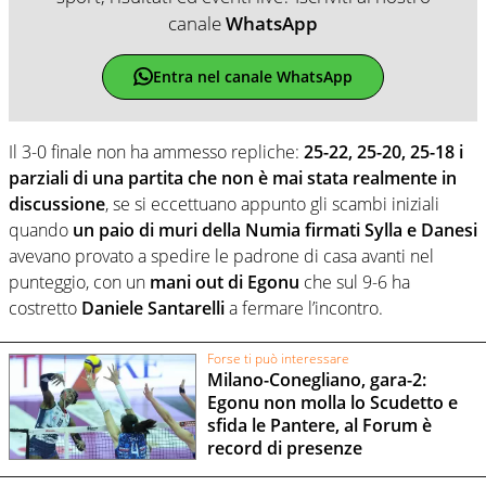
canale
WhatsApp
Entra nel canale WhatsApp
Il 3-0 finale non ha ammesso repliche:
25-22, 25-20, 25-18 i
parziali di una partita che non è mai stata realmente in
discussione
, se si eccettuano appunto gli scambi iniziali
quando
un paio di muri della Numia firmati
Sylla e
Danesi
avevano provato a spedire le padrone di casa avanti nel
punteggio, con un
mani out di Egonu
che sul 9-6 ha
costretto
Daniele Santarelli
a fermare l’incontro.
Forse ti può interessare
Milano-Conegliano, gara-2:
Egonu non molla lo Scudetto e
sfida le Pantere, al Forum è
record di presenze