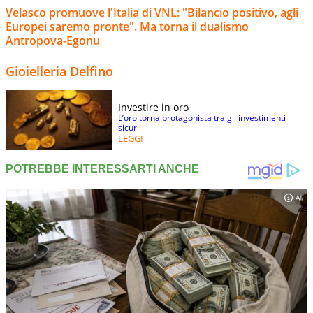
Velasco promuove l'Italia di VNL: "Bilancio positivo, agli
Europei saremo pronte". Ma torna il dualismo
Antropova-Egonu
Gioielleria Delfino
Investire in oro
L’oro torna protagonista tra gli investimenti
sicuri
LEGGI