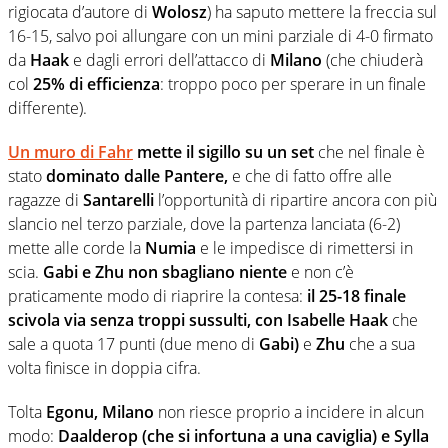
rigiocata d’autore di
Wolosz
) ha saputo mettere la freccia sul
16-15, salvo poi allungare con un mini parziale di 4-0 firmato
da
Haak
e dagli errori dell’attacco di
Milano
(che chiuderà
col
25% di efficienza
: troppo poco per sperare in un finale
differente).
Un muro di Fahr
mette il sigillo su un set
che nel finale è
stato
dominato dalle Pantere,
e che di fatto offre alle
ragazze di
Santarelli
l’opportunità di ripartire ancora con più
slancio nel terzo parziale, dove la partenza lanciata (6-2)
mette alle corde la
Numia
e le impedisce di rimettersi in
scia.
Gabi e Zhu non sbagliano niente
e non c’è
praticamente modo di riaprire la contesa:
il 25-18 finale
scivola via senza troppi sussulti, con Isabelle Haak
che
sale a quota 17 punti (due meno di
Gabi)
e
Zhu
che a sua
volta finisce in doppia cifra.
Tolta
Egonu, Milano
non riesce proprio a incidere in alcun
modo:
Daalderop (che si infortuna a una caviglia) e Sylla