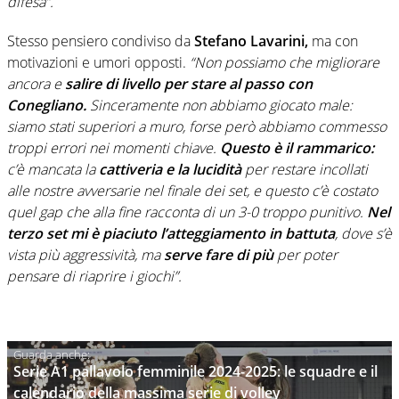
difesa”.
Stesso pensiero condiviso da
Stefano Lavarini,
ma con
motivazioni e umori opposti.
“Non possiamo che migliorare
ancora e
salire di livello per stare al passo con
Conegliano.
Sinceramente non abbiamo giocato male:
siamo stati superiori a muro, forse però abbiamo commesso
troppi errori nei momenti chiave.
Questo è il rammarico:
c’è mancata la
cattiveria e la lucidità
per restare incollati
alle nostre avversarie nel finale dei set, e questo c’è costato
quel gap che alla fine racconta di un 3-0 troppo punitivo.
Nel
terzo set mi è piaciuto l’atteggiamento in battuta
, dove s’è
vista più aggressività, ma
serve fare di più
per poter
pensare di riaprire i giochi”.
Serie A1 pallavolo femminile 2024-2025: le squadre e il
calendario della massima serie di volley