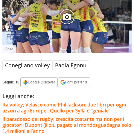
Ansa
Conegliano volley
Paola Egonu
Seguici su:
Google Discover
Fonti preferite
Leggi anche:
Italvolley, Velasco come Phil Jackson: due libri per ogni
azzurra agli Europei. Quello per Sylla è “geniale”
Il paradosso del rugby, crescita costante ma non per i
giocatori: Dupont (il più pagato al mondo) guadagna solo
1,4 milioni all'anno