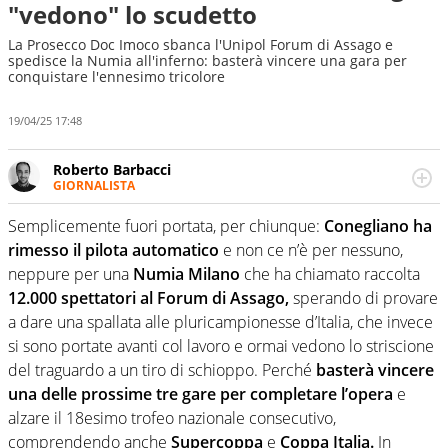
"vedono" lo scudetto
La Prosecco Doc Imoco sbanca l'Unipol Forum di Assago e
spedisce la Numia all'inferno: basterà vincere una gara per
conquistare l'ennesimo tricolore
19/04/25 17:48
Roberto Barbacci
GIORNALISTA
Giornalista (pubblicista) sportivo a tutto campo, è il
tuttologo di Virgilio Sport. Provate a chiedergli di boxe, di
Semplicemente fuori portata, per chiunque:
Conegliano ha
scherma, di volley o di curling: ve ne farà innamorare
rimesso il pilota automatico
e non ce n’è per nessuno,
neppure per una
Numia Milano
che ha chiamato raccolta
12.000 spettatori al Forum di Assago,
sperando di provare
a dare una spallata alle pluricampionesse d’Italia, che invece
si sono portate avanti col lavoro e ormai vedono lo striscione
del traguardo a un tiro di schioppo. Perché
basterà vincere
una delle prossime tre gare per completare l’opera
e
alzare il 18esimo trofeo nazionale consecutivo,
comprendendo anche
Supercoppa
e
Coppa Italia.
In