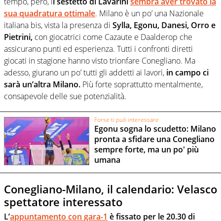
tempo, però, i
l sestetto di Lavarini
sembra aver trovato la
sua quadratura ottimale
. Milano è un po’ una Nazionale
italiana bis, vista la presenza di
Sylla, Egonu, Danesi, Orro e
Pietrini,
con giocatrici come Cazaute e Daalderop che
assicurano punti ed esperienza. Tutti i confronti diretti
giocati in stagione hanno visto trionfare Conegliano. Ma
adesso, giurano un po’ tutti gli addetti ai lavori,
in campo ci
sarà un’altra Milano.
Più forte soprattutto mentalmente,
consapevole delle sue potenzialità.
Forse ti può interessare
Egonu sogna lo scudetto: Milano
pronta a sfidare una Conegliano
sempre forte, ma un po' più
umana
Conegliano-Milano, il calendario: Velasco
spettatore interessato
L’
appuntamento con gara-1
è fissato per le 20.30 di