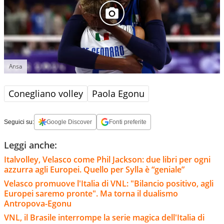
Ansa
Conegliano volley
Paola Egonu
Seguici su:
Google Discover
Fonti preferite
Leggi anche:
Italvolley, Velasco come Phil Jackson: due libri per ogni
azzurra agli Europei. Quello per Sylla è “geniale”
Velasco promuove l'Italia di VNL: "Bilancio positivo, agli
Europei saremo pronte". Ma torna il dualismo
Antropova-Egonu
VNL, il Brasile interrompe la serie magica dell'Italia di