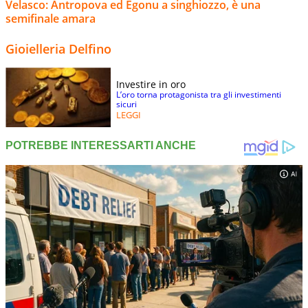
Velasco: Antropova ed Egonu a singhiozzo, è una
semifinale amara
Gioielleria Delfino
Investire in oro
L’oro torna protagonista tra gli investimenti
sicuri
LEGGI