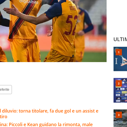
ULTI
eferite
 diluvio: torna titolare, fa due gol e un assist e
tiro
ina: Piccoli e Kean guidano la rimonta, male