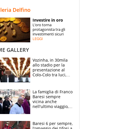
STORIE
lleria Delfino
SPECIALI
Investire in oro
L’oro torna
ESPERTI
protagonista tra gli
investimenti sicuri
LEGGI
CONTATTI
ME GALLERY
Vozinha, in 30mila
allo stadio per la
presentazione al
Colo-Colo tra luci,
spettacolo, elicotteri
e paracadutisti
La famiglia di Franco
Baresi sempre
vicina anche
nell'ultimo viaggio,
la moglie Maura, i
figli e i suoi cari
circondati
Baresi 6 per sempre,
dall'affetto dei tifosi
l'omaggio dei tifosi a