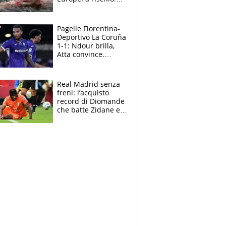
allenamenti fermi,
cosa succede
adesso
Pagelle Fiorentina-
Deportivo La Coruña
1-1: Ndour brilla,
Atta convince.
Pongracic rovina
tutto nel finale
Real Madrid senza
freni: l’acquisto
record di Diomande
che batte Zidane e
Ronaldo. Vinicius
rinnova: le cifre