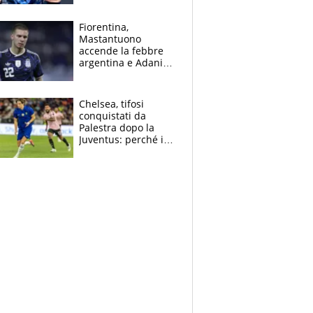
Giampaolo
giornalista, mamma
Fiorentina,
insegnante e il
Mastantuono
fratello calciatore
accende la febbre
argentina e Adani
impazzisce. Ma
Antognoni ‘rovina la
festa’ a Commisso
Chelsea, tifosi
conquistati da
Palestra dopo la
Juventus: perché i
fan dei Blues sono
pazzi dell’azzurro