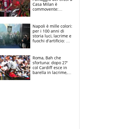
Casa Milan è
commovente:
maglie, bandiere,
sciarpe, lacrime e
bigliettini
Napoli è mille colori:
per i 100 anni di
storia luci, lacrime e
fuochi d'artificio: De
Laurentiis salta al
coro anti-Juve
Roma, Bah che
sfortuna: dopo 27'
col Cardiff esce in
barella in lacrime,
Dybala rigore da
schiaffi, i giallorossi
prendono 3 gol in
45'