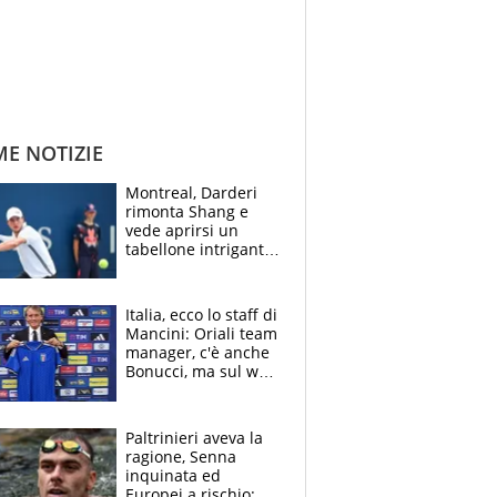
ME NOTIZIE
Montreal, Darderi
rimonta Shang e
vede aprirsi un
tabellone intrigante:
"Penso solo a
Borges, ma sono
felice del mio livello"
Italia, ecco lo staff di
Mancini: Oriali team
manager, c'è anche
Bonucci, ma sul web
infuria la polemica
Paltrinieri aveva la
ragione, Senna
inquinata ed
Europei a rischio: