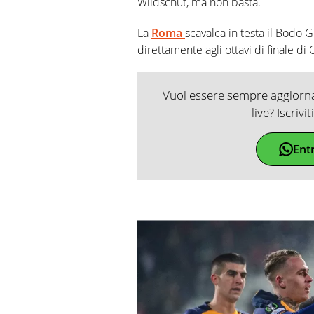
Wildschut, ma non basta.
La
Roma
scavalca in testa il Bodo 
direttamente agli ottavi di finale d
Vuoi essere sempre aggiornat
live? Iscrivi
Ent