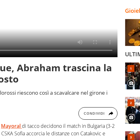
Gioie
ULTI
ue, Abraham trascina la
osto
llorossi riescono così a scavalcare nel girone i
CONDIVIDI
i
Mayoral
di tacco decidono il match in Bulgaria (3-2
le il CSKA Sofia accorcia le distanze con Catakovic e