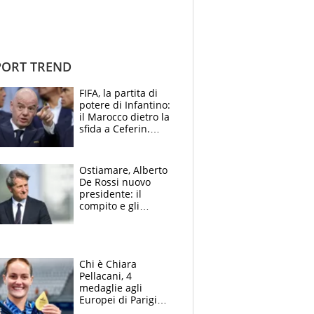
ORT TREND
FIFA, la partita di
potere di Infantino:
il Marocco dietro la
sfida a Ceferin.
Scontro sul
Mondiale a 64
squadre, l’ira di Figo
Ostiamare, Alberto
De Rossi nuovo
presidente: il
compito e gli
obiettivi ricevuti dal
figlio Daniele
Chi è Chiara
Pellacani, 4
medaglie agli
Europei di Parigi
2026, papà