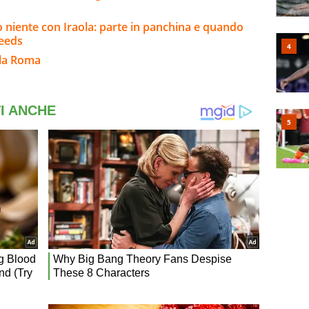
o niente con Iraola: parte in panchina e quando
Leeds
lla Roma