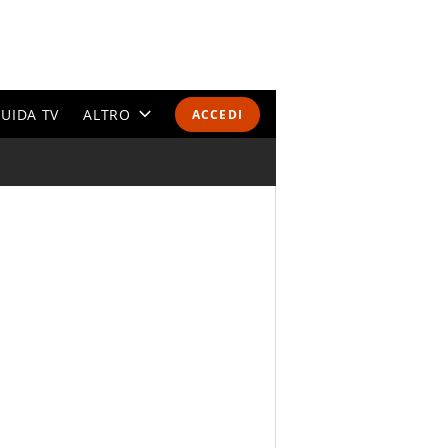
UIDA TV
ALTRO
ACCEDI
CALENDARI E CLASSIFICHE
ALTRI SPORT
MONDIALI 2026
OLIMPIADI
GOSSIP
LIFESTYLE