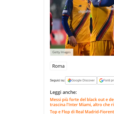
Getty Images
Roma
Seguici su:
Google Discover
Fonti pr
Leggi anche:
Messi più forte del black out e del
trascina l'Inter Miami, altro che ri
Top e Flop di Real Madrid-Fiorent