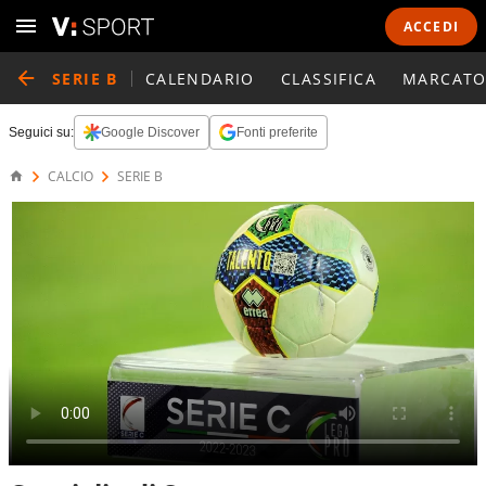
ACCEDI
SERIE B
CALENDARIO
CLASSIFICA
MARCATO
Seguici su:
Google Discover
Fonti preferite
CALCIO
SERIE B