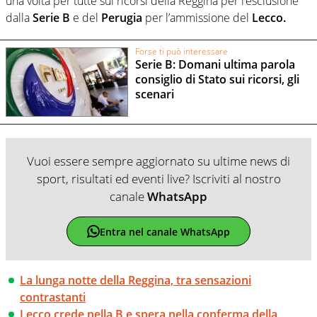
una volta per tutte sui ricorsi della Reggina per l’esclusione
dalla
Serie
B
e del
Perugia
per l’ammissione del
Lecco.
Forse ti può interessare
Serie B: Domani ultima parola
consiglio di Stato sui ricorsi, gli
scenari
Vuoi essere sempre aggiornato su ultime news di
sport, risultati ed eventi live? Iscriviti al nostro
canale
WhatsApp
Entra nel canale WhatsApp
La lunga notte della Reggina, tra sensazioni
contrastanti
Lecco crede nella B e spera nella conferma della