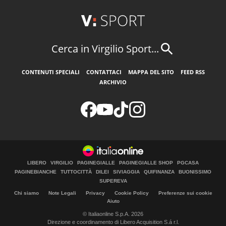
Cerca in Virgilio Sport...
CONTENUTI SPECIALI
CONTATTACI
MAPPA DEL SITO
FEED RSS
ARCHIVIO
LIBERO
VIRGILIO
PAGINEGIALLE
PAGINEGIALLE SHOP
PGCASA
PAGINEBIANCHE
TUTTOCITTÀ
DILEI
SIVIAGGIA
QUIFINANZA
BUONISSIMO
SUPEREVA
Chi siamo
Note Legali
Privacy
Cookie Policy
Preferenze sui cookie
Aiuto
© Italiaonline S.p.A. 2026
Direzione e coordinamento di Libero Acquisition S.á r.l.