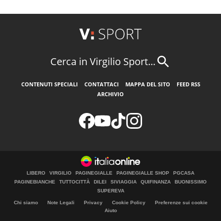
Cerca in Virgilio Sport...
CONTENUTI SPECIALI
CONTATTACI
MAPPA DEL SITO
FEED RSS
ARCHIVIO
LIBERO
VIRGILIO
PAGINEGIALLE
PAGINEGIALLE SHOP
PGCASA
PAGINEBIANCHE
TUTTOCITTÀ
DILEI
SIVIAGGIA
QUIFINANZA
BUONISSIMO
SUPEREVA
Chi siamo
Note Legali
Privacy
Cookie Policy
Preferenze sui cookie
Aiuto