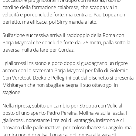
cardine della formazione calabrese, che scappa via in
velocità e poi conclude forte, ma centrale, Pau Lopez non
perfetto, ma efficace, poi Simy manda a lato.
Sull’azione successiva arriva il raddoppio della Roma con
Borja Mayoral che conclude forte dai 25 metri, palla sotto la
traversa, nulla da fare per Cordaz.
I giallorossi insistono e poco dopo si guadagnano un rigore
ancora con lo scatenato Borja Mayoral per fallo di Golemic.
Con Veretout, Dzeko e Pellegrini out dal dischetto si presenta
Mkhitaryan che non sbaglia e segna il suo ottavo gol in
stagione.
Nella ripresa, subito un cambio per Stroppa con Vulic al
posto di uno spento Pedro Pereira. Molina va sulla fascia. I
giallorossi, nonostante i tre gol di vantaggio, insistono e ci
provano dalle palle inattive: pericoloso Ibanez su angolo, ma
la mira non è precisa. Fonseca, poi, pensa alla gara di