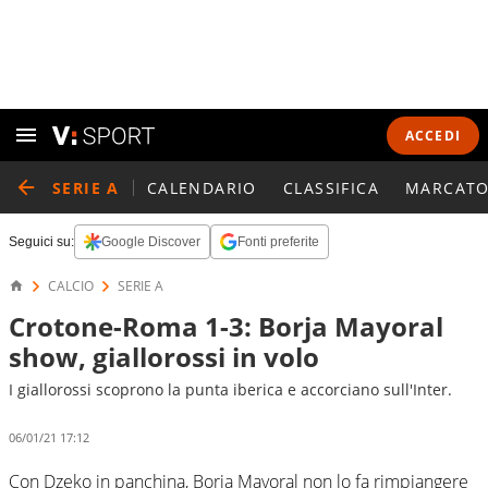
ACCEDI
SERIE A
CALENDARIO
CLASSIFICA
MARCATO
Seguici su:
Google Discover
Fonti preferite
CALCIO
SERIE A
Crotone-Roma 1-3: Borja Mayoral
show, giallorossi in volo
I giallorossi scoprono la punta iberica e accorciano sull'Inter.
06/01/21 17:12
Con Dzeko in panchina, Borja Mayoral non lo fa rimpiangere