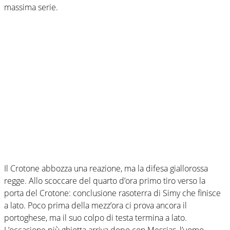
massima serie.
Il Crotone abbozza una reazione, ma la difesa giallorossa
regge. Allo scoccare del quarto d’ora primo tiro verso la
porta del Crotone: conclusione rasoterra di Simy che finisce
a lato. Poco prima della mezz’ora ci prova ancora il
portoghese, ma il suo colpo di testa termina a lato.
L’occasione più ghiotta arriva dopo con Messias, l’uomo