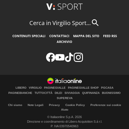
Cerca in Virgilio Sport...
CONTENUTI SPECIALI
CONTATTACI
MAPPA DEL SITO
FEED RSS
ARCHIVIO
LIBERO
VIRGILIO
PAGINEGIALLE
PAGINEGIALLE SHOP
PGCASA
PAGINEBIANCHE
TUTTOCITTÀ
DILEI
SIVIAGGIA
QUIFINANZA
BUONISSIMO
SUPEREVA
Chi siamo
Note Legali
Privacy
Cookie Policy
Preferenze sui cookie
Aiuto
© Italiaonline S.p.A. 2026
Direzione e coordinamento di Libero Acquisition S.á r.l.
P. IVA 03970540963