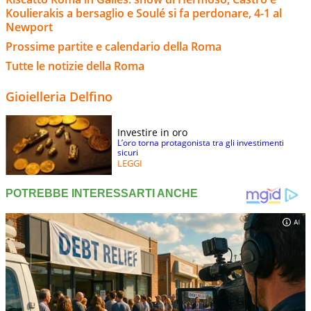
Koulierakis a bersaglio e Soulé si fa perdonare, 4-1 al
Newport
Prossime partite e calendario della Roma
Tutte le notizie della Roma
Gioielleria Delfino
Investire in oro
L’oro torna protagonista tra gli investimenti
sicuri
LEGGI