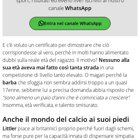
sport, risultati ed eventi live? Iscriviti al nostro
canale
WhatsApp
Entra nel canale WhatsApp
E c’è voluto un certificato per dimostrare che ciò
corrispondesse al vero, perché in molti hanno alimentato
dubbi sulla reale età del ragazzo. Il motivo?
Nessuno alla
sua età aveva mai fatto così tanta strada
in una
competizione di livello tanto elevato. O magari perché la
barba
che sfoggia non sembra addirsi troppo a un quasi
17enne, sebbene lui a precisa domanda abbia risposto che
“sono almeno un paio d’anni che è cominciata a crescere”
.
Insomma, età verificata, e talento smisurato.
Anche il mondo del calcio ai suoi piedi
Littler
piace ai britannici proprio perché fuori dagli schemi,
ma forse pure per la capacità innata di dispensare simpatia