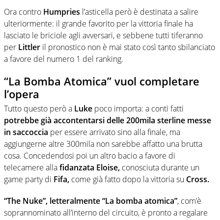
Ora contro
Humpries
l’asticella però è destinata a salire
ulteriormente: il grande favorito per la vittoria finale ha
lasciato le briciole agli avversari, e sebbene tutti tiferanno
per
Littler
il pronostico non è mai stato così tanto sbilanciato
a favore del numero 1 del ranking.
“La Bomba Atomica” vuol completare
l’opera
Tutto questo però a
Luke
poco importa: a conti fatti
potrebbe già accontentarsi delle 200mila sterline messe
in saccoccia
per essere arrivato sino alla finale, ma
aggiungerne altre 300mila non sarebbe affatto una brutta
cosa. Concedendosi poi un altro bacio a favore di
telecamere alla
fidanzata Eloise,
conosciuta durante un
game party di
Fifa,
come già fatto dopo la vittoria su
Cross.
“The Nuke”, letteralmente “La bomba atomica”
, com’è
soprannominato all’interno del circuito, è pronto a regalare