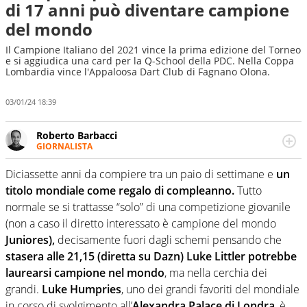
di 17 anni può diventare campione
del mondo
Il Campione Italiano del 2021 vince la prima edizione del Torneo
e si aggiudica una card per la Q-School della PDC. Nella Coppa
Lombardia vince l'Appaloosa Dart Club di Fagnano Olona.
03/01/24 18:39
Roberto Barbacci
GIORNALISTA
Giornalista (pubblicista) sportivo a tutto campo, è il
tuttologo di Virgilio Sport. Provate a chiedergli di boxe, di
Diciassette anni da compiere tra un paio di settimane e
un
scherma, di volley o di curling: ve ne farà innamorare
titolo mondiale come regalo di compleanno.
Tutto
normale se si trattasse “solo” di una competizione giovanile
(non a caso il diretto interessato è campione del mondo
Juniores),
decisamente fuori dagli schemi pensando che
stasera alle 21,15 (diretta su Dazn) Luke Littler potrebbe
laurearsi campione nel mondo
, ma nella cerchia dei
grandi.
Luke Humpries
, uno dei grandi favoriti del mondiale
in corso di svolgimento all’
Alexandra Palace di Londra
, è