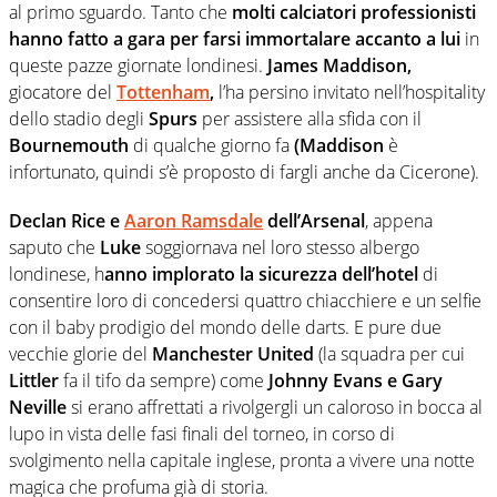
al primo sguardo. Tanto che
molti calciatori professionisti
hanno fatto a gara per farsi immortalare accanto a lui
in
queste pazze giornate londinesi.
James Maddison,
giocatore del
Tottenham
,
l’ha persino invitato nell’hospitality
dello stadio degli
Spurs
per assistere alla sfida con il
Bournemouth
di qualche giorno fa
(Maddison
è
infortunato, quindi s’è proposto di fargli anche da Cicerone).
Declan Rice e
Aaron Ramsdale
dell’Arsenal
, appena
saputo che
Luke
soggiornava nel loro stesso albergo
londinese, h
anno implorato la sicurezza dell’hotel
di
consentire loro di concedersi quattro chiacchiere e un selfie
con il baby prodigio del mondo delle darts. E pure due
vecchie glorie del
Manchester United
(la squadra per cui
Littler
fa il tifo da sempre) come
Johnny Evans e Gary
Neville
si erano affrettati a rivolgergli un caloroso in bocca al
lupo in vista delle fasi finali del torneo, in corso di
svolgimento nella capitale inglese, pronta a vivere una notte
magica che profuma già di storia.