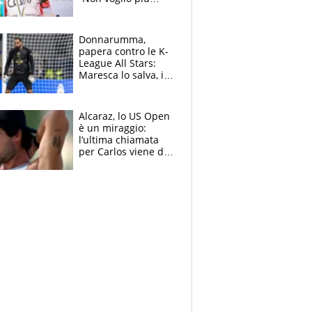
gareggiare”. Visita
decisiva per
Brignone
Donnarumma,
papera contro le K-
League All Stars:
Maresca lo salva, i
tifosi del City lo
attaccano
Alcaraz, lo US Open
è un miraggio:
l’ultima chiamata
per Carlos viene da
New York e
potrebbe
coinvolgere Serena
Williams