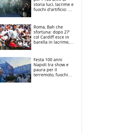
storia luci, lacrime e
fuochi d'artificio: De
Laurentiis salta al
coro anti-Juve
Roma, Bah che
sfortuna: dopo 27'
col Cardiff esce in
barella in lacrime,
Dybala rigore da
schiaffi, i giallorossi
prendono 3 gol in
Festa 100 anni
45'
Napoli tra show e
paura per il
terremoto, fuochi
d'artificio e
polemiche: andava
fermato