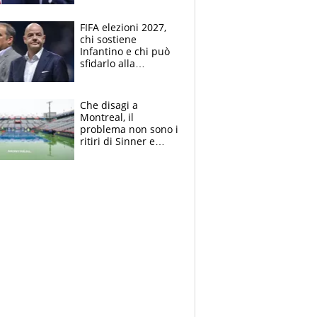
Supercoppa per il
contrattacco
FIFA elezioni 2027,
chi sostiene
Infantino e chi può
sfidarlo alla
presidenza: la
nuova geografia del
calcio
Che disagi a
Montreal, il
problema non sono i
ritiri di Sinner e
Djokovic: Bertolucci
propone un
ultimatum ai
Masters 1000