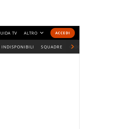
UIDA TV
ALTRO
ACCEDI
INDISPONIBILI
CALENDARI E CLASSIFICHE
SQUADRE
GIOCATORI SERIE A
ALTRI SPORT
MONDIALI 2026
OLIMPIADI
GOSSIP
LIFESTYLE