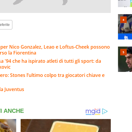
eferite
io per Nico Gonzalez, Leao e Loftus-Cheek possono
rso la Fiorentina
'94 che ha ispirato atleti di tutti gli sport: da
kovic
ro: Stones l’ultimo colpo tra giocatori chiave e
la Juventus