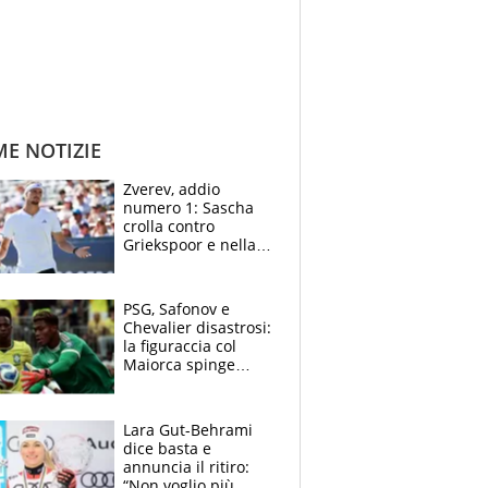
ME NOTIZIE
Zverev, addio
numero 1: Sascha
crolla contro
Griekspoor e nella
sfida a due con
Sinner si conferma
terzo. Quanti malori
PSG, Safonov e
a Montreal
Chevalier disastrosi:
la figuraccia col
Maiorca spinge
Suzuki da Luis
Enrique, Juve a
rischio beffa
Lara Gut-Behrami
dice basta e
annuncia il ritiro:
“Non voglio più