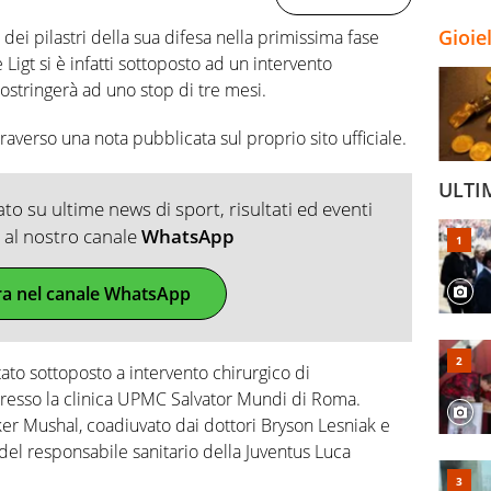
Gioie
dei pilastri della sua difesa nella primissima fase
Ligt si è infatti sottoposto ad un intervento
costringerà ad uno stop di tre mesi.
raverso una nota pubblicata sul proprio sito ufficiale.
ULTI
o su ultime news di sport, risultati ed eventi
ti al nostro canale
WhatsApp
ra nel canale WhatsApp
tato sottoposto a intervento chirurgico di
 presso la clinica UPMC Salvator Mundi di Roma.
ker Mushal, coadiuvato dai dottori Bryson Lesniak e
 del responsabile sanitario della Juventus Luca