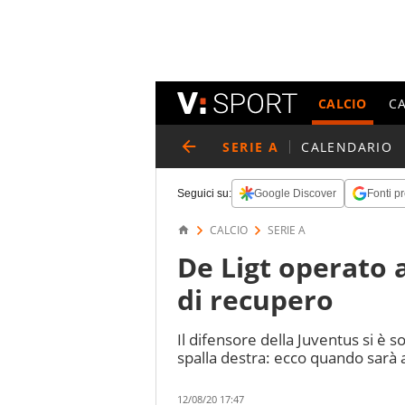
CALCIO
C
SERIE A
CALENDARIO
Seguici su:
Google Discover
Fonti pr
CALCIO
SERIE A
De Ligt operato a
di recupero
Il difensore della Juventus si è 
spalla destra: ecco quando sarà a
12/08/20 17:47