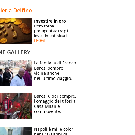
STORIE
lleria Delfino
SPECIALI
Investire in oro
L’oro torna
ESPERTI
protagonista tra gli
investimenti sicuri
LEGGI
CONTATTI
ME GALLERY
La famiglia di Franco
Baresi sempre
vicina anche
nell'ultimo viaggio,
la moglie Maura, i
figli e i suoi cari
circondati
Baresi 6 per sempre,
dall'affetto dei tifosi
l'omaggio dei tifosi a
Casa Milan è
commovente:
maglie, bandiere,
sciarpe, lacrime e
bigliettini
Napoli è mille colori:
per i 100 anni di