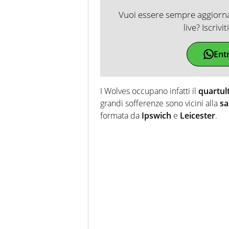
Vuoi essere sempre aggiornat
live? Iscrivi
Ent
I Wolves occupano infatti il
quartul
grandi sofferenze sono vicini alla
sa
formata da
Ipswich
e
Leicester
.