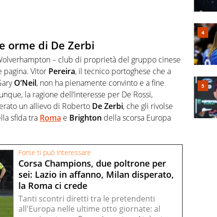
le orme di De Zerbi
el Wolverhampton – club di proprietà del gruppo cinese
e pagina. Vitor
Pereira
, il tecnico portoghese che a
 Gary
O’Neil
, non ha pienamente convinto e a fine
nque, la ragione dell’interesse per De Rossi,
erato un allievo di Roberto
De
Zerbi
, che gli rivolse
la sfida tra
Roma
e
Brighton
della scorsa Europa
Forse ti può interessare
Corsa Champions, due poltrone per
sei: Lazio in affanno, Milan disperato,
la Roma ci crede
Tanti scontri diretti tra le pretendenti
all'Europa nelle ultime otto giornate: al