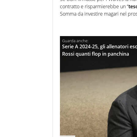
contratto e risparmierebbe un “
tes
Somma da investire magari nel pross
Serie A 2024-25, gli allenatori e
Rossi quanti flop in panchina