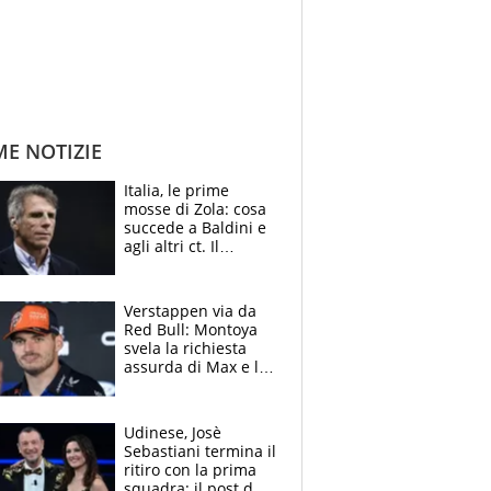
ME NOTIZIE
Italia, le prime
mosse di Zola: cosa
succede a Baldini e
agli altri ct. Il
Borussia tenta un
altro sgarbo agli
azzurri
Verstappen via da
Red Bull: Montoya
svela la richiesta
assurda di Max e lo
avverte: “Sicuro
Mercedes e
McLaren siano
Udinese, Josè
meglio?”
Sebastiani termina il
ritiro con la prima
squadra: il post del