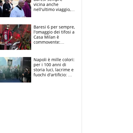
vicina anche
nell'ultimo viaggio,
la moglie Maura, i
figli e i suoi cari
circondati
Baresi 6 per sempre,
dall'affetto dei tifosi
l'omaggio dei tifosi a
Casa Milan è
commovente:
maglie, bandiere,
sciarpe, lacrime e
bigliettini
Napoli è mille colori:
per i 100 anni di
storia luci, lacrime e
fuochi d'artificio: De
Laurentiis salta al
coro anti-Juve