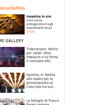
STORIE
lleria Delfino
SPECIALI
Investire in oro
L’oro torna
ESPERTI
protagonista tra gli
investimenti sicuri
LEGGI
CONTATTI
ME GALLERY
Trabzonspor, delirio
per Salah: tifosi
impazziti e lui firma
il contratto allo
stadio
Vozinha, in 30mila
allo stadio per la
presentazione al
Colo-Colo tra luci,
spettacolo, elicotteri
e paracadutisti
La famiglia di Franco
Baresi sempre