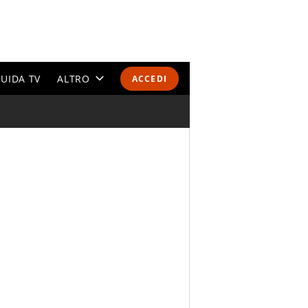
UIDA TV
ALTRO
ACCEDI
CALENDARI E CLASSIFICHE
ALTRI SPORT
MONDIALI 2026
OLIMPIADI
GOSSIP
LIFESTYLE