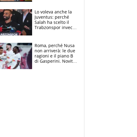
all’Inter e lancia
l'alleanza con
Lo voleva anche la
Donnarumma
Juventus: perché
Salah ha scelto il
Trabzonspor invece
di un top club
Roma, perché Nusa
non arriverà: le due
ragioni e il piano B
di Gasperini. Novità
su Pellegrini e
Cacciamani