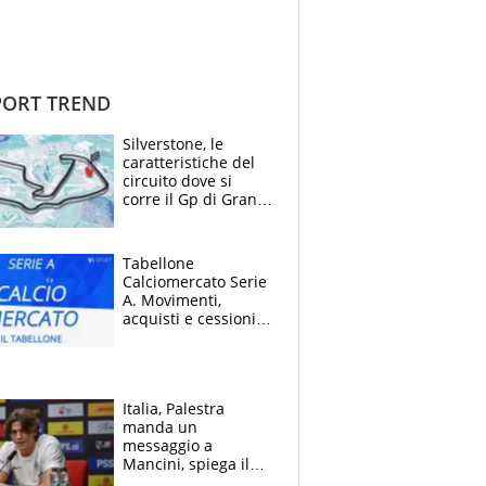
ORT TREND
Silverstone, le
caratteristiche del
circuito dove si
corre il Gp di Gran
Bretagna del
Motomondiale
Tabellone
Calciomercato Serie
A. Movimenti,
acquisti e cessioni:
estate 2026-27
Italia, Palestra
manda un
messaggio a
Mancini, spiega il
motivo del no