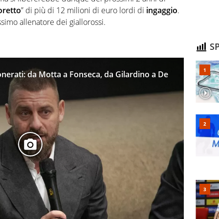
oretto
” di più di 12 milioni di euro lordi di
ingaggio
.
imo allenatore dei giallorossi.
SP
sonerati: da Motta a Fonseca, da Gilardino a De