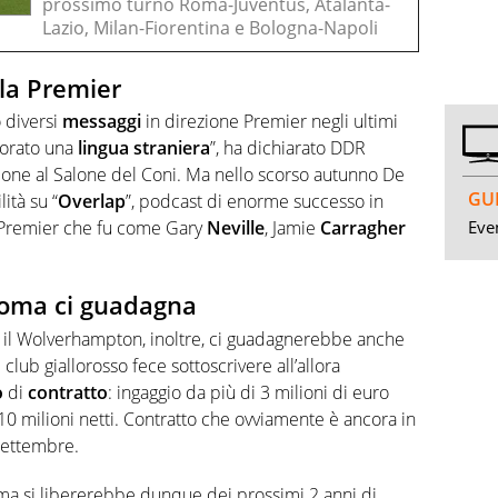
prossimo turno Roma-Juventus, Atalanta-
Lazio, Milan-Fiorentina e Bologna-Napoli
lla Premier
 diversi
messaggi
in direzione Premier negli ultimi
liorato una
lingua
straniera
”, ha dichiarato DDR
one al Salone del Coni. Ma nello scorso autunno De
GUI
ità su “
Overlap
”, podcast di enorme successo in
Even
a Premier che fu come Gary
Neville
, Jamie
Carragher
 Roma ci guadagna
n il Wolverhampton, inoltre, ci guadagnerebbe anche
l club giallorosso fece sottoscrivere all’allora
o
di
contratto
: ingaggio da più di 3 milioni di euro
 10 milioni netti. Contratto che ovviamente è ancora in
settembre.
ma si libererebbe dunque dei prossimi 2 anni di