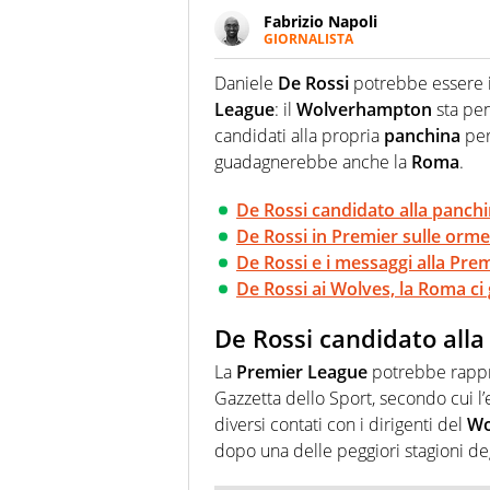
Fabrizio Napoli
GIORNALISTA
Giornalista professionista, per 
pallanuoto che esalta compete
Daniele
De Rossi
potrebbe essere 
più grande festival di waterp
League
: il
Wolverhampton
sta pen
candidati alla propria
panchina
per
guadagnerebbe anche la
Roma
.
De Rossi candidato alla panc
De Rossi in Premier sulle orme
De Rossi e i messaggi alla Pre
De Rossi ai Wolves, la Roma c
De Rossi candidato all
La
Premier League
potrebbe rappre
Gazzetta dello Sport, secondo cui l
diversi contati con i dirigenti del
Wo
dopo una delle peggiori stagioni deg