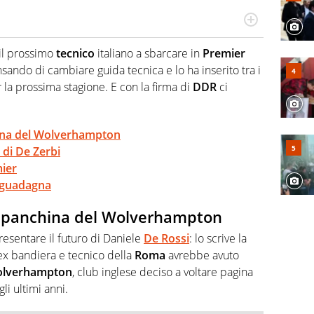
Virgilio Sport segue anche il calcio ma è con la
nze e passioni. Cura la comunicazione di HaBaWaBa, il
il prossimo
tecnico
italiano a sbarcare in
Premier
olo per bambini al mondo
sando di cambiare guida tecnica e lo ha inserito tra i
 la prossima stagione. E con la firma di
DDR
ci
hina del Wolverhampton
 di De Zerbi
mier
i guadagna
a panchina del Wolverhampton
sentare il futuro di Daniele
De
Rossi
: lo scrive la
’ex bandiera e tecnico della
Roma
avrebbe avuto
lverhampton
, club inglese deciso a voltare pagina
li ultimi anni.