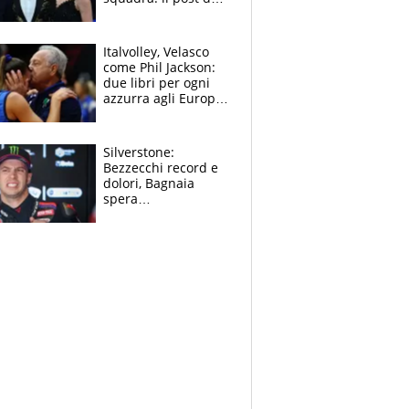
figlio di Amadeus e
Sanremo sullo
sfondo
Italvolley, Velasco
come Phil Jackson:
due libri per ogni
azzurra agli Europei.
Quello per Sylla è
“geniale”
Silverstone:
Bezzecchi record e
dolori, Bagnaia
spera
nell'antidolorifico,
Marquez si tira fuori
e vota Aprilia