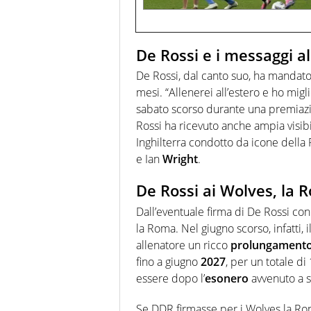
De Rossi e i messaggi a
De Rossi, dal canto suo, ha mandato
mesi. “Allenerei all’estero e ho mig
sabato scorso durante una premiazi
Rossi ha ricevuto anche ampia visibil
Inghilterra condotto da icone dell
e Ian
Wright
.
De Rossi ai Wolves, la
Dall’eventuale firma di De Rossi co
la Roma. Nel giugno scorso, infatti, i
allenatore un ricco
prolungament
fino a giugno
2027
, per un totale di
essere dopo l’
esonero
avvenuto a 
Se DDR firmasse per i Wolves la Ro