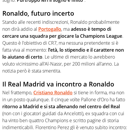
sogno.
Purtroppo ieri il sogno è finito
“.
Ronaldo, futuro incerto
Stando alle recenti indiscrezioni, Ronaldo probabilmente
non dirà addio al
Portogallo
, ma
adesso è tempo di
cercare una squadra per giocare la Champions League
.
Questo è l’obiettivo di CR7, ma nessuna pretendente si è
fatta viva al momento:
l’età, lo stipendio e il carattere non
lo aiutano di certo
. Le ultime di mercato lo avrebbero
voluto vicinissimo all’Al-Nassr, per 200 milioni all’anno. La
notizia però è stata smentita.
Il Real Madrid va incontro a Ronaldo
Nel frattempo,
Cristiano Ronaldo
si tiene in forma, ma non
in un posto qualunque. Il cinque volte Pallone d’Oro ha fatto
ritorno a Madrid e si sta allenando nel centro del Real
(non con i giocatori guidati da Ancelotti), ex squadra con cui
ha vinto ben quattro Champions e scritto pagine di storia
indimenticabili. Florentino Perez gli è venuto subito incontro: