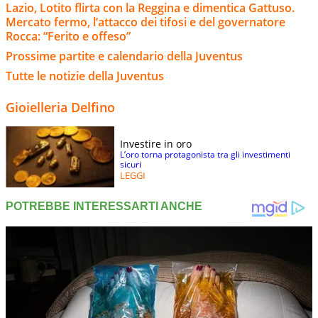
Lazio, Lotito flirta con la Reggina e dimentica Gattuso.
Mercato fermo, l’attacco dei tifosi e del governatore
Rocca: “Ferito e offeso”
Prossime partite e calendario della Juventus
Tutte le notizie della Juventus
Gioielleria Delfino
Investire in oro
L’oro torna protagonista tra gli investimenti
sicuri
LEGGI