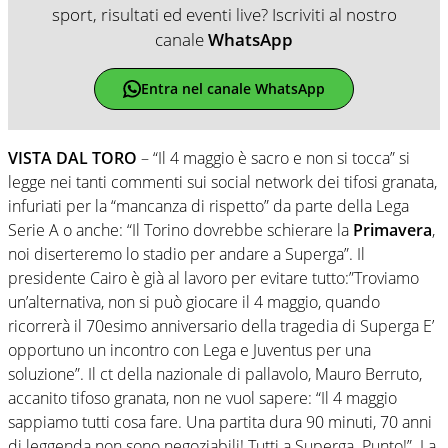
sport, risultati ed eventi live? Iscriviti al nostro
canale
WhatsApp
Entra nel canale WhatsApp
VISTA DAL TORO
– “Il 4 maggio è sacro e non si tocca” si
legge nei tanti commenti sui social network dei tifosi granata,
infuriati per la “mancanza di rispetto” da parte della Lega
Serie A o anche: “Il Torino dovrebbe schierare la
Primavera
,
noi diserteremo lo stadio per andare a Superga”. Il
presidente Cairo è già al lavoro per evitare tutto:”Troviamo
un’alternativa, non si può giocare il 4 maggio, quando
ricorrerà il 70esimo anniversario della tragedia di Superga E’
opportuno un incontro con Lega e Juventus per una
soluzione”. Il ct della nazionale di pallavolo, Mauro Berruto,
accanito tifoso granata, non ne vuol sapere: “Il 4 maggio
sappiamo tutti cosa fare. Una partita dura 90 minuti, 70 anni
di leggenda non sono negoziabili! Tutti a Superga. Punto!”. La