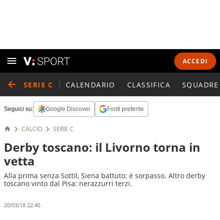
ACCEDI
SERIE C
CALENDARIO
CLASSIFICA
SQUADRE
Seguici su:
Google Discover
Fonti preferite
CALCIO
SERIE C
Derby toscano: il Livorno torna in
vetta
Alla prima senza Sottil, Siena battuto: è sorpasso. Altro derby
toscano vinto dal Pisa: nerazzurri terzi.
20/03/18 22:40