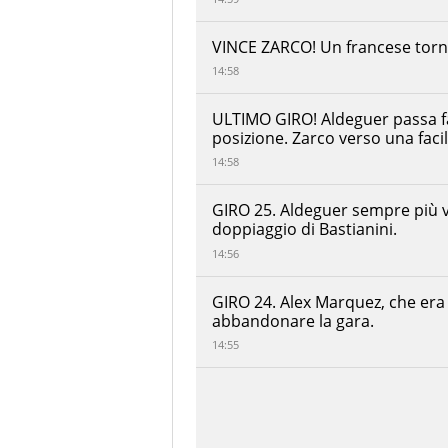
Numero
di
VINCE ZARCO! Un francese torna
giri:
27
14:58
Lunghezza
giro:
ULTIMO GIRO! Aldeguer passa fa
4.19
posizione. Zarco verso una faci
KM
14:58
Lunghezza
gara:
GIRO 25. Aldeguer sempre più v
113
doppiaggio di Bastianini.
KM
14:56
GIRO 24. Alex Marquez, che era 
abbandonare la gara.
14:55