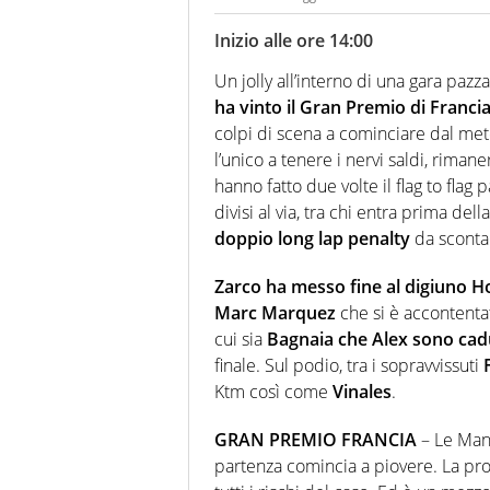
Inizio alle ore 14:00
Un jolly all’interno di una gara pazz
ha vinto il Gran Premio di Franci
colpi di scena a cominciare dal meteo
l’unico a tenere i nervi saldi, riman
hanno fatto due volte il flag to flag 
divisi al via, tra chi entra prima del
doppio long lap penalty
da scontar
Zarco ha messo fine al digiuno 
Marc Marquez
che si è accontenta
cui sia
Bagnaia che Alex sono cad
finale. Sul podio, tra i sopravvissuti
Ktm così come
Vinales
.
GRAN PREMIO FRANCIA
– Le Mans
partenza comincia a piovere. La pro