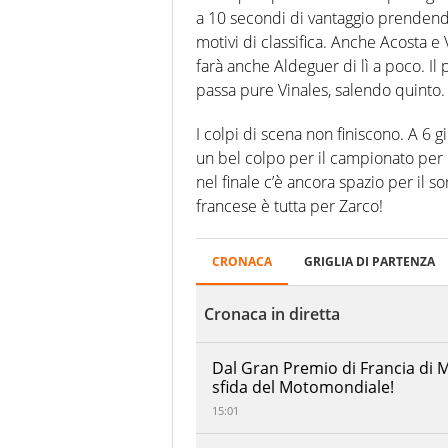
a 10 secondi di vantaggio prendend
motivi di classifica. Anche Acosta e
farà anche Aldeguer di lì a poco. Il
passa pure Vinales, salendo quinto.
I colpi di scena non finiscono. A 6 
un bel colpo per il campionato per 
nel finale c’è ancora spazio per il s
francese è tutta per Zarco!
French
CRONACA
GRIGLIA DI PARTENZA
PILOTI
Posizioni
GP
-
Cronaca in diretta
Circuit
Bugatti
11/05/2025
Dal Gran Premio di Francia di
sfida del Motomondiale!
15:01