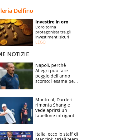
STORIE
lleria Delfino
SPECIALI
Investire in oro
L’oro torna
ESPERTI
protagonista tra gli
investimenti sicuri
LEGGI
CONTATTI
ME NOTIZIE
Napoli, perchè
Allegri può fare
peggio dell'anno
scorso: l'esame per
Manna, le colpe di
Conte e il gioco del
Monopoly
Montreal, Darderi
rimonta Shang e
vede aprirsi un
tabellone intrigante:
"Penso solo a
Borges, ma sono
felice del mio livello"
Italia, ecco lo staff di
Mancini: Oriali team