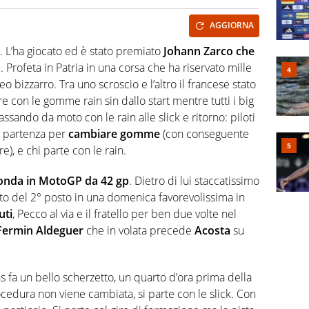
AGGIORNA
a. L’ha giocato ed è stato premiato
Johann Zarco che
a
. Profeta in Patria in una corsa che ha riservato mille
 bizzarro. Tra uno scroscio e l’altro il francese stato
ere con le gomme rain sin dallo start mentre tutti i big
passando da moto con le rain alle slick e ritorno: piloti
la partenza per
cambiare gomme
(con conseguente
e), e chi parte con le rain.
Honda in MotoGP da 42 gp
. Dietro di lui staccatissimo
to del 2° posto in una domenica favorevolissima in
uti
, Pecco al via e il fratello per ben due volte nel
Fermin Aldeguer
che in volata precede
Acosta
su
 fa un bello scherzetto, un quarto d’ora prima della
cedura non viene cambiata, si parte con le slick. Con