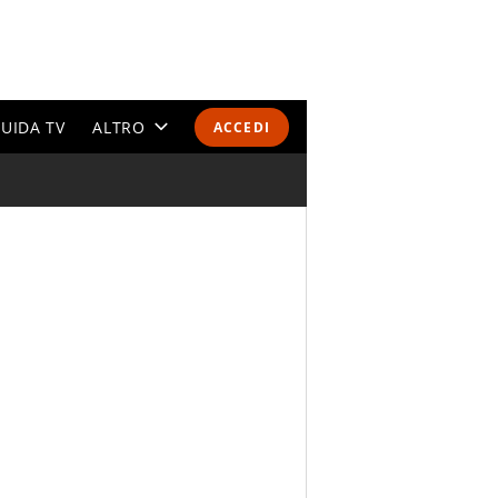
UIDA TV
ALTRO
ACCEDI
CALENDARI E CLASSIFICHE
ALTRI SPORT
MONDIALI 2026
OLIMPIADI
GOSSIP
LIFESTYLE