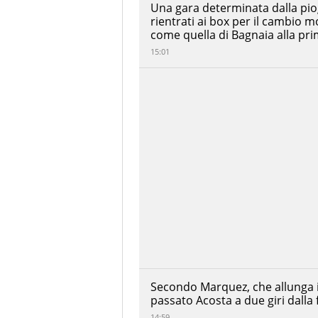
Una gara determinata dalla pio
rientrati ai box per il cambio 
come quella di Bagnaia alla prim
15:01
Altri
dati:
Ora
inizio:
14:00
Circuito:
Circuit
Bugatti
Città:
Le
Mans
Secondo Marquez, che allunga i
Nazione:
passato Acosta a due giri dalla 
Francia
14:59