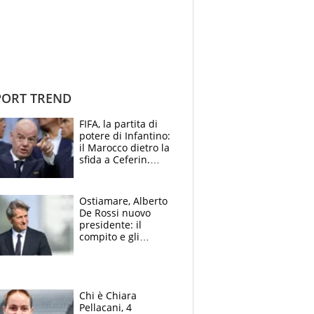
ORT TREND
FIFA, la partita di
potere di Infantino:
il Marocco dietro la
sfida a Ceferin.
Scontro sul
Mondiale a 64
squadre, l’ira di Figo
Ostiamare, Alberto
De Rossi nuovo
presidente: il
compito e gli
obiettivi ricevuti dal
figlio Daniele
Chi è Chiara
Pellacani, 4