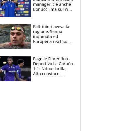
manager, c'è anche
Bonucci, ma sul web
infuria la polemica
Paltrinieri aveva la
ragione, Senna
inquinata ed
Europei a rischio:
allenamenti fermi,
cosa succede
adesso
Pagelle Fiorentina-
Deportivo La Coruña
1-1: Ndour brilla,
Atta convince.
Pongracic rovina
tutto nel finale