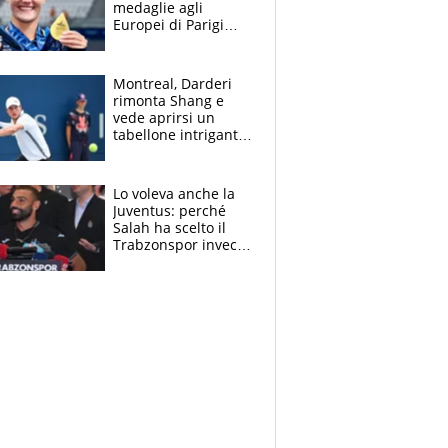
medaglie agli
Europei di Parigi
2026, papà
Giampaolo
giornalista, mamma
Montreal, Darderi
insegnante e il
rimonta Shang e
fratello calciatore
vede aprirsi un
tabellone intrigante:
"Penso solo a
Borges, ma sono
felice del mio livello"
Lo voleva anche la
Juventus: perché
Salah ha scelto il
Trabzonspor invece
di un top club