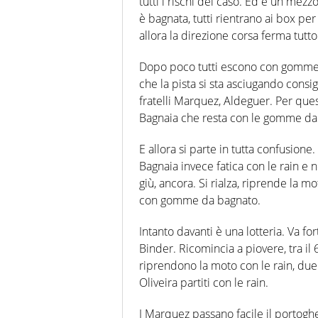
tutti i rischi del caso. Ed è un mezz
è bagnata, tutti rientrano ai box p
allora la direzione corsa ferma tutt
Dopo poco tutti escono con gomme d
che la pista si sta asciugando consigl
fratelli Marquez, Aldeguer. Per ques
Bagnaia che resta con le gomme da
E allora si parte in tutta confusione
Bagnaia invece fatica con le rain e 
giù, ancora. Si rialza, riprende la 
con gomme da bagnato.
Intanto davanti è una lotteria. Va f
Binder. Ricomincia a piovere, tra il 
riprendono la moto con le rain, due 
Oliveira partiti con le rain.
I Marquez passano facile il portog