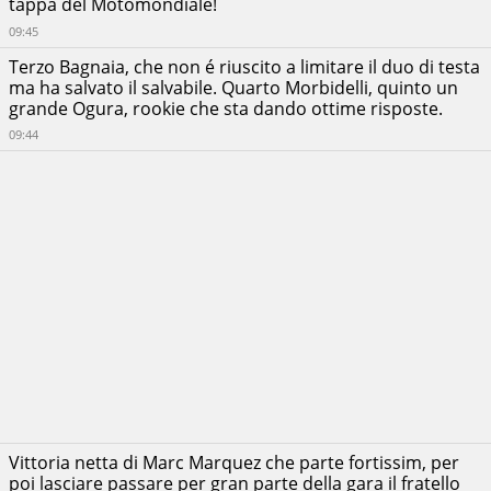
tappa del Motomondiale!
09:45
Terzo Bagnaia, che non é riuscito a limitare il duo di testa
ma ha salvato il salvabile. Quarto Morbidelli, quinto un
grande Ogura, rookie che sta dando ottime risposte.
09:44
Altri
dati:
Ora
inizio:
09:00
Circuito:
Chang
International
Vittoria netta di Marc Marquez che parte fortissim, per
Circuit
poi lasciare passare per gran parte della gara il fratello
Città: