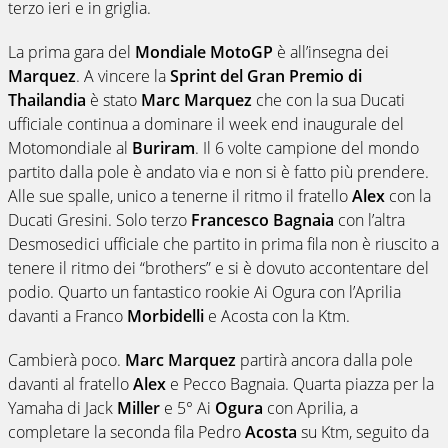
terzo ieri e in griglia.
La prima gara del
Mondiale MotoGP
è all’insegna dei
Marquez
. A vincere la
Sprint del Gran Premio di
Thailandia
è stato
Marc Marquez
che con la sua Ducati
ufficiale continua a dominare il week end inaugurale del
Motomondiale al
Buriram
. Il 6 volte campione del mondo
partito dalla pole è andato via e non si è fatto più prendere.
Alle sue spalle, unico a tenerne il ritmo il fratello
Alex
con la
Ducati Gresini. Solo terzo
Francesco Bagnaia
con l’altra
Desmosedici ufficiale che partito in prima fila non è riuscito a
tenere il ritmo dei “brothers” e si è dovuto accontentare del
podio. Quarto un fantastico rookie Ai Ogura con l’Aprilia
davanti a Franco
Morbidelli
e Acosta con la Ktm.
Cambierà poco.
Marc Marquez
partirà ancora dalla pole
davanti al fratello
Alex
e Pecco Bagnaia. Quarta piazza per la
Yamaha di Jack
Miller
e 5° Ai
Ogura
con Aprilia, a
completare la seconda fila Pedro
Acosta
su Ktm, seguito da