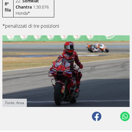
22.
Somkiat
8ª
Chantra
1:30.076
fila
Honda*
*penalizzati di tre posizioni
Fonte: Ansa