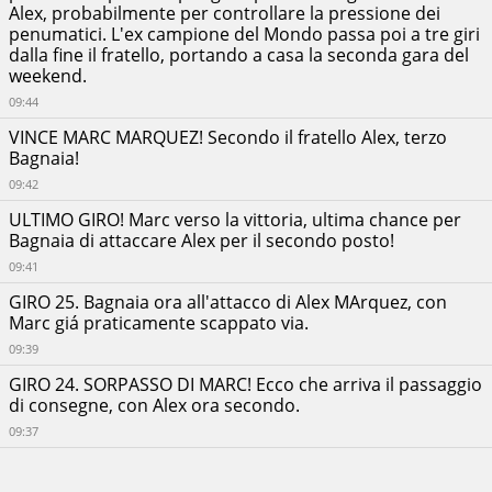
Alex, probabilmente per controllare la pressione dei
Buriram
penumatici. L'ex campione del Mondo passa poi a tre giri
Nazione:
dalla fine il fratello, portando a casa la seconda gara del
Thailand
weekend.
Numero
09:44
di
giri:
VINCE MARC MARQUEZ! Secondo il fratello Alex, terzo
26
Bagnaia!
Lunghezza
09:42
giro:
ULTIMO GIRO! Marc verso la vittoria, ultima chance per
4.55
Bagnaia di attaccare Alex per il secondo posto!
KM
Lunghezza
09:41
gara:
GIRO 25. Bagnaia ora all'attacco di Alex MArquez, con
118.4
Marc giá praticamente scappato via.
KM
09:39
GIRO 24. SORPASSO DI MARC! Ecco che arriva il passaggio
di consegne, con Alex ora secondo.
09:37