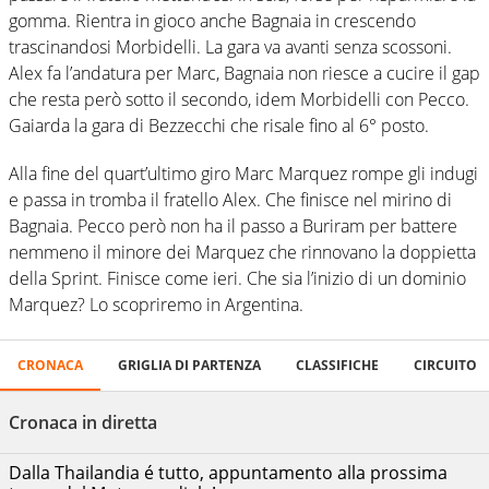
gomma. Rientra in gioco anche Bagnaia in crescendo
trascinandosi Morbidelli. La gara va avanti senza scossoni.
Alex fa l’andatura per Marc, Bagnaia non riesce a cucire il gap
che resta però sotto il secondo, idem Morbidelli con Pecco.
Gaiarda la gara di Bezzecchi che risale fino al 6° posto.
Alla fine del quart’ultimo giro Marc Marquez rompe gli indugi
e passa in tromba il fratello Alex. Che finisce nel mirino di
Bagnaia. Pecco però non ha il passo a Buriram per battere
nemmeno il minore dei Marquez che rinnovano la doppietta
della Sprint. Finisce come ieri. Che sia l’inizio di un dominio
Marquez? Lo scopriremo in Argentina.
Thai
CRONACA
GRIGLIA DI PARTENZA
CLASSIFICHE
CIRCUITO
PILOTI
Posizioni
GP
-
Chang
Cronaca in diretta
International
Circuit
Dalla Thailandia é tutto, appuntamento alla prossima
02/03/2025