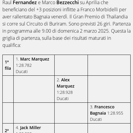
Raul
Fernandez
e Marco
Bezzecchi
su Aprilia che
beneficiano del +3 posizioni inflitte a Franco Morbidelli per
aver rallentato Bagnaia venerdì. Il Gran Premio di Thailandia
si corre sul Circuito di Buriram. Sono previsti 26 giri. Partenza
in programma alle 9.00 di domenica 2 marzo 2025. Questa la
griglia di partenza, sulla base dei risultati maturati in
qualifica:
1.
Marc Marquez
1ª
1:28.782
fila
Ducati
2.
Alex
Marquez
1:28.928
Ducati
3.
Francesco
Bagnaia
1:28.955
Ducati
4.
Jack Miller
2ª