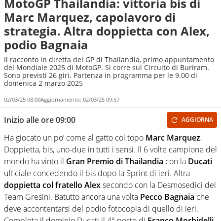
MotoGP Thailandia: vittoria bis di
Marc Marquez, capolavoro di
strategia. Altra doppietta con Alex,
podio Bagnaia
Il racconto in diretta del GP di Thailandia, primo appuntamento
del Mondiale 2025 di MotoGP. Si corre sul Circuito di Buriram.
Sono previsti 26 giri. Partenza in programma per le 9.00 di
domenica 2 marzo 2025
02/03/25 08:00
Aggiornamento:
02/03/25 09:57
Inizio alle ore 09:00
AGGIORNA
Ha giocato un po’ come al gatto col topo
Marc Marquez
.
Doppietta, bis, uno-due in tutti i sensi. Il 6 volte campione del
mondo ha vinto il
Gran Premio di Thailandia
con la
Ducati
ufficiale concedendo il bis dopo la Sprint di ieri. Altra
doppietta col fratello Alex
secondo con la Desmosedici del
Team Gresini. Batutto ancora una volta
Pecco Bagnaia
che
deve accontentarsi del podio fotocopia di quello di ieri.
Completa il dominio Ducati il 4° posto di
Franco Morbidelli