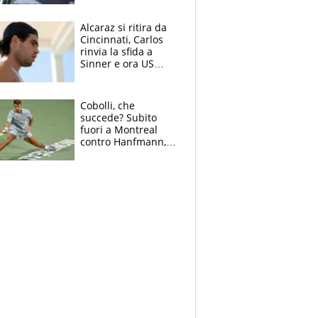
Alcaraz si ritira da
Cincinnati, Carlos
rinvia la sfida a
Sinner e ora US
Open di nuovo a
rischio
Cobolli, che
succede? Subito
fuori a Montreal
contro Hanfmann,
per Flavio è tutta
colpa della tosse