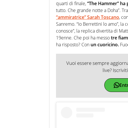
quarti di finale,
“The Hammer” ha p
tutto. Che grande notte a Doha”. Tra
“ammiratrice” Sarah Toscano
, co
Sanremo. “Io Berrettini lo amo”, la 
conosce”, la replica divertita di Ma
19enne. Che poi ha messo
tre fiam
ha risposto? Con
un cuoricino.
Fuoc
Vuoi essere sempre aggiornat
live? Iscrivi
Ent