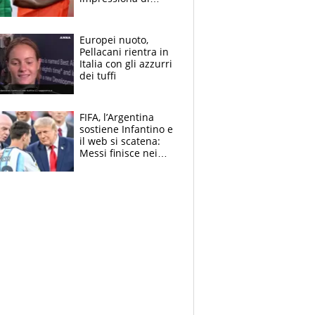
Doualla. Jacobs?
Ecco come è rinato”.
E svela la sorpresa
Europei nuoto,
agli Europei
Pellacani rientra in
Italia con gli azzurri
dei tuffi
FIFA, l’Argentina
sostiene Infantino e
il web si scatena:
Messi finisce nei
meme, la Seleccion
travolta dalle
polemiche