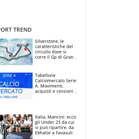
ORT TREND
Silverstone, le
caratteristiche del
circuito dove si
corre il Gp di Gran
Bretagna del
Motomondiale
Tabellone
Calciomercato Serie
A. Movimenti,
acquisti e cessioni:
estate 2026-27
Italia, Mancini: ecco
gli Under 23 da cui
si può ripartire, da
Ekhator a Favasuli