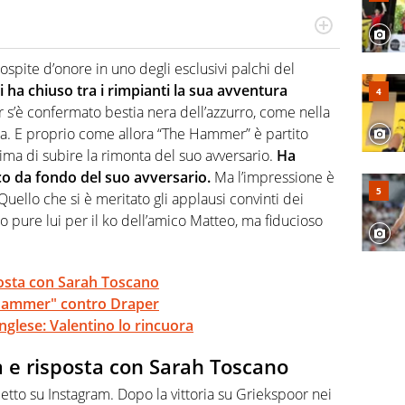
 il glossario del calcio in una nicchia di esperti, lui ne
a svista arbitrale né gli umori social del mondo delle
ospite d’onore in uno degli esclusivi palchi del
 ha chiuso tra i rimpianti la sua avventura
 s’è confermato bestia nera dell’azzurro, come nella
rda. E proprio come allora “The Hammer” è partito
rima di subire la rimonta del suo avversario.
Ha
oco da fondo del suo avversario.
Ma l’impressione è
 Quello che si è meritato gli applausi convinti dei
o pure lui per il ko dell’amico Matteo, ma fiducioso
posta con Sarah Toscano
 Hammer" contro Draper
inglese: Valentino lo rincuora
a e risposta con Sarah Toscano
rietto su Instagram. Dopo la vittoria su Griekspoor nei