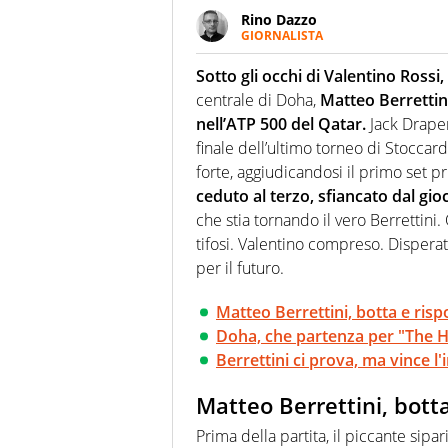
Rino Dazzo
GIORNALISTA
Se mai ci fosse modo di traslare
farebbe parte. Non si perde un
Sotto gli occhi di Valentino Rossi,
curve
centrale di Doha,
Matteo Berrettini
nell’ATP 500 del Qatar.
Jack Draper
finale dell’ultimo torneo di Stocca
forte, aggiudicandosi il primo set p
ceduto al terzo, sfiancato dal gi
che stia tornando il vero Berrettini.
tifosi. Valentino compreso. Disperat
per il futuro.
Matteo Berrettini, botta e ris
Doha, che partenza per "The
Berrettini ci prova, ma vince l'
Matteo Berrettini, bott
Prima della partita, il piccante sipa