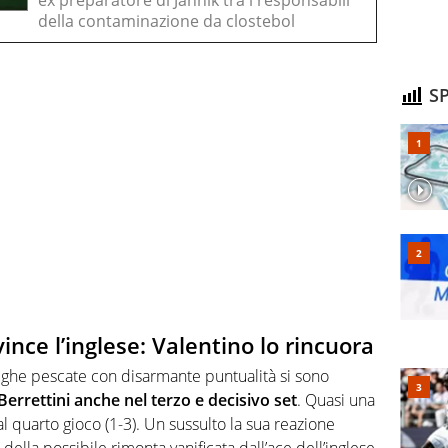
ex preparatore di Jannik tra i responsabili
della contaminazione da clostebol
SP
vince l’inglese: Valentino lo rincuora
righe pescate con disarmante puntualità si sono
Berrettini anche nel terzo e decisivo set
. Quasi una
l quarto gioco (1-3). Un sussulto la sua reazione
 della possibile rimonta vanificata dall’ace dell’inglese