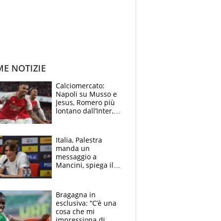
ME NOTIZIE
Calciomercato:
Napoli su Musso e
Jesus, Romero più
lontano dall’Inter,
delirio Mastantuono,
Juve su Trubin. Il
tabellone
Italia, Palestra
manda un
messaggio a
Mancini, spiega il
motivo del no
all’Inter e lancia
l'alleanza con
Bragagna in
Donnarumma
esclusiva: “C’è una
cosa che mi
impressiona di