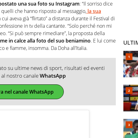
ostato una sua foto su Instagram
: “Il sorriso dice
 quelli che hanno risposto al messaggio,
la sua
n cui aveva già “flirtato” a distanza durante il Festival di
confessione in tv della cantante. “Solo perché non mi
tteo. “Si può sempre rimediare”, la proposta della
me in calce alla foto del suo beniamino
. E lui come
ULTI
o e fiamme, insomma. Da Doha all’Italia.
o su ultime news di sport, risultati ed eventi
ti al nostro canale
WhatsApp
ra nel canale WhatsApp