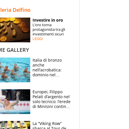
STORIE
lleria Delfino
SPECIALI
Investire in oro
L’oro torna
ESPERTI
protagonista tra gli
investimenti sicuri
LEGGI
CONTATTI
ME GALLERY
Italia di bronzo
anche
nell’acrobatica:
dominio nel
medagliere, ora
tocca a Ceccon, Curti
e compagni
Europei, Filippo
continuare
Pelati d’argento nel
solo tecnico: l’erede
di Minisini continua
a stupire, Los
Angeles è già nel
mirino
La “Viking Row”
sbarca al Tour de