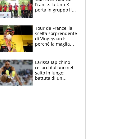
France: la Uno-X
porta in gruppo il
rito della Norvegia
di Haaland e
compagni
Tour de France, la
scelta sorprendente
di Vingegaard:
perché la maglia
gialla indossa la
mascherina, il
rischio da evitare
Larissa Iapichino
record italiano nel
salto in lungo:
battuta di un
centimetro mamma
Fiona May