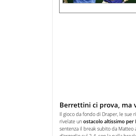
Berrettini ci prova, ma 
Il gioco da fondo di Draper, le sue 
rivelate un
ostacolo altissimo per 
sentenza il break subito da Matteo a
d’orgoglio sul 2-4, con la palla break