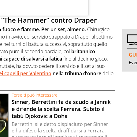
r “The Hammer” contro Draper
o fuoco e fiamme. Per un set, almeno.
Chirurgico
 in avvio, col servizio strappato a Draper al settimo
 nei turni di battuta successivi, soprattutto quello
brato pure il secondo parziale, col
britannico
GUI
 capace di salvarsi a fatica
fino al decimo gioco.
Even
ttate, ha dovuto cedere il servizio e il set al suo
i capelli per Valentino
nella tribuna d’onore
dello
Forse ti può interessare
Sinner, Berrettini fa da scudo a Jannik
e difende la scelta Ferrara. Subito il
tabù Djokovic a Doha
Berrettini si è detto dispiaciuto per Sinner
e ha difeso la scelta di affidarsi a Ferrara,