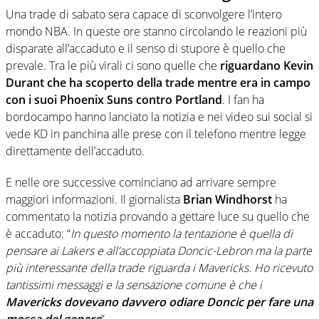
Una trade di
sabato sera capace di sconvolgere l’intero
mondo NBA. In queste ore stanno circolando le reazioni più
disparate all’accaduto e il senso di stupore è quello che
prevale. Tra le più virali ci sono quelle che
riguardano Kevin
Durant che ha scoperto della trade mentre era in campo
con i suoi Phoenix Suns contro Portland
. I fan ha
bordocampo hanno lanciato la notizia e nei video sui social si
vede KD in panchina alle prese con il telefono mentre legge
direttamente dell’accaduto.
E nelle ore successive cominciano ad arrivare sempre
maggiori informazioni. Il giornalista
Brian Windhorst
ha
commentato la notizia provando a gettare luce su quello che
è accaduto: “
In questo momento la tentazione è quella di
pensare ai Lakers e all’accoppiata Doncic-Lebron ma la parte
più interessante della trade riguarda i Mavericks. Ho ricevuto
tantissimi messaggi e la sensazione comune è che i
Mavericks dovevano davvero odiare Doncic per fare una
mossa del genere
”.