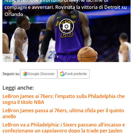
NBA, il terribile infortunio di Ivey: le lacrime di
compagni e avversari. Rovinata la vittoria di Detroit su
Orlando
IPA
Seguici su:
Google Discover
Fonti preferite
Leggi anche:
LeBron James ai 76ers: l'impatto sulla Philadelphia che
sogna il titolo NBA
LeBron James passa ai 76ers, ultima sfida per il quinto
anello
LeBron va a Philadelphia: i Sixers passano all'incasso e
confezionano un capolavoro dopo la trade per Jaylen