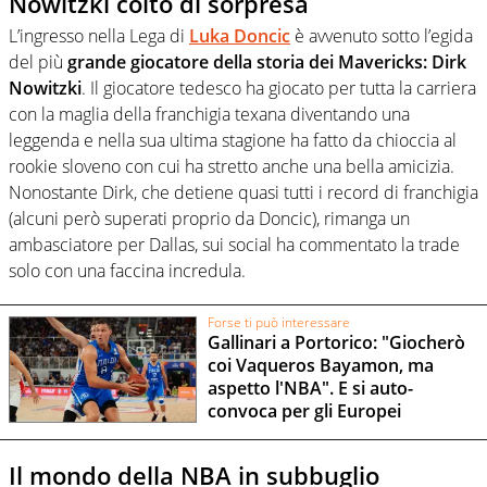
Nowitzki colto di sorpresa
L’ingresso nella Lega di
Luka Doncic
è avvenuto sotto l’egida
del più
grande giocatore della storia dei Mavericks: Dirk
Nowitzki
. Il giocatore tedesco ha giocato per tutta la carriera
con la maglia della franchigia texana diventando una
leggenda e nella sua ultima stagione ha fatto da chioccia al
rookie sloveno con cui ha stretto anche una bella amicizia.
Nonostante Dirk, che detiene quasi tutti i record di franchigia
(alcuni però superati proprio da Doncic), rimanga un
ambasciatore per Dallas, sui social ha commentato la trade
solo con una faccina incredula.
Forse ti può interessare
Gallinari a Portorico: "Giocherò
coi Vaqueros Bayamon, ma
aspetto l'NBA". E si auto-
convoca per gli Europei
Il mondo della NBA in subbuglio