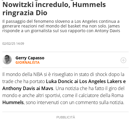
Nowitzki incredulo, Hummels
ringrazia Dio
Il passaggio del fenomeno sloveno a Los Angeles continua a
generare reazioni nel mondo del basket ma non solo. James
risponde a un giornalista sul suo rapporto con Antony Davis
02/02/25 14:09
Gerry Capasso
GIORNALISTA
Per lui gli sport americani non hanno segreti: basket,
football, baseball e la capacità innata di trovare la notizia
Il mondo della NBA si è risvegliato in stato di shock dopo la
dove altri non vedono granché
trade che ha portato
Luka Doncic ai Los Angeles Lakers e
Anthony Davis ai Mavs
. Una notizia che ha fatto il giro del
mondo e anche altri sportivi, come il calciatore della Roma
Hummels
, sono intervenuti con un commento sulla notizia.