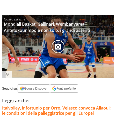
Mondiali Basket: Gallinari, Wembanyama,
Antetokounmpo e non solo, i grandi assenti
IPA
Seguici su:
Google Discover
Fonti preferite
Leggi anche:
Italvolley, infortunio per Orro, Velasco convoca Allaoui:
le condizioni della palleggiatrice per gli Europei