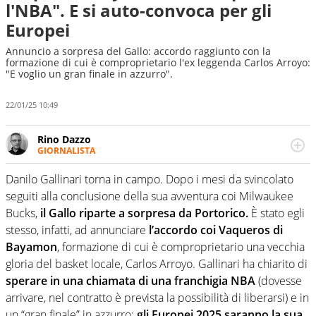
l'NBA". E si auto-convoca per gli
Europei
Annuncio a sorpresa del Gallo: accordo raggiunto con la
formazione di cui è comproprietario l'ex leggenda Carlos Arroyo:
"E voglio un gran finale in azzurro".
22/01/25 10:49
Rino Dazzo
GIORNALISTA
Se mai ci fosse modo di traslare il glossario del calcio in
una nicchia di esperti, lui ne farebbe parte. Non si perde
Danilo Gallinari torna in campo. Dopo i mesi da svincolato
una svista arbitrale né gli umori social del mondo delle
seguiti alla conclusione della sua avventura coi Milwaukee
curve
Bucks,
il Gallo riparte a sorpresa da Portorico.
È stato egli
stesso, infatti, ad annunciare
l’accordo coi Vaqueros di
Bayamon
, formazione di cui è comproprietario una vecchia
gloria del basket locale, Carlos Arroyo. Gallinari ha chiarito di
sperare in una chiamata di una franchigia NBA
(dovesse
arrivare, nel contratto è prevista la possibilità di liberarsi) e in
un “gran finale” in azzurro:
gli Europei 2025 saranno la sua