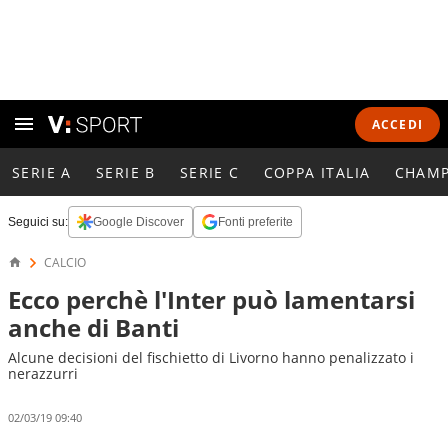
ACCEDI
SERIE A
SERIE B
SERIE C
COPPA ITALIA
CHAMP
Seguici su:
Google Discover
Fonti preferite
CALCIO
Ecco perchè l'Inter può lamentarsi
anche di Banti
Alcune decisioni del fischietto di Livorno hanno penalizzato i
nerazzurri
02/03/19 09:40