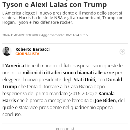
Tyson e Alexi Lalas con Trump
L'America elegge il nuovo presidente e il mondo dello sport si
schiera: Harris ha le stelle NBA e gli afroamericani, Trump con
Hogan, Tyson e l'ex difensore rocker.
2024-11-05T09:39:00+0000
Aggiornamento:
06/11/24 10:15
Roberto Barbacci
GIORNALISTA
Giornalista (pubblicista) sportivo a tutto campo, è il
tuttologo di Virgilio Sport. Provate a chiedergli di boxe, di
L’America
tiene il mondo col fiato sospeso: sono queste le
scherma, di volley o di curling: ve ne farà innamorare
ore in cui
milioni di cittadini sono chiamati alle urne
per
eleggere il nuovo presidente degli
Stati Uniti,
con
Donald
Trump
che tenta di tornare alla Casa Bianca dopo
l’esperienza del primo mandato (2016-2020) e
Kamala
Harris
che è pronta a raccogliere l’eredità di
Joe Biden,
del
quale è stata vice-presidente nel quadriennio appena
concluso.