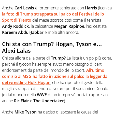
Anche
Carl Lewis
è fortemente schierato con
Harris
(iconica
la foto di Trump strappata sul palco del Festival dello
Sport di Trento
del mese scorso), così come il tennista
Andy Roddick,
la calciatrice
Megan Rapinoe,
l’ex cestista
Kareem Abdul-Jabbar
e molti altri ancora.
Chi sta con Trump? Hogan, Tyson e…
Alexi Lalas
Chi sta allora dalla parte di
Trump?
La lista è un po’ più corta,
perché il tycoon ha sempre avuto meno bisogno di certi
endorsement da parte del mondo dello sport.
All’ultimo
comizio al MSG ha fatto irruzione sul palco la leggenda
del wrestling Hulk Hogan
, che ha ripetuto il gesto della
maglia strappata dicendo di votare per il suo amico Donald
(e dal mondo della
WWF
di un tempo s’è portato appresso
anche
Ric Flair
e
The Undertaker
).
Anche
Mike Tyson
ha deciso di spostare la causa del