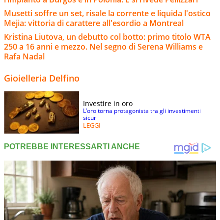
Musetti soffre un set, risale la corrente e liquida l'ostico
Mejia: vittoria di carattere all'esordio a Montreal
Kristina Liutova, un debutto col botto: primo titolo WTA
250 a 16 anni e mezzo. Nel segno di Serena Williams e
Rafa Nadal
Gioielleria Delfino
Investire in oro
L’oro torna protagonista tra gli investimenti
sicuri
LEGGI