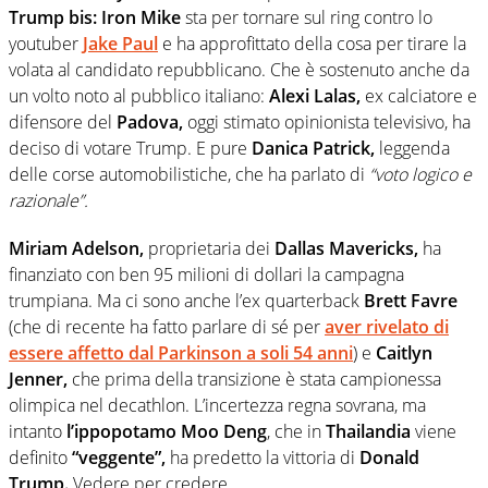
Trump bis: Iron Mike
sta per tornare sul ring contro lo
youtuber
Jake Paul
e ha approfittato della cosa per tirare la
volata al candidato repubblicano. Che è sostenuto anche da
un volto noto al pubblico italiano:
Alexi Lalas,
ex calciatore e
difensore del
Padova,
oggi stimato opinionista televisivo, ha
deciso di votare Trump. E pure
Danica Patrick,
leggenda
delle corse automobilistiche, che ha parlato di
“voto logico e
razionale”.
Miriam Adelson,
proprietaria dei
Dallas Mavericks,
ha
finanziato con ben 95 milioni di dollari la campagna
trumpiana. Ma ci sono anche l’ex quarterback
Brett Favre
(che di recente ha fatto parlare di sé per
aver rivelato di
essere affetto dal Parkinson a soli 54 anni
) e
Caitlyn
Jenner,
che prima della transizione è stata campionessa
olimpica nel decathlon. L’incertezza regna sovrana, ma
intanto
l’ippopotamo Moo Deng
, che in
Thailandia
viene
definito
“veggente”,
ha predetto la vittoria di
Donald
Trump.
Vedere per credere.