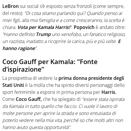
LeBron
sui social s’è esposto senza fronzoli (come sempre,
del resto):
“Di cosa stiamo parlando qui? Quando penso ai
miei figli, alla mia famiglia e a come cresceranno, la scelta è
chiara.
Vota per Kamala Harris!
”.
Popovich
è andato oltre:
“Hanno definito
Trump
uno xenofobo, un fanatico religioso,
un razzista, inadatto a ricoprire la carica, più e più volte.
E
hanno ragione
”.
Coco Gauff per Kamala: “Fonte
d’ispirazione”
La prospettiva di vedere la
prima donna presidente degli
Stati Uniti
è la molla che ha spinto diversi personaggi dello
sport femminile a esporsi in prima persona per
Harris.
Come
Coco Gauff,
che ha spiegato di
“essere stata ispirata
da Kamala in tutto quello che faccio. Ci vuole il lavoro di
molte persone per aprire la strada e sono entusiasta di
poterlo vedere nella mia vita, perché so che molti altri non
hanno avuto questa opportunità”.