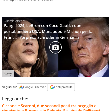
Parigi 2024, LeBron con Coco Gauff: i due
portabandiera USA. Manaudou e Michon per la
Francia, sorpresa Schroder in Germania
Getty
Seguici su:
Google Discover
Fonti preferite
Leggi anche:
Ciccone e Scaroni, due secondi posti tra orgoglio e
rimpianto a Burgos e in Polonia. E si rivede Pellizzari