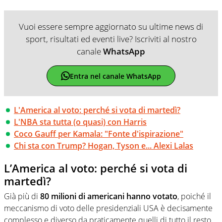
Vuoi essere sempre aggiornato su ultime news di
sport, risultati ed eventi live? Iscriviti al nostro
canale
WhatsApp
Entra nel canale WhatsApp
L'America al voto: perché si vota di martedì?
L'NBA sta tutta (o quasi) con Harris
Coco Gauff per Kamala: "Fonte d'ispirazione"
Chi sta con Trump? Hogan, Tyson e... Alexi Lalas
L’America al voto: perché si vota di
martedì?
Già più di
80 milioni di americani hanno votato
, poiché il
meccanismo di voto delle presidenziali USA è decisamente
complesso e diverso da praticamente quelli di tutto il resto