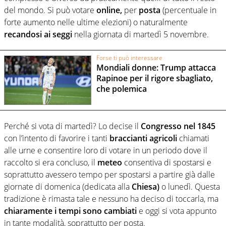
del mondo. Si può votare
online,
per
posta
(percentuale in
forte aumento nelle ultime elezioni) o naturalmente
recandosi ai seggi
nella giornata di martedì 5 novembre.
Forse ti può interessare
Mondiali donne: Trump attacca
Rapinoe per il rigore sbagliato,
che polemica
Perché si vota di martedì? Lo decise il
Congresso nel 1845
con l’intento di favorire i tanti
braccianti agricoli
chiamati
alle urne e consentire loro di votare in un periodo dove il
raccolto si era concluso, il
meteo
consentiva di spostarsi e
soprattutto avessero tempo per spostarsi a partire già dalle
giornate di domenica (dedicata alla
Chiesa)
o lunedì. Questa
tradizione è rimasta tale e nessuno ha deciso di toccarla, ma
chiaramente i tempi sono cambiati
e oggi si vota appunto
in tante modalità, soprattutto per posta.