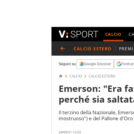
CALCIO
C
CALCIO ESTERO
PREMI
Seguici su:
Google Discover
Fonti pr
CALCIO
CALCIO ESTERO
Emerson: "Era fa
perché sia saltat
Il terzino della Nazionale, Emers
mostruoso") e del Pallone d'Oro (
24/09/21 12:53