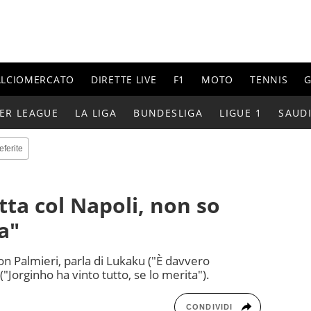
ALCIOMERCATO
DIRETTE LIVE
F1
MOTO
TENNIS
G
ER LEAGUE
LA LIGA
BUNDESLIGA
LIGUE 1
SAUD
eferite
tta col Napoli, non so
a"
on Palmieri, parla di Lukaku ("È davvero
"Jorginho ha vinto tutto, se lo merita").
CONDIVIDI