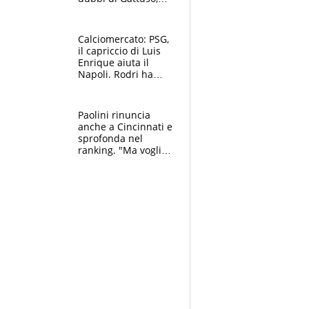
Pinamonti, Gimenez
e il nome a sorpresa
Calciomercato: PSG,
il capriccio di Luis
Enrique aiuta il
Napoli. Rodri ha
scelto il Barça,
Maresca vuole Enzo
Fernandez
Paolini rinuncia
anche a Cincinnati e
sprofonda nel
ranking. "Ma voglio
essere al 100% allo
US Open"