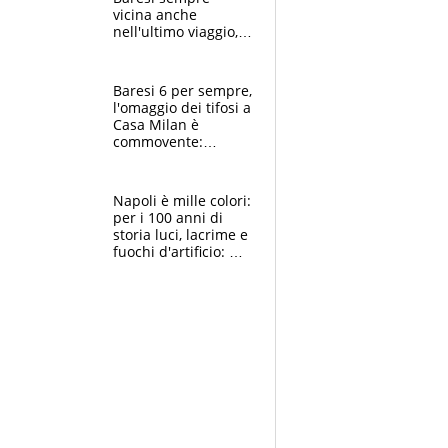
vicina anche
nell'ultimo viaggio,
la moglie Maura, i
figli e i suoi cari
circondati
Baresi 6 per sempre,
dall'affetto dei tifosi
l'omaggio dei tifosi a
Casa Milan è
commovente:
maglie, bandiere,
sciarpe, lacrime e
bigliettini
Napoli è mille colori:
per i 100 anni di
storia luci, lacrime e
fuochi d'artificio: De
Laurentiis salta al
coro anti-Juve