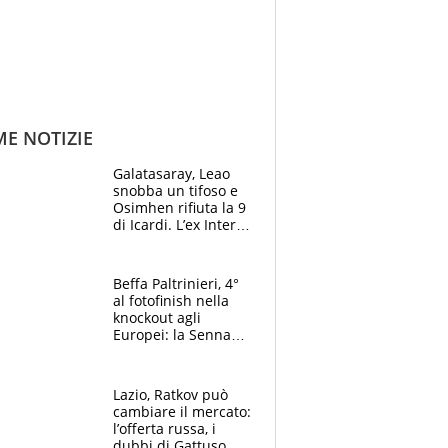
ME NOTIZIE
Galatasaray, Leao
snobba un tifoso e
Osimhen rifiuta la 9
di Icardi. L’ex Inter
furioso: lo schiaffo
al club
Beffa Paltrinieri, 4°
al fotofinish nella
knockout agli
Europei: la Senna
regala (quasi) solo
amarezze a Greg
Lazio, Ratkov può
cambiare il mercato:
l’offerta russa, i
dubbi di Gattuso,