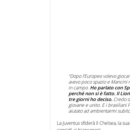
“Dopo l’Europeo volevo giocar
avevo poco spazio e Mancini mi
in campo.
Ho parlato con Spa
perché non si è fatto. Il Li
tre giorni ho deciso.
Credo di
giovane e unito. E i brasilia
aiutato ad ambientarmi subito
La Juventus sfiderà il Chelsea, la s
consigli ai bianconeri: