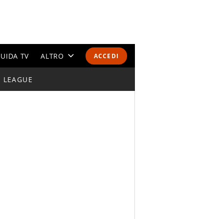
UIDA TV
ALTRO
ACCEDI
I LEAGUE
CALENDARI E CLASSIFICHE
ALTRI SPORT
MONDIALI 2026
OLIMPIADI
GOSSIP
LIFESTYLE