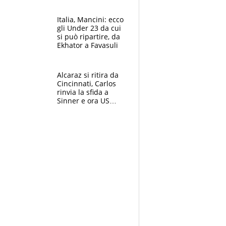
nero per gli arbitri
Italia, Mancini: ecco
gli Under 23 da cui
si può ripartire, da
Ekhator a Favasuli
Alcaraz si ritira da
Cincinnati, Carlos
rinvia la sfida a
Sinner e ora US
Open di nuovo a
rischio