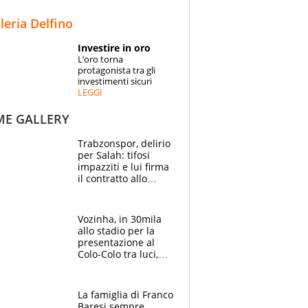
STORIE
lleria Delfino
SPECIALI
Investire in oro
L’oro torna
ESPERTI
protagonista tra gli
investimenti sicuri
LEGGI
CONTATTI
ME GALLERY
Trabzonspor, delirio
per Salah: tifosi
impazziti e lui firma
il contratto allo
stadio
Vozinha, in 30mila
allo stadio per la
presentazione al
Colo-Colo tra luci,
spettacolo, elicotteri
e paracadutisti
La famiglia di Franco
Baresi sempre