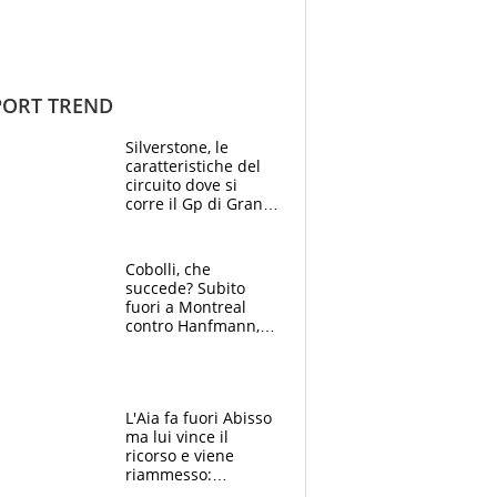
ORT TREND
Silverstone, le
caratteristiche del
circuito dove si
corre il Gp di Gran
Bretagna del
Motomondiale
Cobolli, che
succede? Subito
fuori a Montreal
contro Hanfmann,
per Flavio è tutta
colpa della tosse
L'Aia fa fuori Abisso
ma lui vince il
ricorso e viene
riammesso:
continua momento