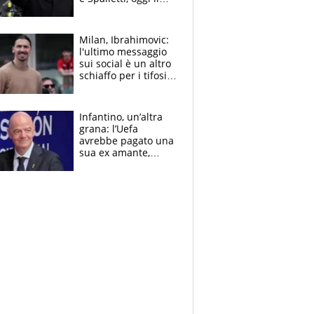
primo antipasto
Milan, Ibrahimovic:
l'ultimo messaggio
sui social è un altro
schiaffo per i tifosi
rossoneri
Infantino, un’altra
grana: l’Uefa
avrebbe pagato una
sua ex amante,
scoppia lo scandalo