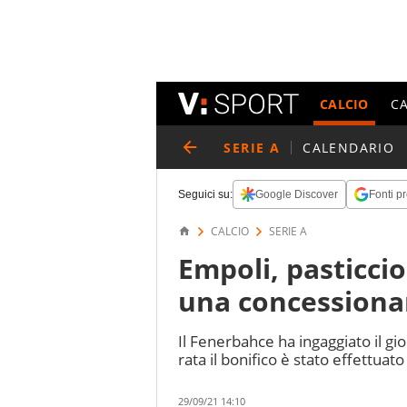
CALCIO
C
SERIE A
CALENDARIO
Seguici su:
Google Discover
Fonti pr
CALCIO
SERIE A
Empoli, pasticcio 
una concessiona
Il Fenerbahce ha ingaggiato il gi
rata il bonifico è stato effettuat
29/09/21 14:10