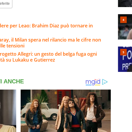
eferite
ere per Leao: Brahim Diaz può tornare in
ay, il Milan spera nel rilancio ma le cifre non
lle tensioni
rogetto Allegri: un gesto del belga fuga ogni
ità su Lukaku e Gutierrez