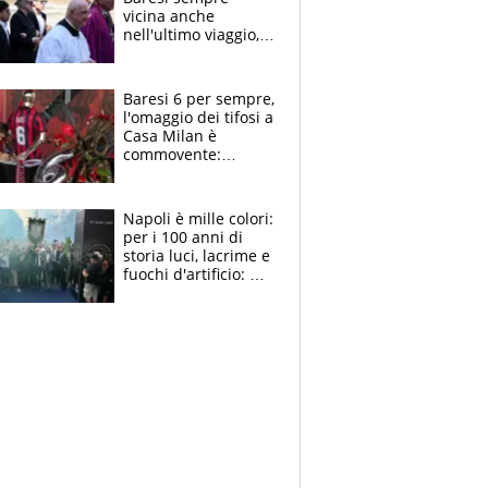
vicina anche
nell'ultimo viaggio,
la moglie Maura, i
figli e i suoi cari
circondati
Baresi 6 per sempre,
dall'affetto dei tifosi
l'omaggio dei tifosi a
Casa Milan è
commovente:
maglie, bandiere,
sciarpe, lacrime e
bigliettini
Napoli è mille colori:
per i 100 anni di
storia luci, lacrime e
fuochi d'artificio: De
Laurentiis salta al
coro anti-Juve