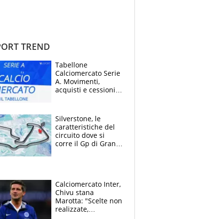
ORT TREND
Tabellone
Calciomercato Serie
A. Movimenti,
acquisti e cessioni:
estate 2026-27
Silverstone, le
caratteristiche del
circuito dove si
corre il Gp di Gran
Bretagna del
Motomondiale
Calciomercato Inter,
Chivu stana
Marotta: "Scelte non
realizzate,
dobbiamo