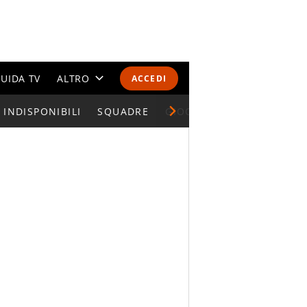
UIDA TV
ALTRO
ACCEDI
INDISPONIBILI
CALENDARI E CLASSIFICHE
SQUADRE
GIOCATORI SERIE A
ALTRI SPORT
MONDIALI 2026
OLIMPIADI
GOSSIP
LIFESTYLE