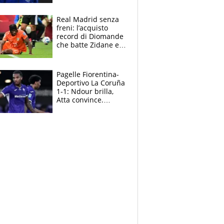
completare la
squadra"
Real Madrid senza
freni: l’acquisto
record di Diomande
che batte Zidane e
Ronaldo. Vinicius
rinnova: le cifre
Pagelle Fiorentina-
Deportivo La Coruña
1-1: Ndour brilla,
Atta convince.
Pongracic rovina
tutto nel finale