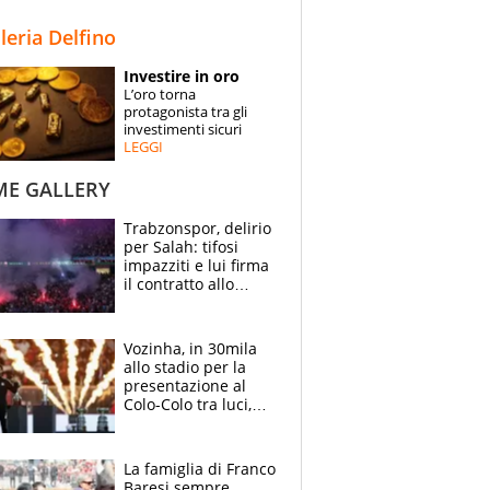
STORIE
lleria Delfino
SPECIALI
Investire in oro
L’oro torna
ESPERTI
protagonista tra gli
investimenti sicuri
LEGGI
CONTATTI
ME GALLERY
Trabzonspor, delirio
per Salah: tifosi
impazziti e lui firma
il contratto allo
stadio
Vozinha, in 30mila
allo stadio per la
presentazione al
Colo-Colo tra luci,
spettacolo, elicotteri
e paracadutisti
La famiglia di Franco
Baresi sempre