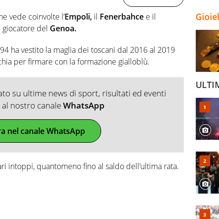
Gioie
he vede coinvolte l’
Empoli,
il
Fenerbahce
e il
i giocatore del
Genoa.
94 ha vestito la maglia dei toscani dal 2016 al 2019
chia per firmare con la formazione gialloblù.
ULTI
o su ultime news di sport, risultati ed eventi
ti al nostro canale
WhatsApp
ra nel canale WhatsApp
lari intoppi, quantomeno fino al saldo dell’ultima rata.