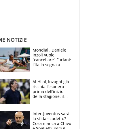
ME NOTIZIE
Mondiali, Daniele
Inzoli vuole
“cancellare” Furlani:
l'Italia sogna a
Eugene. Castellani
da record, Succo in
finale
Al Hilal, Inzaghi già
rischia l’esonero
prima dell’inizio
della stagione, il
retroscena
Inter-Juventus sarà
la sfida scudetto?
Cosa manca a Chivu
e Spalletti, oggi il