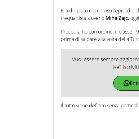
E’ a dir poco clamoroso l’episodio c
trequartista sloveno
Miha Zajc,
ogg
Procediamo con ordine: il classe 19
prima di salpare alla volta della Tur
Vuoi essere sempre aggiornat
live? Iscrivi
Ent
Il tutto viene definito senza partico