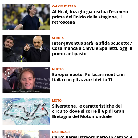
CALCIO ESTERO
Al Hilal, Inzaghi già rischia l’esonero
prima dell’inizio della stagione, il
retroscena
SERIE A
Inter-Juventus sarà la sfida scudetto?
Cosa manca a Chivu e Spalletti, oggi il
primo antipasto
NUOTO
Europei nuoto, Pellacani rientra in
Italia con gli azzurri dei tuffi
MOTO
Silverstone, le caratteristiche del
circuito dove si corre il Gp di Gran
Bretagna del Motomondiale
NAZIONALE
Cairo: Baresi straordinario in campo e