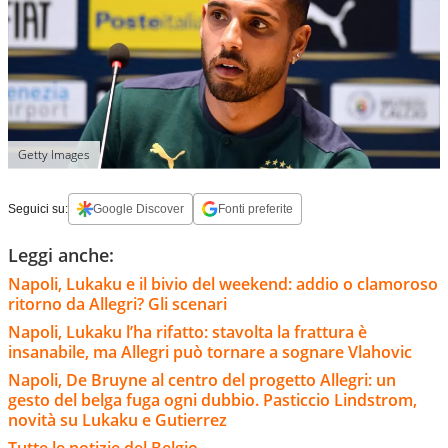
Getty Images
Seguici su:
Google Discover
Fonti preferite
Leggi anche:
Napoli, Lukaku e il bivio del weekend: addio o clamoroso
ritorno da Allegri? Gli scenari
Napoli, Lukaku l’ha rifatto: stavolta la frattura è
insanabile, ma Allegri può tornare a sognare Vlahovic
Napoli, De Bruyne al centro del progetto Allegri: un
gesto del belga fuga ogni dubbio. Pasticcio Lindstrom,
novità su Lukaku e Gutierrez
Tutte le notizie del Belgio