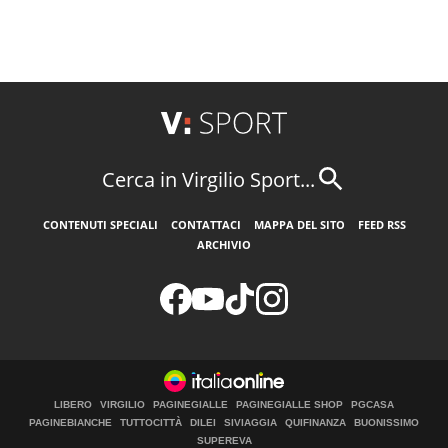
Cerca in Virgilio Sport...
CONTENUTI SPECIALI
CONTATTACI
MAPPA DEL SITO
FEED RSS
ARCHIVIO
LIBERO
VIRGILIO
PAGINEGIALLE
PAGINEGIALLE SHOP
PGCASA
PAGINEBIANCHE
TUTTOCITTÀ
DILEI
SIVIAGGIA
QUIFINANZA
BUONISSIMO
SUPEREVA