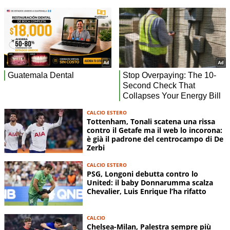
CALCIO ESTERO
Tottenham, Tonali scatena una rissa
contro il Getafe ma il web lo incorona:
è già il padrone del centrocampo di De
Zerbi
CALCIO ESTERO
PSG, Longoni debutta contro lo
United: il baby Donnarumma scalza
Chevalier, Luis Enrique l’ha rifatto
CALCIO
Chelsea-Milan, Palestra sempre più