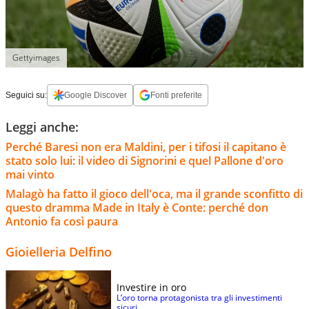
Gettyimages
Seguici su:
Google Discover
Fonti preferite
Leggi anche:
Perché Baresi non era Maldini, per i tifosi il capitano è
stato solo lui: il video di Signorini e quel Pallone d'oro
mai vinto
Malagò ha fatto il gioco dell'oca, ma il grande sconfitto di
questo dramma Made in Italy è Conte: perché don
Antonio fa così paura
Gioielleria Delfino
Investire in oro
L’oro torna protagonista tra gli investimenti
sicuri