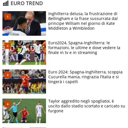
EURO TREND
Inghilterra delusa, la frustrazione di
Bellingham e la frase sussurrata dal
principe William nel giorno di Kate
Middleton a Wimbledon
Euro2024, Spagna-Inghilterra: le
formazioni, le ultime e dove vedere la
finale in tv e in streaming
Euro 2024: Spagna-Inghilterra, scoppia
Cucurella mania, ringrazia l’Italia e si
tingerà i capelli
Taylor aggredito negli spogliatoi, è
uscito dallo stadio scortato e caricato su
furgone