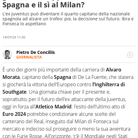
Spagna e il sì al Milan?
L'ex Juventus può diventare il quarto capitano della nazionale
spagnola ad alzare un trofeo: poi, la decisione sul futuro. Ibra e
Fonseca lo aspettano
14/07/24 11:45
Pietro De Conciliis
GIORNALISTA
Giornalista pubblicista e speaker radiofonico, per Virgilio
Sport si occupa di calcio con uno sguardo attento e
È uno dei giorni più importanti della carriera di
Alvaro
competente sui campionati di Serie B e Serie C
Morata
, capitano della
Spagna
di De La Fuente, che stasera
si giocherà la vittoria dell’Europeo contro
l’Inghilterra di
Southgate
. Una giornata chiave per il presente e,
soprattutto, per il futuro dell’ex attaccante della Juventus,
oggi in forza all’
Atletico Madrid
: l’esito dell’ultimo atto di
Euro 2024
potrebbe condizionare alcune scelte del
canterano del Real, inseguito dal Milan di Fonseca sul
mercato e indeciso sul proseguire o meno la sua avventura
con le Furie Rosse. All’orizzonte, ‘c’è il Mondiale negli Stati