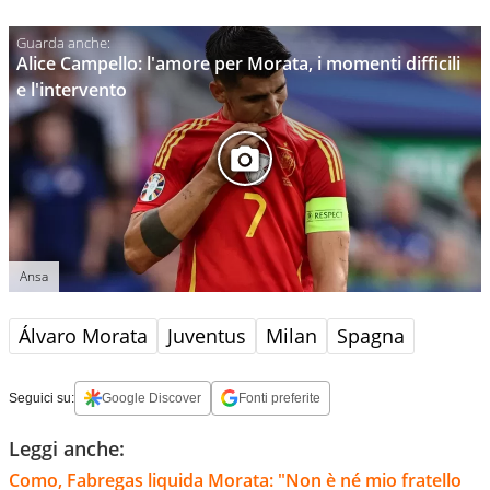
Alice Campello: l'amore per Morata, i momenti difficili
e l'intervento
Ansa
Álvaro Morata
Juventus
Milan
Spagna
Seguici su:
Google Discover
Fonti preferite
Leggi anche:
Como, Fabregas liquida Morata: "Non è né mio fratello