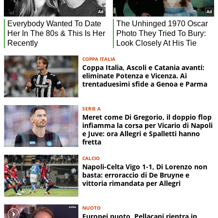
COPPA ITALIA
Coppa Italia, Ascoli e Catania avanti:
eliminate Potenza e Vicenza. Ai
trentaduesimi sfide a Genoa e Parma
SERIE A
Meret come Di Gregorio, il doppio flop
infiamma la corsa per Vicario di Napoli
e Juve: ora Allegri e Spalletti hanno
fretta
CALCIO
Napoli-Celta Vigo 1-1, Di Lorenzo non
basta: erroraccio di De Bruyne e
vittoria rimandata per Allegri
NUOTO
Europei nuoto, Pellacani rientra in