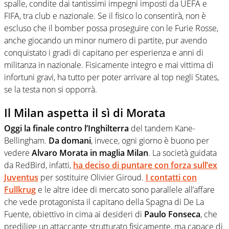
spalle, condite dai tantissimi impegni imposti da UEFA e
FIFA, tra club e nazionale. Se il fisico lo consentirà, non è
escluso che il bomber possa proseguire con le Furie Rosse,
anche giocando un minor numero di partite, pur avendo
conquistato i gradi di capitano per esperienza e anni di
militanza in nazionale. Fisicamente integro e mai vittima di
infortuni gravi, ha tutto per poter arrivare al top negli States,
se la testa non si opporrà.
Il Milan aspetta il sì di Morata
Oggi la finale contro l’Inghilterra
del tandem Kane-
Bellingham.
Da domani
, invece, ogni giorno è buono per
vedere
Alvaro Morata in maglia Milan
. La società guidata
da RedBird, infatti,
ha deciso di puntare con forza sull’ex
Juventus
per sostituire Olivier Giroud.
I contatti con
Fullkrug
e le altre idee di mercato sono parallele all’affare
che vede protagonista il capitano della Spagna di De La
Fuente, obiettivo in cima ai desideri di
Paulo Fonseca
, che
predilige un attaccante strutturato fisicamente, ma capace di