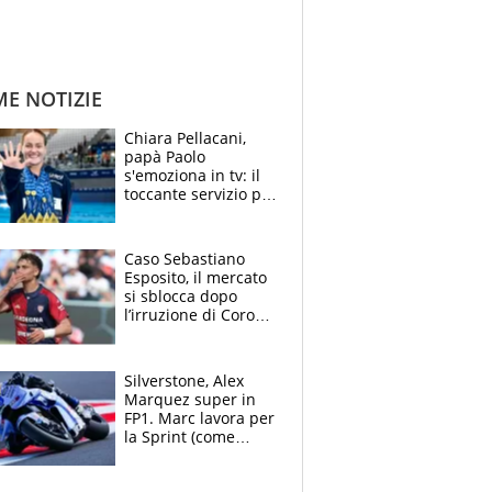
ME NOTIZIE
Chiara Pellacani,
papà Paolo
s'emoziona in tv: il
toccante servizio per
il TG di LA7 dopo i 5
ori agli Europei
Caso Sebastiano
Esposito, il mercato
si sblocca dopo
l’irruzione di Corona
nella querelle col
Cagliari: spuntano
due big
Silverstone, Alex
Marquez super in
FP1. Marc lavora per
la Sprint (come
Martin), bene
Bezzecchi