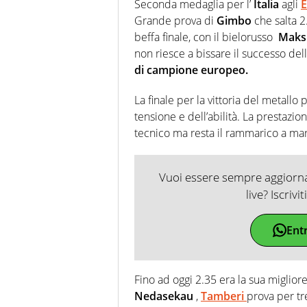
Seconda medaglia per l’
Italia
agli
E
Grande prova di
Gimbo
che salta 2
beffa finale, con il bielorusso
Maks
non riesce a bissare il successo de
di campione europeo.
La finale per la vittoria del metallo 
tensione e dell’abilità. La prestazion
tecnico ma resta il rammarico a ma
Vuoi essere sempre aggiornat
live? Iscrivi
Ent
Fino ad oggi 2.35 era la sua miglior
Nedasekau
,
Tamberi
prova per tr