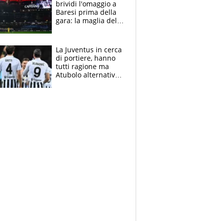
brividi l'omaggio a
Baresi prima della
gara: la maglia del
capitano a
centrocampo
La Juventus in cerca
di portiere, hanno
tutti ragione ma
Atubolo alternativa
a Vicario non regge
e la soluzione
rimane Milinkovic-
Savic