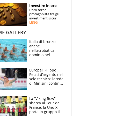
STORIE
Investire in oro
L’oro torna
SPECIALI
protagonista tra gli
investimenti sicuri
LEGGI
ESPERTI
ME GALLERY
CONTATTI
Italia di bronzo
anche
nell’acrobatica:
dominio nel
medagliere, ora
tocca a Ceccon, Curti
e compagni
Europei, Filippo
continuare
Pelati d’argento nel
solo tecnico: l’erede
di Minisini continua
a stupire, Los
Angeles è già nel
mirino
La “Viking Row”
sbarca al Tour de
France: la Uno-X
porta in gruppo il