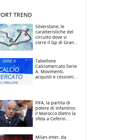
ORT TREND
Silverstone, le
caratteristiche del
circuito dove si
corre il Gp di Gran
Bretagna del
Motomondiale
Tabellone
Calciomercato Serie
A. Movimenti,
acquisti e cessioni:
estate 2026-27
FIFA, la partita di
potere di Infantino:
il Marocco dietro la
sfida a Ceferin.
Scontro sul
Mondiale a 64
squadre, l’ira di Figo
Milan-Inter, da