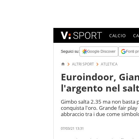
CALCIO
C
Seguici su:
Google Discover
Fonti pr
ALTRI SPORT
ATLETICA
Euroindoor, Gia
l'argento nel salt
Gimbo salta 2.35 ma non basta p
conquista l'oro. Grande fair play 
abbraccio tra i due come simbolo
07/03/21 13:31