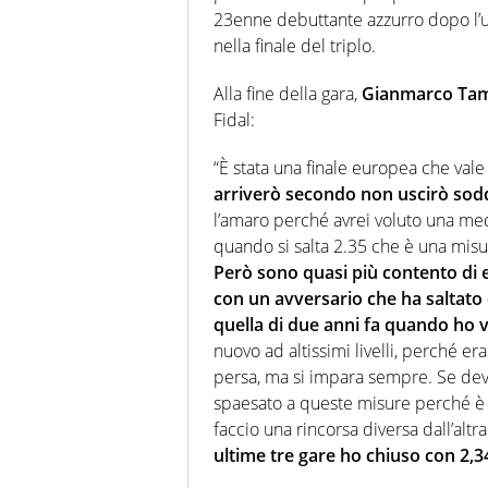
23enne debuttante azzurro dopo l’ul
nella finale del triplo.
Alla fine della gara,
Gianmarco Tam
Fidal:
“È stata una finale europea che vale
arriverò secondo non uscirò sodd
l’amaro perché avrei voluto una meda
quando si salta 2.35 che è una misura
Però sono quasi più contento di e
con un avversario che ha saltato c
quella di due anni fa quando ho v
nuovo ad altissimi livelli, perché e
persa, ma si impara sempre. Se dev
spaesato a queste misure perché è 
faccio una rincorsa diversa dall’altra
ultime tre gare ho chiuso con 2,34