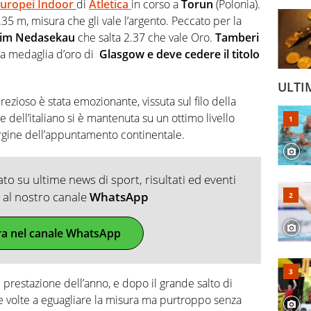
uropei Indoor
di
Atletica
in corso a
Torun
(Polonia).
.35 m, misura che gli vale l’argento. Peccato per la
im Nedasekau
che salta 2.37 che vale Oro.
Tamberi
lla medaglia d’oro di
Glasgow e deve cedere il titolo
ULTI
prezioso è stata emozionante, vissuta sul filo della
e dell’italiano si è mantenuta su un ottimo livello
rgine dell’appuntamento continentale.
o su ultime news di sport, risultati ed eventi
ti al nostro canale
WhatsApp
ra nel canale WhatsApp
e prestazione dell’anno, e dopo il grande salto di
e volte a eguagliare la misura ma purtroppo senza