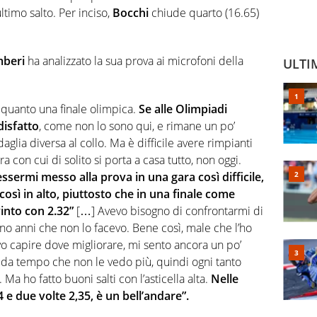
timo salto. Per inciso,
Bocchi
chiude quarto (16.65)
beri
ha analizzato la sua prova ai microfoni della
ULTI
 quanto una finale olimpica.
Se alle Olimpiadi
isfatto
, come non lo sono qui, e rimane un po’
glia diversa al collo. Ma è difficile avere rimpianti
 con cui di solito si porta a casa tutto, non oggi.
ssermi messo alla prova in una gara così difficile,
osì in alto, piuttosto che in una finale come
into con 2.32”
[…] Avevo bisogno di confrontarmi di
rano anni che non lo facevo. Bene così, male che l’ho
o capire dove migliorare, mi sento ancora un po’
da tempo che non le vedo più, quindi ogni tanto
. Ma ho fatto buoni salti con l’asticella alta.
Nelle
 e due volte 2,35, è un bell’andare”.