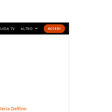
UIDA TV
ALTRO
ACCEDI
CALENDARI E CLASSIFICHE
ALTRI SPORT
MONDIALI 2026
OLIMPIADI
GOSSIP
LIFESTYLE
lleria Delfino