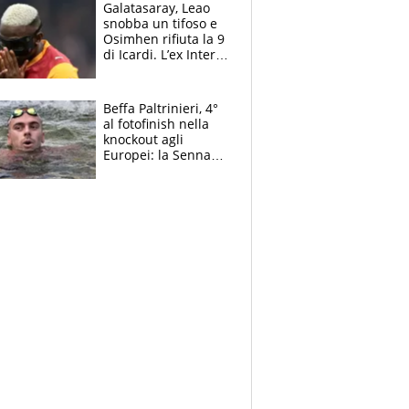
Galatasaray, Leao
snobba un tifoso e
Osimhen rifiuta la 9
di Icardi. L’ex Inter
furioso: lo schiaffo
al club
Beffa Paltrinieri, 4°
al fotofinish nella
knockout agli
Europei: la Senna
regala (quasi) solo
amarezze a Greg