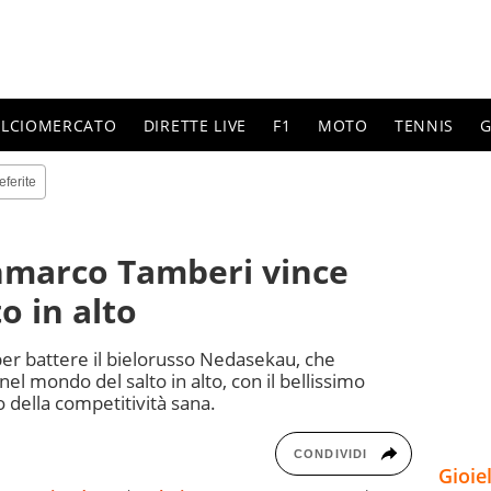
ALCIOMERCATO
DIRETTE LIVE
F1
MOTO
TENNIS
G
eferite
nmarco Tamberi vince
o in alto
er battere il bielorusso Nedasekau, che
nel mondo del salto in alto, con il bellissimo
 della competitività sana.
CONDIVIDI
Gioie