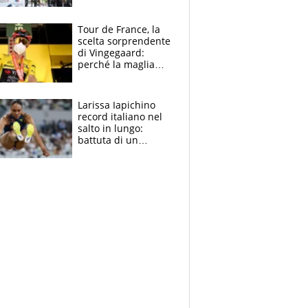
rito della Norvegia
di Haaland e
compagni
Tour de France, la
scelta sorprendente
di Vingegaard:
perché la maglia
gialla indossa la
mascherina, il
rischio da evitare
Larissa Iapichino
record italiano nel
salto in lungo:
battuta di un
centimetro mamma
Fiona May